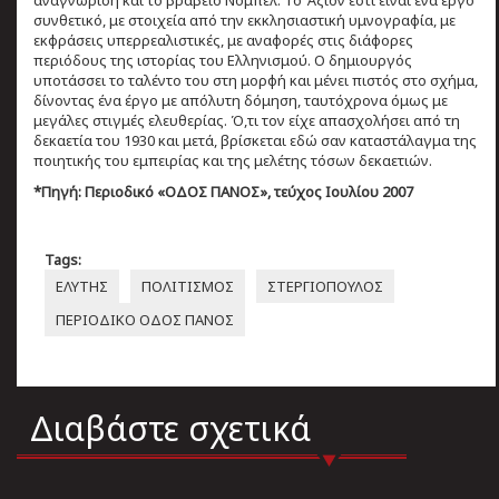
αναγνώριση και το βραβείο Νόμπελ. Το Άξιον εστί είναι ένα έργο
συνθετικό, με στοιχεία από την εκκλησιαστική υμνογραφία, με
εκφράσεις υπερρεαλιστικές, με αναφορές στις διάφορες
περιόδους της ιστορίας του Ελληνισμού. Ο δημιουργός
υποτάσσει το ταλέντο του στη μορφή και μένει πιστός στο σχήμα,
δίνοντας ένα έργο με απόλυτη δόμηση, ταυτόχρονα όμως με
μεγάλες στιγμές ελευθερίας. Ό,τι τον είχε απασχολήσει από τη
δεκαετία του 1930 και μετά, βρίσκεται εδώ σαν καταστάλαγμα της
ποιητικής του εμπειρίας και της μελέτης τόσων δεκαετιών.
*Πηγή: Περιοδικό «ΟΔΟΣ ΠΑΝΟΣ», τεύχος Ιουλίου 2007
Tags:
ΕΛΥΤΗΣ
ΠΟΛΙΤΙΣΜΟΣ
ΣΤΕΡΓΙΟΠΟΥΛΟΣ
ΠΕΡΙΟΔΙΚΌ ΟΔΟΣ ΠΑΝΟΣ
Διαβάστε σχετικά