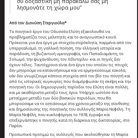
συ δοξαστική μη παρακαλώ σας μη
λησμονάτε τη χώρα μου”
Από τον Διονύση Στεργιούλα*
Το ποιητικό έργο του Οδυσσέα Ελύτη εξακολουθεί να
προβληματίζει τους μελετητές και το αναγνωστικό κοινό.
Πρόκειται για ένα έργο με στοιχεία ετερόκλητα, παρμένα από τον
υπερρεαλισμό, τη γαλλική ποίηση, την ελληνική ιστορία και
παράδοση, τη βυζαντινή υμνογραφία, τον Παπαδιαμάντη, το
Σολωμό, την ψυχανάλυση, τον Χέλντερλιν∙ και οι πηγές δεν
έχουν τέλος. Ταυτόχρονα είναι ένα έργο του οποίου τις πτυχές
δεν μπορούμε να κατανοήσουμε και να ερμηνεύσουμε εύκολα,
εάν δεν γνωρίζουμε κάποια στοιχεία από τον βίο του ποιητή και
από τις ιστορικές συγκυρίες που διαμόρφωσαν τη σκέψη και την
ποιητική του. Οι δημιουργικές περίοδοι του Ελύτη είναι πολλές
και με ακαθόριστα μεταξύ τους όρια. Υπάρχει ωστόσο ένα
μεταίχμιο μεταξύ των δύο βασικών περιόδων, που θα
μπορούσαμε να το εστιάσουμε στα χρόνια μεταξύ της σύνθεσης
και δημοσίευσης της ποιητικής του συλλογής Μαρία Νεφέλη. Τη
Μαρία Νεφέλη, που κυκλοφόρησε το 1978, έγραψε και
επεξεργάστηκε ο ποιητής κατά τη διάρκεια της δικτατορίας, στο
Παρίσι.
Προσωπικά προτιμώ τις συλλογές που ακολούθησαν τη Μαρία