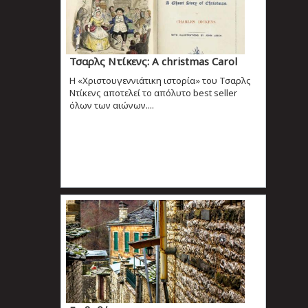
Τσαρλς Ντίκενς: Α christmas Carol
Η «Χριστουγεννιάτικη ιστορία» του Τσαρλς
Ντίκενς αποτελεί το απόλυτο best seller
όλων των αιώνων....