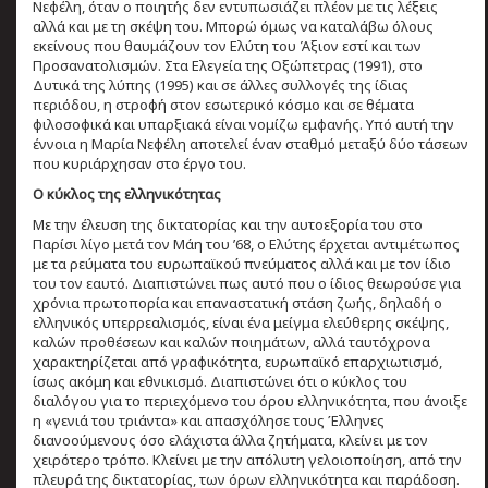
Νεφέλη, όταν ο ποιητής δεν εντυπωσιάζει πλέον με τις λέξεις
αλλά και με τη σκέψη του. Μπορώ όμως να καταλάβω όλους
εκείνους που θαυμάζουν τον Ελύτη του Άξιον εστί και των
Προσανατολισμών. Στα Ελεγεία της Οξώπετρας (1991), στο
Δυτικά της λύπης (1995) και σε άλλες συλλογές της ίδιας
περιόδου, η στροφή στον εσωτερικό κόσμο και σε θέματα
φιλοσοφικά και υπαρξιακά είναι νομίζω εμφανής. Υπό αυτή την
έννοια η Μαρία Νεφέλη αποτελεί έναν σταθμό μεταξύ δύο τάσεων
που κυριάρχησαν στο έργο του.
Ο κύκλος της ελληνικότητας
Με την έλευση της δικτατορίας και την αυτοεξορία του στο
Παρίσι λίγο μετά τον Μάη του ’68, ο Ελύτης έρχεται αντιμέτωπος
με τα ρεύματα του ευρωπαϊκού πνεύματος αλλά και με τον ίδιο
του τον εαυτό. Διαπιστώνει πως αυτό που ο ίδιος θεωρούσε για
χρόνια πρωτοπορία και επαναστατική στάση ζωής, δηλαδή ο
ελληνικός υπερρεαλισμός, είναι ένα μείγμα ελεύθερης σκέψης,
καλών προθέσεων και καλών ποιημάτων, αλλά ταυτόχρονα
χαρακτηρίζεται από γραφικότητα, ευρωπαϊκό επαρχιωτισμό,
ίσως ακόμη και εθνικισμό. Διαπιστώνει ότι ο κύκλος του
διαλόγου για το περιεχόμενο του όρου ελληνικότητα, που άνοιξε
η «γενιά του τριάντα» και απασχόλησε τους Έλληνες
διανοούμενους όσο ελάχιστα άλλα ζητήματα, κλείνει με τον
χειρότερο τρόπο. Κλείνει με την απόλυτη γελοιοποίηση, από την
πλευρά της δικτατορίας, των όρων ελληνικότητα και παράδοση.