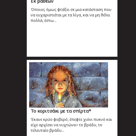
Εκ βαθέων
Όποιος όμως φτάξει σε μια κατάσταση που
να ευχαριστιέται με τα λίγα, και να μη θέλει
πολλά, έστω...
Το κοριτσάκι με τα σπίρτα*
Έκανε κρύο φοβερό, έπεφτε χιόνι πυκνό και
είχε αρχίσει να νυχτώνει• το βράδυ, το
τελευταίο βράδυ...