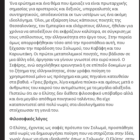
Ένα ερώτημα και ένα θέμα που έμοιαζε να είναι πρωταρχικής
σημασίας για αριστερούς και δεξιούς, υπερρεαλιστές και
συντηρητικούς, αποδεικνύεται εκ των υστέρων ως ένα ακόμη
ιδεολόγημα. Όλοι, με εξαίρεση ίσως κάποιους ποιητές της
Θεσσαλονίκης, τον Εμπειρίκο και ελάχιστους άλλους, ήθελαν για
χρόνια να αποδείξουν ότι εκφράζουν καλύτερα, σε σύγκριση με
τους υπόλοιπους, την ελληνικότητα στο έργο τους. Στην πορεία
όμως απορροφήθηκαν τόσο από την προσπάθεια αυτή, που
ξέχασαν την παράδοση του Σολωμού, του Καβάφη και του
Καρυωτάκη. Οι πρώτοι μεταπολεμικοί ποιητές, που βάδισαν σε
μια άλλη οδό, άργησαν να γίνουν γνωστοί στο ευρύ κοινό. Ο
Σεφέρης, ενώ ασχολήθηκε ερευνητικά ή σε επίπεδο δοκιμίων με
το ζήτημα της ελληνικότητας, όταν γράφει ποίηση το
χρησιμοποιεί μόνο ως πρόσχημα και μας πηγαίνει κατευθείαν
στα βαθιά. «Τρεις βράχοι, λίγα καμένα πεύκα» και αμέσως μετά ο
άνθρωπος του καιρού του αντιμέτωπος με τα μεγάλα αδιέξοδα.
Πιστεύω ότι αν ο Ελύτης δεν διέθετε φιλοσοφικό υπόβαθρο αλλά
και ένα μεγάλο απόθεμα ποιητικού ταλέντου, θα είχε
καταποντιστεί από πολύ νωρίς στα ιδεολογήματα που
στοίχειωσαν τη γενιά του.
Φιλοσοφικός λόγος
Ο Ελύτης, έχοντας ως σαφές πρότυπο τον Σολωμό, προσπάθησε
από νωρίς να δημιουργήσει ποίηση που να στηρίζεται στην Ιδέα,
χωρίς όμως να είναι ιδεαλιστής όπως ο Σολωμός. Ο Ελύτης, στην