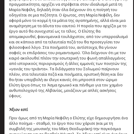
πραγματικότητα, αρχίζει να στρέφεται στον ιδεαλισμό μετά τη
Μαρία Νεφέλη, δηλαδή όταν όλα δείχνουν ότι η ποίησή του
οδηγείται σε μια πεζότητα. Ο έρωτας, στη Μαρία Νεφέλη, δεν
αφορά μόνο το κορμί ή τα μάτια της αγαπημένης, αλλά είναι μια
αναμέτρηση με τα άδυτα του εαυτού. Η πορεία που αρχίζει με το
έργο αυτό θα συνεχιστεί ως το τέλος. Ο Ελύτης θα
απομακρυνθεί, φαινομενικά τουλάχιστον, από τον υπερρεαλισμό
και σε κάποια από τα τελευταία πεζά του θα προσεγγίσει τον
φιλοσοφικό λόγο. Στα ποιήματά του, αντίστοιχα, θα γίνουν
σαφείς οι επιδράσεις του ρομαντισμού. Όλα δείχνουν ότι με τον
καιρό ακολουθεί πλέον την εσωτερική του φωνή απαλλαγμένος
από ιστορικούς περιορισμούς ή άλλες εμμονές των ποιητών της
«γενιάς του τριάντα». Τα διδάγματα του Σολωμού παίρνουν
πλέον, στα τελευταία πεζά και ποιήματα, οριστική θέση και δεν
θα ήταν υπερβολή αν έλεγε κανείς ότι μπροστά στον ώριμο
Ελύτη έργα όπως το Άσμα ηρωικό και πένθιμο για τον χαμένο
ανθυπολοχαγό της Αλβανίας, μοιάζουν με απλές ασκήσεις
ύφους.
Άξιον εστί
Πριν όμως από τη Μαρία Νεφέλη ο Ελύτης είχε δημιουργήσει ένα
άλλο ποίημα – σταθμό, το έργο που του χάρισε (και με τη
συμβολή της μουσικής του Μίκη Θεοδωράκη) την παγκόσμια