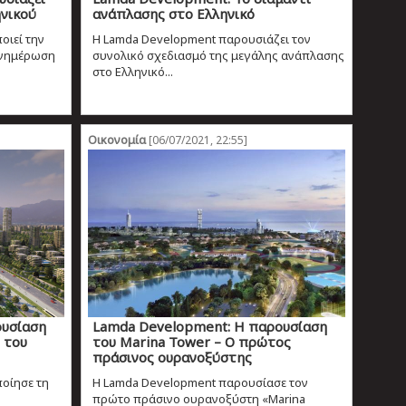
νικού
ανάπλασης στο Ελληνικό
ιεί την
Η Lamda Development παρουσιάζει τον
ενημέρωση
συνολικό σχεδιασμό της μεγάλης ανάπλασης
στο Ελληνικό...
Οικονομία
[06/07/2021, 22:55]
ουσίαση
Lamda Development: H παρουσίαση
 του
του Marina Tower – Ο πρώτος
πράσινος ουρανοξύστης
οίησε τη
Η Lamda Development παρουσίασε τον
πρώτο πράσινο ουρανοξύστη «Marina