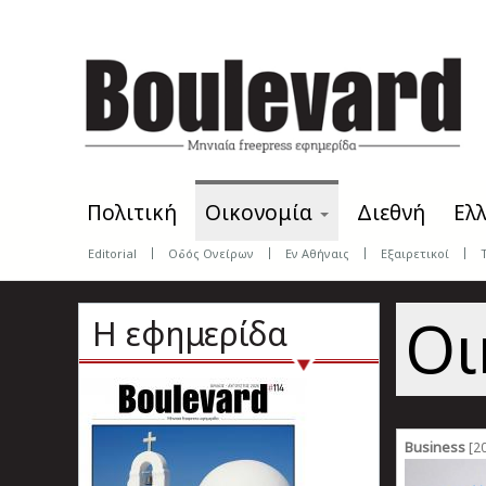
Skip
to
main
content
Πολιτική
Οικονομία
Διεθνή
Ελ
Editorial
Οδός Ονείρων
Εν Αθήναις
Εξαιρετικοί
Οι
Η εφημερίδα
Business
[20