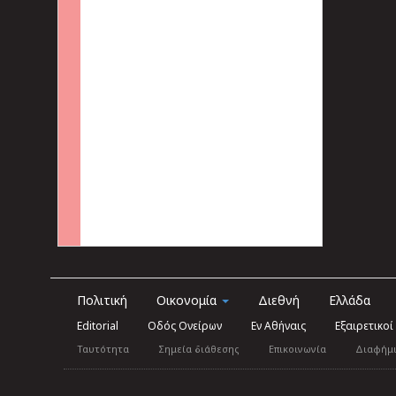
Πολιτική
Οικονομία
Διεθνή
Ελλάδα
Editorial
Οδός Ονείρων
Εν Αθήναις
Εξαιρετικοί
Ταυτότητα
Σημεία διάθεσης
Επικοινωνία
Διαφήμ