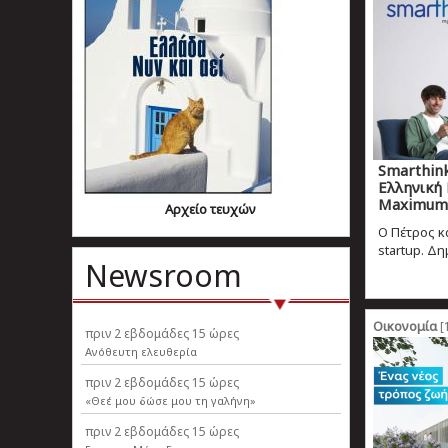
Smarthin
Ελληνική 
Maximum 
Αρχείο τευχών
Ο Πέτρος κ
startup. Δη
Newsroom
Οικονομία
[
πριν
2 εβδομάδες 15 ώρες
Ανόθευτη ελευθερία
πριν
2 εβδομάδες 15 ώρες
«Θεέ μου δώσε μου τη γαλήνη»
πριν
2 εβδομάδες 15 ώρες