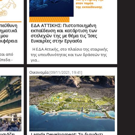
υπεύθυνη
ΕΔΑ ΑΤΤΙΚΗΣ: Πιστοποιημένη
τηματικά
εκπαίδευση και κατάρτιση των
ιμου
στελεχών της με θέμα τις Ίσες
ριφέρεια
Ευκαιρίες στην Εργασία
Η ΕΔΑ Αττικής, στο πλαίσιο της εταιρικής
ται από
της υπευθυνότητας και των δράσεών της
ίπεδα -
για...
Οικονομία
[09/11/2021, 19:41]
σιάζει
Lamda Development: Το διαμάντι