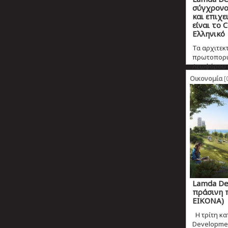
σύγχρονο
και επιχε
είναι το 
Ελληνικό
Τα αρχιτεκ
πρωτοπορι
Λεωφόρου Β
Οικονομία
[
Lamda De
πράσινη π
EIKONA)
Η τρίτη κα
Developmen