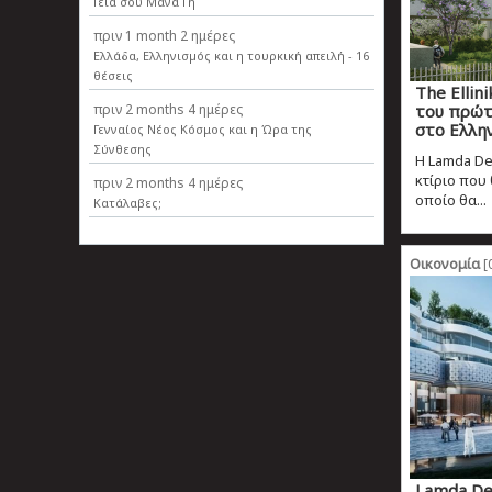
Γεια σου Μάνα Γη
πριν
1 month 2 ημέρες
Ελλάδα, Ελληνισµός και η τουρκική απειλή - 16
θέσεις
The Ellin
πριν
2 months 4 ημέρες
του πρώτο
στο Ελλη
Γενναίος Νέος Κόσμος και η Ώρα της
Σύνθεσης
Η Lamda D
κτίριο που 
πριν
2 months 4 ημέρες
οποίο θα...
Κατάλαβες;
Οικονομία
[
Lamda De