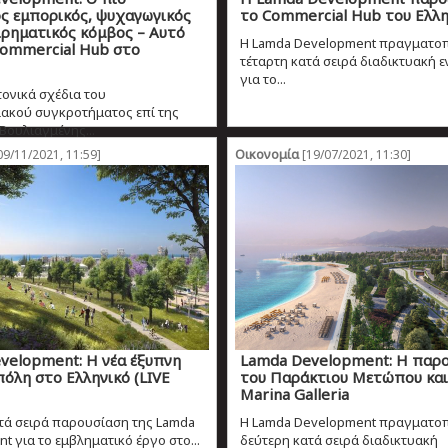
ς εμπορικός, ψυχαγωγικός
το Commercial Hub του Ελλη
ιρηματικός κόμβος – Αυτό
Η Lamda Development πραγματοπο
Commercial Hub στο
τέταρτη κατά σειρά διαδικτυακή 
για το...
τονικά σχέδια του
ακού συγκροτήματος επί της
ουλιαγμένης...
Οικονομία
09/11/2021, 11:59]
[19/07/2021, 11:30]
velopment: Η νέα έξυπνη
Lamda Development: Η παρ
όλη στο Ελληνικό (LIVE
του Παράκτιου Μετώπου και
Marina Galleria
τά σειρά παρουσίαση της Lamda
Η Lamda Development πραγματοπ
t για το εμβληματικό έργο στο...
δεύτερη κατά σειρά διαδικτυακή