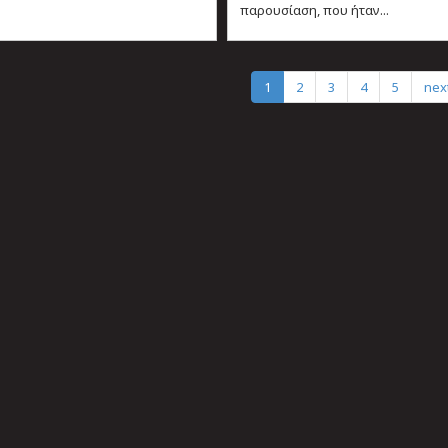
παρουσίαση, που ήταν...
1
2
3
4
5
next