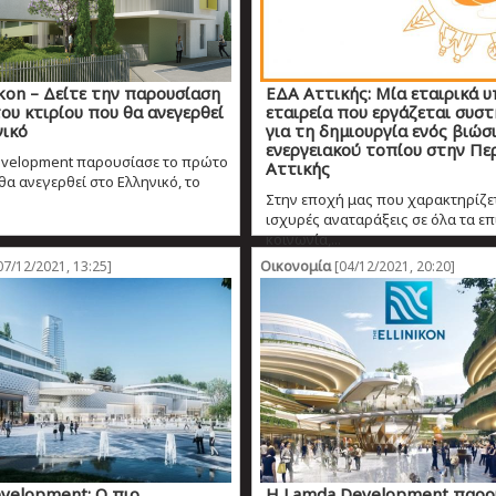
ikon – Δείτε την παρουσίαση
ΕΔΑ Αττικής: Μία εταιρικά 
υ κτιρίου που θα ανεγερθεί
εταιρεία που εργάζεται συσ
νικό
για τη δημιουργία ενός βιώσ
ενεργειακού τοπίου στην Πε
evelopment παρουσίασε το πρώτο
Αττικής
θα ανεγερθεί στο Ελληνικό, το
Στην εποχή μας που χαρακτηρίζε
ισχυρές αναταράξεις σε όλα τα επ
κοινωνία,...
Οικονομία
07/12/2021, 13:25]
[04/12/2021, 20:20]
velopment: O πιο
H Lamda Development παρου