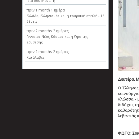
Γεια σου Μάνα Γη
πριν
1 month 1 ημέρα
Ελλάδα, Ελληνισµός και η τουρκική απειλή - 16
θέσεις
πριν
2 months 2 ημέρες
Γενναίος Νέος Κόσμος και η Ώρα της
Σύνθεσης
πριν
2 months 2 ημέρες
Κατάλαβες;
Δευτέρα, Μα
Ο Έλληνας,
καινούργια
γλώσσα – μ
διδάχος τη
καθαρότητα 
λεβεντιάς 
ΦΩΤΟ: Σοκ