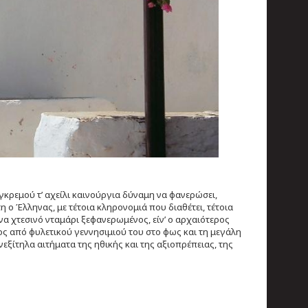
γκρεμού τ’ αχείλι καινούργια δύναμη να φανερώσει,
η ο Έλληνας, με τέτοια κληρονομιά που διαθέτει, τέτοια
να χτεσινό νταμάρι ξεφανερωμένος, είν’ ο αρχαιότερος
ένος από φυλετικού γεννησιμιού του στο φως και τη μεγάλη
ανεξίτηλα αιτήματα της ηθικής και της αξιοπρέπειας, της