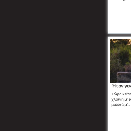
Ήταν γεν
Τώρα κείτ
χλαίνη μ’ 
μαλλιά μ’...