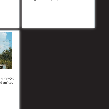
υ μύριζες
ό απ’ τον