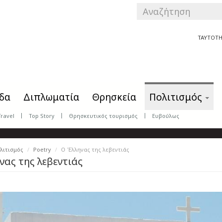
SEARCH
FORM
Αναζήτηση
ΤΑΥΤΟΤΗ
δα
Διπλωματία
Θρησκεία
Πολιτισμός
Travel
Top Story
Θρησκευτικός τουρισμός
Ευβούλως
λιτισμός
Poetry
Ο Έλληνας της λεβεντιάς
νας της λεβεντιάς