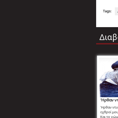
Tags:
Διαβ
Ήρθαν ντ
Ήρθαν ντυμ
εχθροί μο
Και το χώμα