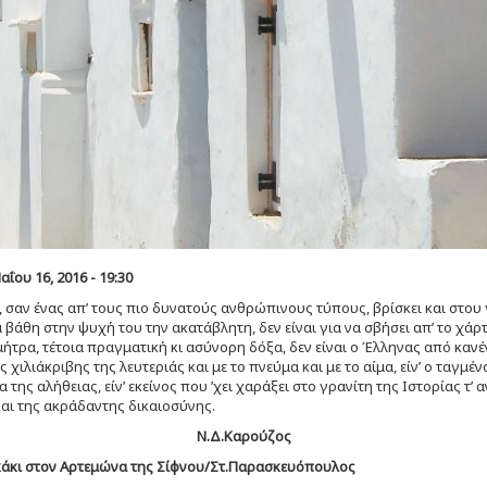
ΐου 16, 2016 - 19:30
 σαν ένας απ’ τους πιο δυνατούς ανθρώπινους τύπους, βρίσκει και στου 
 βάθη στην ψυχή του την ακατάβλητη, δεν είναι για να σβήσει απ’ το χάρτ
ήτρα, τέτοια πραγματική κι ασύνορη δόξα, δεν είναι ο Έλληνας από κανέ
ς χιλιάκριβης της λευτεριάς και με το πνεύμα και με το αίμα, είν’ ο ταγμ
της αλήθειας, είν’ εκείνος που ’χει χαράξει στο γρανίτη της Ιστορίας τ’ 
και της ακράδαντης δικαιοσύνης.
Ν.Δ.Καρούζος
άκι στον Αρτεμώνα της Σίφνου/Στ.Παρασκευόπουλος