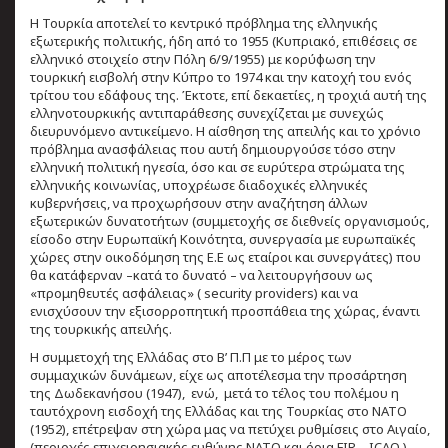
Η Τουρκία αποτελεί το κεντρικό πρόβλημα της ελληνικής
εξωτερικής πολιτικής, ήδη από το 1955 (Κυπριακό, επιθέσεις σε
ελληνικό στοιχείο στην Πόλη 6/9/1955) με κορύφωση την
τουρκική εισβολή στην Κύπρο το 1974 και την κατοχή του ενός
τρίτου του εδάφους της. Έκτοτε, επί δεκαετίες, η τροχιά αυτή της
ελληνοτουρκικής αντιπαράθεσης συνεχίζεται με συνεχώς
διευρυνόμενο αντικείμενο. Η αίσθηση της απειλής και το χρόνιο
πρόβλημα ανασφάλειας που αυτή δημιουργούσε τόσο στην
ελληνική πολιτική ηγεσία, όσο και σε ευρύτερα στρώματα της
ελληνικής κοινωνίας, υποχρέωσε διαδοχικές ελληνικές
κυβερνήσεις, να προχωρήσουν στην αναζήτηση άλλων
εξωτερικών δυνατοτήτων (συμμετοχής σε διεθνείς οργανισμούς,
είσοδο στην Ευρωπαϊκή Κοινότητα, συνεργασία με ευρωπαϊκές
χώρες στην οικοδόμηση της Ε.Ε ως εταίροι και συνεργάτες) που
θα κατάφερναν –κατά το δυνατό – να λειτουργήσουν ως
«προμηθευτές ασφάλειας» ( security providers) και να
ενισχύσουν την εξισορροπητική προσπάθεια της χώρας, έναντι
της τουρκικής απειλής.
Η συμμετοχή της Ελλάδας στο Β’ Π.Π με το μέρος των
συμμαχικών δυνάμεων, είχε ως αποτέλεσμα την προσάρτηση
της Δωδεκανήσου (1947), ενώ, μετά το τέλος του πολέμου η
ταυτόχρονη εισδοχή της Ελλάδας και της Τουρκίας στο ΝΑΤΟ
(1952), επέτρεψαν στη χώρα μας να πετύχει ρυθμίσεις στο Αιγαίο,
(περιοχές επιχειρησιακής ευθύνης ΝΑΤΟ και όρια FIR – ICAO ),