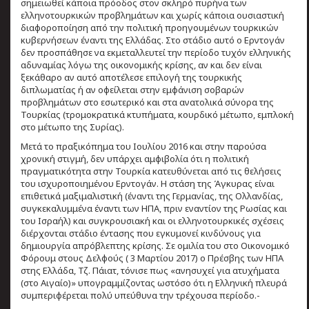
σημειωθεί κάποια πρόοδος στον σκληρό πυρήνα των
ελληνοτουρκικών προβλημάτων και χωρίς κάποια ουσιαστική
διαφοροποίηση από την πολιτική προηγουμένων τουρκικών
κυβερνήσεων έναντι της Ελλάδας. Στο στάδιο αυτό ο Ερντογάν
δεν προσπάθησε να εκμεταλλευτεί την περίοδο τυχόν ελληνικής
αδυναμίας λόγω της οικονομικής κρίσης, αν και δεν είναι
ξεκάθαρο αν αυτό αποτέλεσε επιλογή της τουρκικής
διπλωματίας ή αν οφείλεται στην εμφάνιση σοβαρών
προβλημάτων στο εσωτερικό και στα ανατολικά σύνορα της
Τουρκίας (τρομοκρατικά κτυπήματα, κουρδικό μέτωπο, εμπλοκή
στο μέτωπο της Συρίας).
Μετά το πραξικόπημα του Ιουλίου 2016 και στην παρούσα
χρονική στιγμή, δεν υπάρχει αμφιβολία ότι η πολιτική
πραγματικότητα στην Τουρκία κατευθύνεται από τις θελήσεις
του ισχυροποιημένου Ερντογάν. Η στάση της Άγκυρας είναι
επιθετικά μαξιμαλιστική (έναντι της Γερμανίας, της Ολλανδίας,
συγκεκαλυμμένα έναντι των ΗΠΑ, πριν εναντίον της Ρωσίας και
του Ισραήλ) και συγκρουσιακή και οι ελληνοτουρκικές σχέσεις
διέρχονται στάδιο έντασης που εγκυμονεί κινδύνους για
δημιουργία απρόβλεπτης κρίσης. Σε ομιλία του στο Οικονομικό
Φόρουμ στους Δελφούς ( 3 Μαρτίου 2017) ο Πρέσβης των ΗΠΑ
στης Ελλάδα, Τζ. Πάιατ, τόνισε πως «ανησυχεί για ατυχήματα
(στο Αιγαίο)» υπογραμμίζοντας ωστόσο ότι η Ελληνική πλευρά
συμπεριφέρεται πολύ υπεύθυνα την τρέχουσα περίοδο.-