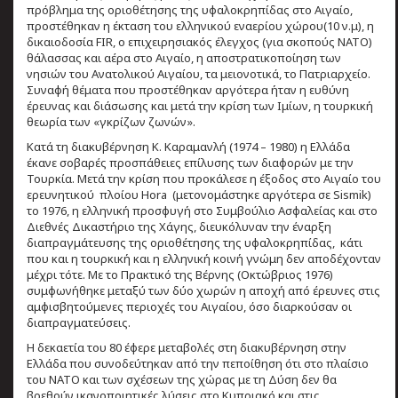
πρόβλημα της οριοθέτησης της υφαλοκρηπίδας στο Αιγαίο,
προστέθηκαν η έκταση του ελληνικού εναερίου χώρου(10 ν.μ), η
δικαιοδοσία FIR, ο επιχειρησιακός έλεγχος (για σκοπούς ΝΑΤΟ)
θάλασσας και αέρα στο Αιγαίο, η αποστρατικοποίηση των
νησιών του Ανατολικού Αιγαίου, τα μειονοτικά, το Πατριαρχείο.
Συναφή θέματα που προστέθηκαν αργότερα ήταν η ευθύνη
έρευνας και διάσωσης και μετά την κρίση των Ιμίων, η τουρκική
θεωρία των «γκρίζων ζωνών».
Κατά τη διακυβέρνηση Κ. Καραμανλή (1974 – 1980) η Ελλάδα
έκανε σοβαρές προσπάθειες επίλυσης των διαφορών με την
Τουρκία. Μετά την κρίση που προκάλεσε η έξοδος στο Αιγαίο του
ερευνητικού πλοίου Hora (μετονομάστηκε αργότερα σε Sismik)
το 1976, η ελληνική προσφυγή στο Συμβούλιο Ασφαλείας και στο
Διεθνές Δικαστήριο της Χάγης, διευκόλυναν την έναρξη
διαπραγμάτευσης της οριοθέτησης της υφαλοκρηπίδας, κάτι
που και η τουρκική και η ελληνική κοινή γνώμη δεν αποδέχονταν
μέχρι τότε. Με το Πρακτικό της Βέρνης (Οκτώβριος 1976)
συμφωνήθηκε μεταξύ των δύο χωρών η αποχή από έρευνες στις
αμφισβητούμενες περιοχές του Αιγαίου, όσο διαρκούσαν οι
διαπραγματεύσεις.
Η δεκαετία του 80 έφερε μεταβολές στη διακυβέρνηση στην
Ελλάδα που συνοδεύτηκαν από την πεποίθηση ότι στο πλαίσιο
του ΝΑΤΟ και των σχέσεων της χώρας με τη Δύση δεν θα
βρεθούν ικανοποιητικές λύσεις στο Κυπριακό και στις