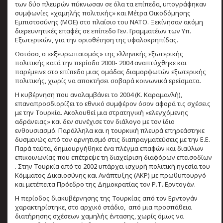
των δύο πλευρών πύκνωσαν σε όλα τα επίπεδα, υπογράφηκαν
συμφωνίες «χαμηλής πολιτικής» και Μέτρα Οικοδόμησης
Εμπιστοσύνης (ΜΟΕ) στο πλαίσιο του ΝΑΤΟ. Ξεκίνησαν ακόμη
διερευνητικές επαφές σε επίπεδο Γεν. Γραμματέων των Υπ.
Εξωτερικών, για την οριοθέτηση της υφαλοκρηπίδας.
Ωστόσο, ο «εξευρωπαϊσμός» της ελληνικής εξωτερικής
πολιτικής κατά την περίοδο 2000- 2004 αναπτύχθηκε και
παρέμεινε στο επίπεδο μιας ομάδας διαμορφωτών εξωτερικής
πολιτικής, χωρίς να αποκτήσει σοβαρά κοινωνικά ερείσματα.
Η κυβέρνηση που αναλαμβάνει το 2004 (Κ. Καραμανλή),
επαναπροσδιορίζει το εθνικό συμφέρον όσον αφορά τις σχέσεις
με την Τουρκία. Ακολουθεί μια στρατηγική «ελεγχόμενης
αδράνειας» και δεν συνέχισε τον διάλογο με τον ίδιο
ενθουσιασμό. Παράλληλα και η τουρκική πλευρά επηρεάστηκε
δυσμενώς από τον αρνητισμό στις διαπραγματεύσεις με την Ε.Ε.
Παρά ταύτα, δημιουργήθηκε ένα πλέγμα επαφών και διαύλων
επικοινωνίας που επέτρεψε τη διαχείριση διαφόρων επεισοδίων
. Στην Τουρκία από το 2002 υπάρχει ισχυρή πολιτική ηγεσία του
Κόμματος Δικαιοσύνης και Ανάπτυξης (ΑΚΡ) με πρωθυπουργό
και μετέπειτα Πρόεδρο της Δημοκρατίας τον Ρ.Τ. Ερντογάν.
Η περίοδος διακυβέρνησης της Τουρκίας από τον Ερντογάν
χαρακτηρίστηκε, στο αρχικό στάδιο, από μια προσπάθεια
διατήρησης σχέσεων χαμηλής έντασης, χωρίς όμως να