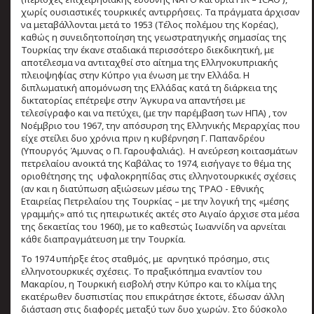
χωρίς ουσιαστικές τουρκικές αντιρρήσεις. Τα πράγματα άρχισαν
να μεταβάλλονται μετά το 1953 (Τέλος πολέμου της Κορέας),
καθώς η συνειδητοποίηση της γεωστρατηγικής σημασίας της
Τουρκίας την έκανε σταδιακά περισσότερο διεκδικητική, με
αποτέλεσμα να αντιταχθεί στο αίτημα της Ελληνοκυπριακής
πλειοψηφίας στην Κύπρο για ένωση με την Ελλάδα. Η
διπλωματική απομόνωση της Ελλάδας κατά τη διάρκεια της
δικτατορίας επέτρεψε στην Άγκυρα να απαντήσει με
τελεσίγραφο και να πετύχει, (με την παρέμβαση των ΗΠΑ) , τον
Νοέμβριο του 1967, την απόσυρση της Ελληνικής Μεραρχίας που
είχε στείλει δυο χρόνια πριν η κυβέρνηση Γ. Παπανδρέου
(Υπουργός Άμυνας ο Π. Γαρουφαλιάς). Η ανεύρεση κοιτασμάτων
πετρελαίου ανοικτά της Καβάλας το 1974, εισήγαγε το θέμα της
οριοθέτησης της υφαλοκρηπίδας στις ελληνοτουρκικές σχέσεις
(αν και η διατύπωση αξιώσεων μέσω της ΤΡΑΟ - Εθνικής
Εταιρείας Πετρελαίου της Τουρκίας – με την λογική της «μέσης
γραμμής» από τις ηπειρωτικές ακτές στο Αιγαίο άρχισε στα μέσα
της δεκαετίας του 1960), με το καθεστώς Ιωαννίδη να αρνείται
κάθε διαπραγμάτευση με την Τουρκία.
Το 1974 υπήρξε έτος σταθμός, με αρνητικό πρόσημο, στις
ελληνοτουρκικές σχέσεις. Το πραξικόπημα εναντίον του
Μακαρίου, η Τουρκική εισβολή στην Κύπρο και το κλίμα της
εκατέρωθεν δυσπιστίας που επικράτησε έκτοτε, έδωσαν άλλη
διάσταση στις διαφορές μεταξύ των δυο χωρών. Στο δύσκολο