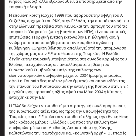
(νήσος Γαύδος), αλλά εξακολουθεί να υποστηρίζεται από την
τουρκική πλευρά.
Η επόμενη κρίση (αρχές 1999) που αφορούσε την άφιξη του Α.
Οτζαλάν, αρχηγού του ΡΚΚ, στην Ελλάδα, την απομάκρυνσή του
στην Ελληνική πρεσβεία στην Κένυα και την αρπαγή του από τις
τουρκικές Υπηρεσίες (με τη βοήθεια των ΗΠΑ), είχε ουσιαστικές
επιπτώσεις. Η αρχική ένταση εκτονώθηκε, η ελληνική κοινή
γνώμη αποστασιοποιήθηκε από τον κουρδικό αγώνα, η
κυβέρνηση Κ.Σημίτη θέλησε να απαλλαγεί από την απομόνωση
της χώρας μας στην Ε.Ε στα θέματα της Τουρκίας. Η Ελλάδα
δέχθηκε την τουρκική υποψηφιότητα στη σύνοδο Κορυφής του
Ελσίνκι, πετυχαίνοντας ως ανταλλάγματα τη θέση του
Ευρωπαϊκού Συμβουλίου υπέρ της επίλυσης των
ελληνοτουρκικών διαφορών μέχρι το 2004 (μικρής σημασίας
αφού η Τουρκία δεσμευόταν μόνο έμμεσα) και αποσυνδέοντας
την επίλυση του Κυπριακού με την ένταξη της Κύπρου στην Ε.Ε (
μεγαλύτερης πρακτικής αξίας αφού τον Μάιο 2004 η Κύπρος
εντάχθηκε στην Ε.Ε).
Η Ελλάδα δείχνει να υιοθετεί μια στρατηγική συνδιαμόρφωσης
της ευρωπαϊκής ατζέντας, ως προς την υποψηφιότητα της
Τουρκίας, και η Ε.Ε φαίνεται να υιοθετεί πλήρως την εθνική θέση
ενός κράτους μέλους (Ελλάδας), ως προς την επίλυση των
διαφορών μέσω του Διεθνούς Δικαστηρίου της Χάγης,
καθιστώντας την ταυτόχρονα και «κοινοτική αρχή». Οι επαφές