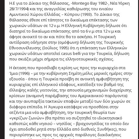
Η.Ε για το Δίκαιο της θάλασσας, -Montego Bay 1982-, Νέα Υόρκη
28/7/1994) και της αναγγελίας καθιέρωσης του ενιαίου
Αμυντικού Χώρου Ελλάδας – Κύπρου (1993). Το Δίκαιο της
θάλασσας έθεσε επί τάπητος το δικαίωμα επέκτασης των
χωρικών υδάτων σε 12 ν.μ. Η Ελληνική Κυβέρνηση δήλωσε ότι
διατηρεί το δικαίωμα επέκτασης από τα 6 ν.μ στα 12 ν.μ και
άφησε ανοικτό το αν και πότε θα το ασκήσει. Η Τουρκική
αντίδραση οδήγησε στην (ομόφωνη) δήλωση της Τουρκικής
Εθνοσυνέλευσης (Ιούλιος 1995) ότι η επέκταση των Ελληνικών
χωρικών υδάτων αποτελεί casus belli για την Τουρκία, δήλωση
που σκιάζει μέχρι σήμερα τις ελληνοτουρκικές σχέσεις.
Η έκταση που προσέλαβε η κρίση ως προς την κυριαρχία στα
Ίμια (1996) – με την κυβέρνηση Σημίτη μόλις μερικές ημέρες στην
εξουσία - όπου η Τουρκία προέβη σε ανοικτή αμφισβήτηση της
κυριαρχίας επί ελληνικού εδάφους, κατέδειξε τον βαθμό της
έλλειψης καλής γειτονίας, την απουσία μηχανισμών διαχείρισης
κρίσεων (αναμονή παρέμβασης του Αμερικανικού παράγοντα)
και την ανυπαρξία τακτικών επαφών μεταξύ των δύο χωρών σε
διάφορα επίπεδα. Η Άγκυρα κατάφερε να προσθέσει στην
ατζέντα μια νέα αμφισβήτηση, την τουρκική θεωρία των
«γκρίζων ζωνών» (θα πρέπει να συζητηθεί το ιδιοκτησιακό
καθεστώς κάθε νησιού – νησίδας – βραχονησίδας το οποίο δεν
έχει αποδοθεί ρητά στην Ελλάδα από διεθνείς Συνθήκες), που
περιορίστηκε ως προς τις αρχικές παράλογες διεκδικήσεις