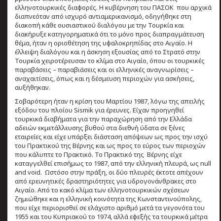
ελληνοτουρκικές διαφορές. Η κυβέρνηση του ΠΑΣΟΚ που αρχικά
διαπνεόταν από ισχυρό αντιαμερικανισμό, οδηγήθηκε στη
διακοπή κάθε ουσιαστικού διαλόγου με την Τουρκία και
διακήρυξε κατηγορηματικά ότι το μόνο προς διαπραγμάτευση
θέμα, ήταν η οριοθέτηση της υφαλοκρηπίδας στο Αιγαίο. Η
έλλειψη διαλόγου και η άσκηση εξουσίας από το Στρατό στην
Τουρκία χειροτέρευσαν το κλίμα στο Αιγαίο, όπου οι τουρκικές
παραβάσεις – παραβιάσεις και οι ελληνικές αναγνωρίσεις –
αναχαιτίσεις, όπως και η δέσμευση περιοχών για ασκήσεις,
αυξήθηκαν.
Σοβαρότερη ήταν η κρίση του Μαρτίου 1987, λόγω της απειλής
εξόδου του πλοίου Sismik για έρευνες. Είχαν προηγηθεί
τουρκικά διαβήματα για την παραχώρηση από την Ελλάδα
αδειών εκμετάλλευσης βυθού στα διεθνή ύδατα σε ξένες
εταιρείες και είχε υπάρξει διάσταση απόψεων ως προς την ισχύ
του Πρακτικού της Βέρνης και ως προς το εύρος των περιοχών
που κάλυπτε το Πρακτικό. Το Πρακτικό της Βέρνης είχε
καταγγελθεί επισήμως το 1987, από την ελληνική πλευρά, ως null
and void. Ωστόσο στην πράξη, οι δύο πλευρές έκτοτε απέχουν
από ερευνητικές δραστηριότητες για υδρογονάνθρακες στο
Αιγαίο. Από το κακό κλίμα των ελληνοτουρκικών σχέσεων
ζημιώθηκε και η ελληνική κοινότητα της Κωνσταντινούπολης,
που είχε περιορισθεί σε ελάχιστο αριθμό μετά τα γεγονότα του
1955 και του Κυπριακού το 1974, αλλά εφεξής τα τουρκικά μέτρα