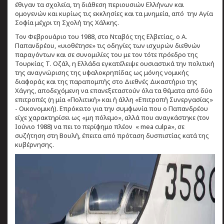
έθιγαν τα σχολεία, τη διάθεση περιουσιών Ελλήνων και
ομογενών και κυρίως τις εκκλησίες και τα μνημεία, από την Αγία
Σοφία μέχρι τη Σχολή της Χάλκης.
Τον Φεβρουάριο του 1988, στο Νταβός της Ελβετίας, ο Α.
Παπανδρέου, «υιοθέτησε» τις οδηγίες των ισχυρών διεθνών
παραγόντων και σε συνομιλίες του με τον τότε πρόεδρο της
Τουρκίας Τ. Οζάλ, η Ελλάδα εγκατέλειψε ουσιαστικά την πολιτική
της αναγνώρισης της υφαλοκρηπίδας ως μόνης νομικής
διαφοράς και της παραπομπής στο Διεθνές Δικαστήριο της
Χάγης, αποδεχόμενη να επανεξεταστούν όλα τα θέματα από δύο
επιτροπές (η μία «Πολιτική» και ή άλλη «Επιτροπή Συνεργασίας»
- Οικονομική). Επρόκειτο για την συμφωνία που ο Παπανδρέου
είχε χαρακτηρίσει ως «μη πόλεμο», αλλά που αναγκάστηκε (τον
Ιούνιο 1988) να πει το περίφημο πλέον « mea culpa», σε
συζήτηση στη Βουλή, έπειτα από πρόταση δυσπιστίας κατά της
κυβέρνησης.