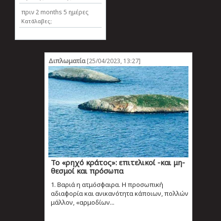
πριν
2 months 5 ημέρες
Κατάλαβες;
Διπλωματία
[25/04/2023, 13:27]
Το «ρηχό κράτος»: επιτελικοί -και μη-
θεσμοί και πρόσωπα
1. Βαριά η ατμόσφαιρα. Η προσωπική
αδιαφορία και ανικανότητα κάποιων, πολλών
μάλλον, «αρμοδίων...