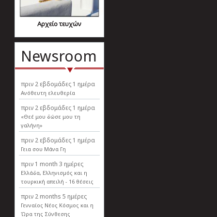
Αρχείο τευχών
Newsroom
πριν
2 εβδομάδες 1 ημέρα
Ανόθευτη ελευθερία
πριν
2 εβδομάδες 1 ημέρα
«Θεέ μου δώσε μου τη
γαλήνη»
πριν
2 εβδομάδες 1 ημέρα
Γεια σου Μάνα Γη
πριν
1 month 3 ημέρες
Ελλάδα, Ελληνισµός και η
τουρκική απειλή - 16 θέσεις
πριν
2 months 5 ημέρες
Γενναίος Νέος Κόσμος και η
Ώρα της Σύνθεσης