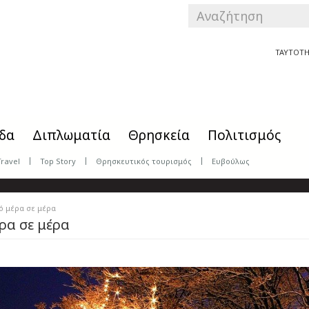
SEARCH
FORM
Αναζήτηση
ΤΑΥΤΟΤΗ
δα
Διπλωματία
Θρησκεία
Πολιτισμός
Travel
Top Story
Θρησκευτικός τουρισμός
Ευβούλως
ό μέρα σε μέρα
ρα σε μέρα