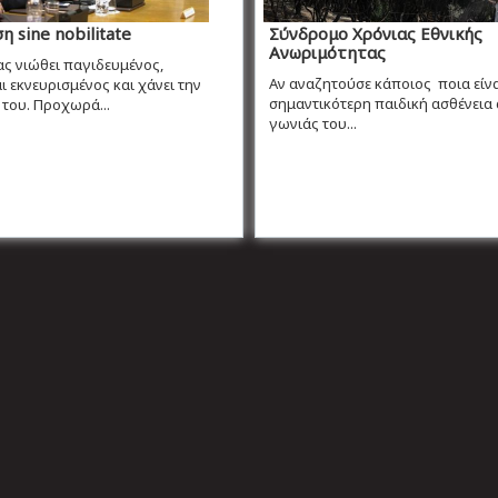
 sine nobilitate
Σύνδρομο Χρόνιας Εθνικής
Ανωριμότητας
ας νιώθει παγιδευμένος,
Αν αναζητούσε κάποιος ποια είνα
ι εκνευρισμένος και χάνει την
σημαντικότερη παιδική ασθένεια 
του. Προχωρά...
γωνιάς του...