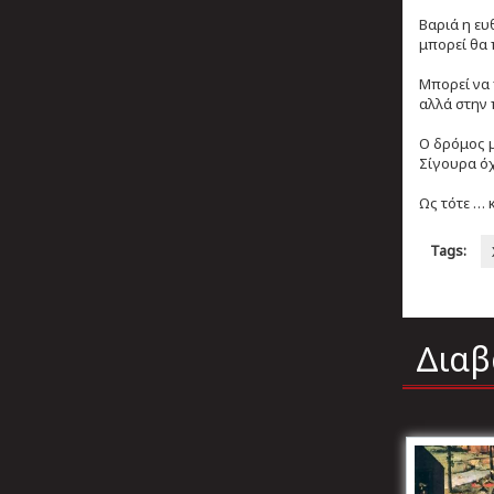
Βαριά η ευ
μπορεί θα 
Μπορεί να 
αλλά στην 
Ο δρόμος μ
Σίγουρα όχ
Ως τότε … 
Tags:
Διαβ