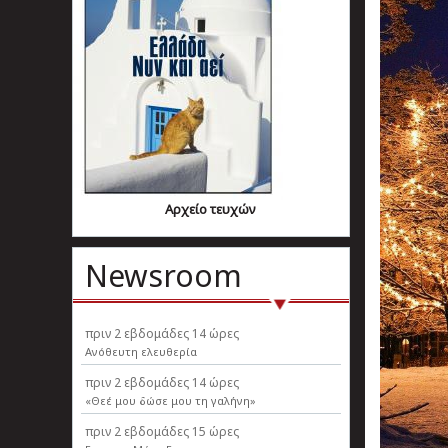
Αρχείο τευχών
Newsroom
πριν
2 εβδομάδες 14 ώρες
Ανόθευτη ελευθερία
πριν
2 εβδομάδες 14 ώρες
«Θεέ μου δώσε μου τη γαλήνη»
πριν
2 εβδομάδες 15 ώρες