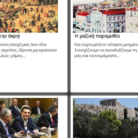
την άκρη!
Η μαζική παραμυθία
ρονη εποχή μας που όλα
Και τώρα μετά το τέταρτο μνημόνι
 αγρότες, ίδρυση μη κρατικών
Συνεχίζουμε να αγκαλιάζουμε τη
ίων, γάμος...
μας και να κοιμόμαστε...