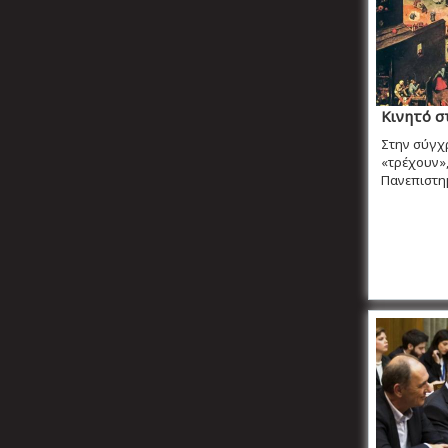
Κινητό σ
Στην σύγχ
«τρέχουν»,
Πανεπιστημ