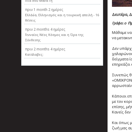
Γεια σου Μάνα Γη
πριν
1 month 2 ημέρες
Δευτέρα, Δε
Ελλάδα, Ελληνισµός και η τουρκική απειλή - 16
θέσεις
Γράφει ο
Πρ
πριν
2 months 4 ημέρες
Μάθαμε να 
Γενναίος Νέος Κόσμος και η Ώρα της
να μετακινη
Σύνθεσης
Δεν υπάρχε
πριν
2 months 4 ημέρες
χαλαρώνουμ
Κατάλαβες;
δείγματα ί
επηρεάζει 
Συνεπώς θέ
«ΟΜΙΚΡΟΝ» 
αρρωσταίνε
Κάποιοι επ
με τον κορο
επίσης, μή
Κανείς δεν
Και όπως μ
ζωή μας αυ