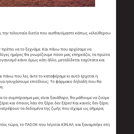
, την τελευταία διετία που αισθανόμαστε κάπως «ελεύθεροι»
 πρέπει να το ξεχνάμε. Και πάνω που αρχίσαμε να
λίγες ημέρες θα γνωρίζουμε πόσο μας επηρεάζει, τα πρώτα
ργανισμό κάνει όμως κάτι άλλο, μεταδίδεται ταχύτατα και
αι πάνω που λες άντε το καταφέραμε κι αυτό έρχεται η
ια να ησυχάσουμε επιτέλους; Το φάρμακο δηλαδή που θα
α;
Άρα το συμπέρασμα μας είναι ξεκάθαρο, θα μάθουμε να ζούμε
ει και όποιος λέει ότι ξέρει δεν ξέρει! Και κανείς δεν ξέρει
ανατρέψουν τα δεδομένα της ζωής που είχαμε ως σήμερα;
τίες τώρα, το ΠΑΣΟΚ που λέγεται ΚΙΝ.ΑΛ. και ξαναμπήκε στη