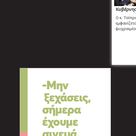
Κυβέρνηση
Ο κ. Τσίπρ
εμφανίζετα
ψυχραιμία 