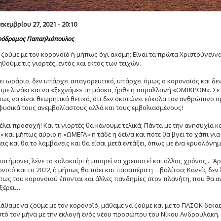
κεμβρίου 27, 2021 - 20:10
όδρομος Παπαηλιόπουλος
ζούμε με τον κορονοϊό ή μήπως όχι ακόμη; Είναι τα πρώτα Χριστούγεννα
θούμε τις γιορτές, εντός και εκτός των τειχών.
ι ωράριο, δεν υπάρχει απαγορευτικό, υπάρχει όμως ο κορονοϊός και δεν
ε λιγάκι και να «ξεχνάμε» τη μάσκα, ήρθε η παραλλαγή «ΟΜΙΚΡΟΝ». Σε 
σως να είναι θεωρητικά θετικά, ότι δεν σκοτώνει εύκολα τον ανθρώπινο ο
φυσικά τους ανεμβολίαστους αλλά και τους εμβολιασμένους!
λει προσοχή! Και τι γιορτές θα κάνουμε τελικά; Πάντα με την ανησυχία κ
και μήπως αύριο η «ΩΜΕΓΑ» η τάδε η δείνα και πότε θα βγει το χάπι γ
ις και θα το λαμβάνεις και θα είσαι μετά εντάξει, όπως με ένα κρυολόγημ
ιστήμονες λένε το καλοκαίρι ή μπορεί να χρειαστεί και άλλος χρόνος... 
νοϊό και το 2022, ή μήπως θα πάει και παραπέρα η …βαλίτσα; Κανείς δεν ξέρ
πως του κορονοιού έπονται και άλλες πανδημίες στον πλανήτη, που θα 
 ξέρει…
άθαμε να ζούμε με τον κορονοϊό, μάθαμε να ζούμε και με το ΠΑΣΟΚ δεκαε
τό τον μήνα με την εκλογή ενός νέου προσώπου του Νίκου Ανδρουλάκη.