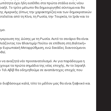
ωπότητα έχει ήδη εισέλθει στα πρώτα στάδια ενός νέου
σραήλ. Το τρίτο μέτωπο θα δημιουργηθεί σύντομα και θα
 της Αμερικής (όπως την χαρακτηρίζει) και των δημοκρατικών
λείται από τη Κίνα, τη Ρωσία, την Τουρκία, το Ιράν και το
εμο.
γκρουση της Δύσης με τη Ρωσία. Αυτό το σενάριο θα είναι
λεάζοντας τον Βλαντιμίρ Πούτιν σε επίθεση στη Βαλτική»
α την Ευρωπαϊκή Μεταρρύθμιση, ενώ δεκάδες διανοούμενοι
φθεί.
μο να αναζητά νέο προσανατολισμό. Αν για παράδειγμα η
 έχουμε τα πρώτα σημάδια της νέας εποχής. Αν το Ισραήλ
το Τελ Αβίβ θα οδηγηθούμε σε αναπάντεχες εποχές που
ο διαβάσουμε καλά, τότε το μέλλον μας θα είναι ξαφνικό και