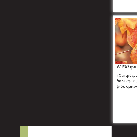
Δ’ Ελλην
«Ομπρός, ν
θα νικήσει
φίδι, ομπρό