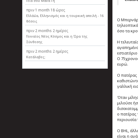
Γεια σου Μάνα Γη
πριν
1 month 18 ώρες
Ελλάδα, Ελληνισµός και η τουρκική απειλή - 16
Ο Μπερνάρ-
θέσεις
τηλεοπτικό
όσο τα κρο
πριν
2 months 2 ημέρες
Γενναίος Νέος Κόσμος και η Ώρα της
Η τελευταί
Σύνθεσης
αγαπημένο 
πριν
2 months 2 ημέρες
εστιατόριο
Κατάλαβες;
Ο 75χρονος
ευρώ.
Ο πατέρας 
καθιστώντα
γαλλική ει
Όταν μίλησ
μιλούσε ήσ
δισεκατομμ
ο πατέρας 
περιουσία 
Ο BHL, άλλ
είναι η αγ