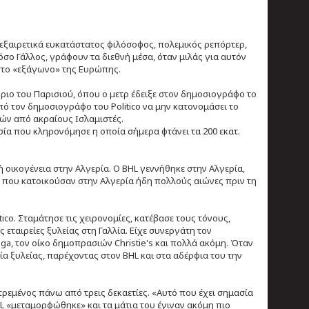
ς εξαιρετικά ευκατάστατος φιλόσοφος, πολεμικός ρεπόρτερ,
σο Γάλλος, γράφουν τα διεθνή μέσα, όταν μιλάς για αυτόν
 στο «εξάγωνο» της Ευρώπης.
τόριο του Παρισιού, όπου ο μετρ έδειξε στον δημοσιογράφο το
πό τον δημοσιογράφο του Politico να μην κατονομάσει το
ών από ακραίους Ισλαμιστές.
σία που κληρονόμησε η οποία σήμερα φτάνει τα 200 εκατ.
οικογένεια στην Αλγερία. Ο BHL γεννήθηκε στην Αλγερία,
ι που κατοικούσαν στην Αλγερία ήδη πολλούς αιώνες πριν τη
ico. Σταμάτησε τις χειρονομίες, κατέβασε τους τόνους,
 εταιρείες ξυλείας στη Γαλλία. Είχε συνεργάτη τον
iaga, τον οίκο δημοπρασιών Christie's και πολλά ακόμη. Όταν
εία ξυλείας, παρέχοντας στον BHL και στα αδέρφια του την
τρεμένος πάνω από τρεις δεκαετίες. «Αυτό που έχει σημασία
HL «μεταμορφώθηκε» και τα μάτια του έγιναν ακόμη πιο