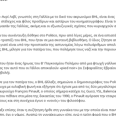
Ανρί Λεβί, γνωστός στη Γαλλία με το δικό του ακρωνύμιο BHL, είναι ένα
 στέλεχος και φίλος προέδρων και αστέρων του κινηματογράφου. Είναι τό
υασάν της Γαλλίας, ακόμη και οι εξωσυζυγικές σχέσεις που κυριαρχούν
α του συνέντευξη δόθηκε στο Politico, πριν από λίγες μέρες, σε ένα εστια
τραπέζι του BHL, που ήταν σε μια σκοτεινή βιβλιοθήκη. Ο ίδιος ζήτησε α
 γιατί είναι υπό την προστασία της αστυνομίας λόγω πολυάριθμων απειλ
 BHL, μίλησε για τον πατέρα του, που πολέμησε τους ναζί και την περιου
του ήταν ένας ήρωας του Β' Παγκοσμίου Πολέμου από μια φτωχή γαλλική 
ς τον αυτό που οι Γάλλοι αποκαλούν «pied noir» (οι Σεφαραδίτες Εβραίο
σβολή).
ε για τον πατέρα του, ο BHL άλλαξε, σημειώνει ο δημοσιογράφος του Polit
υχα με ευλαβική φωνή και εξήγησε ότι έχτισε μια από τις δύο μεγαλύτερες
υριούχο François Pinault, ο οποίος σήμερα κατέχει τις Gucci, YSL, Balenc
του πέθανε στα μέσα της δεκαετίας του 1990, ο Pinault αγόρασε την εταιρ
τους και στη συνέχεια έγινε ο «νονός» του φιλοσόφου.
αξε επίσης όταν η συζήτηση ήρθε στη γυναίκα του με την οποία είναι παν
άπη, όχι ο γάμος. Αγαπώ τη γυναίκα μου» είπε, ενώ η τρίτη φορά που ο B