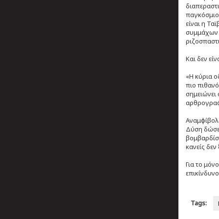
διαπεραστι
παγκόσμιου
είναι η Τα
συμμάχων τ
ριζοσπαστι
Και δεν εί
«Η κύρια ο
πιο πιθανό
σημειώνει 
αρθρογραφο
Αναμφίβολα
Δύση δώσει
βομβαρδίσε
κανείς δεν 
Για το μόν
επικίνδυνο
Tags: