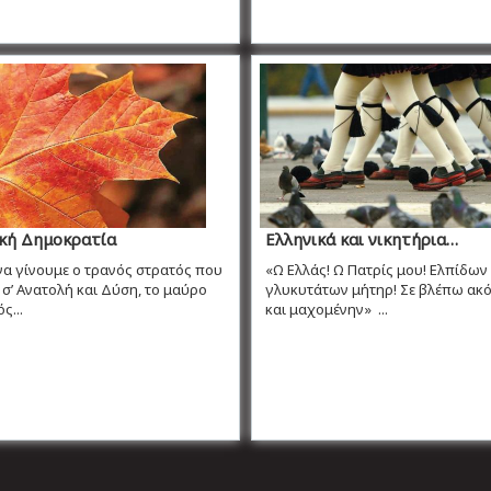
ική Δημοκρατία
Ελληνικά και νικητήρια…
α γίνουμε ο τρανός στρατός που
«Ω Ελλάς! Ω Πατρίς μου! Ελπίδων
, σ’ Ανατολή και Δύση, το μαύρο
γλυκυτάτων μήτηρ! Σε βλέπω ακ
ς...
και μαχομένην» ...