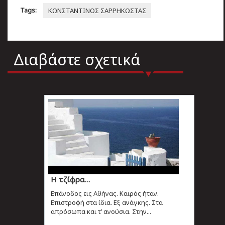
Tags:
ΚΩΝΣΤΑΝΤΙΝΟΣ ΣΑΡΡΗΚΩΣΤΑΣ
Διαβάστε σχετικά
Η τζίφρα…
Επάνοδος εις Αθήνας. Καιρός ήταν.
Επιστροφή στα ίδια. Εξ ανάγκης. Στα
απρόσωπα και τ’ ανούσια. Στην...