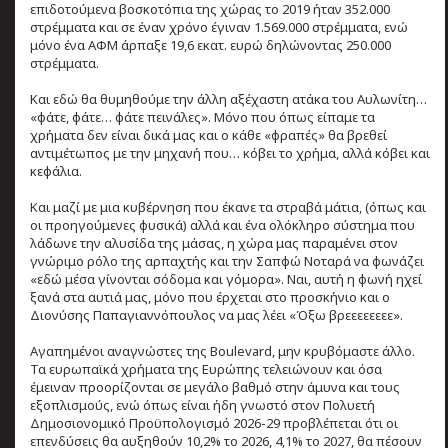
επιδοτούμενα βοσκοτόπια της χώρας το 2019 ήταν 352.000
στρέμματα και σε έναν χρόνο έγιναν 1.569.000 στρέμματα, ενώ
μόνο ένα ΑΦΜ άρπαξε 19,6 εκατ. ευρώ δηλώνοντας 250.000
στρέμματα.
Και εδώ θα θυμηθούμε την άλλη αξέχαστη ατάκα του Αυλωνίτη…
«φάτε, φάτε… φάτε πεινάλες». Μόνο που όπως είπαμε τα
χρήματα δεν είναι δικά μας και ο κάθε «φραπές» θα βρεθεί
αντιμέτωπος με την μηχανή που… κόβει το χρήμα, αλλά κόβει και
κεφάλια.
Και μαζί με μια κυβέρνηση που έκανε τα στραβά μάτια, (όπως και
οι προηγούμενες φυσικά) αλλά και ένα ολόκληρο σύστημα που
λάδωνε την αλυσίδα της μάσας, η χώρα μας παραμένει στον
γνώριμο ρόλο της αρπαχτής και την Σαπφώ Νοταρά να φωνάζει
«εδώ μέσα γίνονται σόδομα και γόμορα». Ναι, αυτή η φωνή ηχεί
ξανά στα αυτιά μας, μόνο που έρχεται στο προσκήνιο και ο
Διονύσης Παπαγιαννόπουλος να μας λέει «Όξω βρεεεεεεεε».
Αγαπημένοι αναγνώστες της Boulevard, μην κρυβόμαστε άλλο.
Τα ευρωπαϊκά χρήματα της Ευρώπης τελειώνουν και όσα
έμειναν προορίζονται σε μεγάλο βαθμό στην άμυνα και τους
εξοπλισμούς, ενώ όπως είναι ήδη γνωστό στον Πολυετή
Δημοσιονομικό Προϋπολογισμό 2026-29 προβλέπεται ότι οι
επενδύσεις θα αυξηθούν 10,2% το 2026, 4,1% το 2027, θα πέσουν