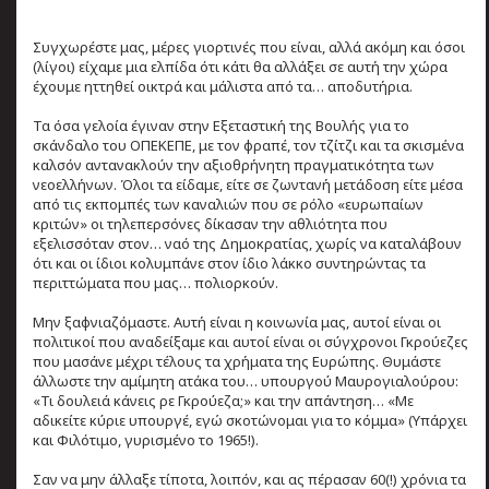
Συγχωρέστε μας, μέρες γιορτινές που είναι, αλλά ακόμη και όσοι
(λίγοι) είχαμε μια ελπίδα ότι κάτι θα αλλάξει σε αυτή την χώρα
έχουμε ηττηθεί οικτρά και μάλιστα από τα… αποδυτήρια.
Τα όσα γελοία έγιναν στην Εξεταστική της Βουλής για το
σκάνδαλο του ΟΠΕΚΕΠΕ, με τον φραπέ, τον τζίτζι και τα σκισμένα
καλσόν αντανακλούν την αξιοθρήνητη πραγματικότητα των
νεοελλήνων. Όλοι τα είδαμε, είτε σε ζωντανή μετάδοση είτε μέσα
από τις εκπομπές των καναλιών που σε ρόλο «ευρωπαίων
κριτών» οι τηλεπερσόνες δίκασαν την αθλιότητα που
εξελισσόταν στον… ναό της Δημοκρατίας, χωρίς να καταλάβουν
ότι και οι ίδιοι κολυμπάνε στον ίδιο λάκκο συντηρώντας τα
περιττώματα που μας… πολιορκούν.
Μην ξαφνιαζόμαστε. Αυτή είναι η κοινωνία μας, αυτοί είναι οι
πολιτικοί που αναδείξαμε και αυτοί είναι οι σύγχρονοι Γκρούεζες
που μασάνε μέχρι τέλους τα χρήματα της Ευρώπης. Θυμάστε
άλλωστε την αμίμητη ατάκα του… υπουργού Μαυρογιαλούρου:
«Τι δουλειά κάνεις ρε Γκρούεζα;» και την απάντηση… «Με
αδικείτε κύριε υπουργέ, εγώ σκοτώνομαι για το κόμμα» (Υπάρχει
και Φιλότιμο, γυρισμένο το 1965!).
Σαν να μην άλλαξε τίποτα, λοιπόν, και ας πέρασαν 60(!) χρόνια τα