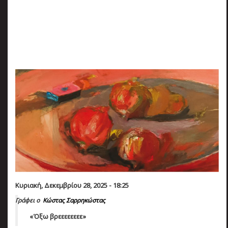
πριν
2 months 4 ημέρες
Κατάλαβες;
Κυριακή, Δεκεμβρίου 28, 2025 - 18:25
Γράφει ο
Κώστας Σαρρηκώστας
«Όξω βρεεεεεεεε»