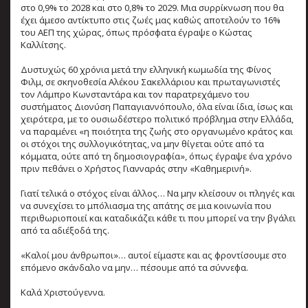
στο 0,9% το 2028 και στο 0,8% το 2029. Μια συρρίκνωση που θα
έχει άμεσο αντίκτυπο στις ζωές μας καθώς αποτελούν το 16%
του ΑΕΠ της χώρας, όπως πρόσφατα έγραψε ο Κώστας
Καλλίτσης.
Δυστυχώς 60 χρόνια μετά την ελληνική κωμωδία της Φίνος
Φιλμ, σε σκηνοθεσία Αλέκου Σακελλάριου και πρωταγωνιστές
τον Λάμπρο Κωνσταντάρα και τον παρατρεχάμενο του
συστήματος Διονύση Παπαγιαννόπουλο, όλα είναι ίδια, ίσως και
χειρότερα, με το ουσιωδέστερο πολιτικό πρόβλημα στην Ελλάδα,
να παραμένει «η ποιότητα της ζωής στο οργανωμένο κράτος και
οι στόχοι της συλλογικότητας, να μην θίγεται ούτε από τα
κόμματα, ούτε από τη δημοσιογραφία», όπως έγραψε ένα χρόνο
πριν πεθάνει ο Χρήστος Γιανναράς στην «Καθημερινή».
Γιατί τελικά ο στόχος είναι άλλος… Να μην κλείσουν οι πληγές και
να συνεχίσει το μπόλιασμα της απάτης σε μια κοινωνία που
περιθωριοποιεί και καταδικάζει κάθε τι που μπορεί να την βγάλει
από τα αδιέξοδά της.
«Καλοί μου άνθρωποι»… αυτοί είμαστε και ας φροντίσουμε στο
επόμενο σκάνδαλο να μην… πέσουμε από τα σύννεφα.
Καλά Χριστούγεννα.