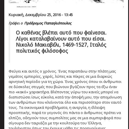
Κυριακή, Δεκεμβρίου 25, 2016 - 13:45
Γράφει ο
Πρόδρομος Παπαηλιόπουλος
Ο καθένας βλέπει αυτό που φαίνεσαι.
Λίγοι καταλαβαίνουν αυτό που είσαι.
Νικολό Μακιαβέλι, 1469-1527, Ιταλός
πολιτικός φιλόσοφος
Φεύγει και αυτός ο χρόνος. Ένας παραπάνω στην πλάτη μας
γεμάτος εμπειρίες, χαρές, λύπες και πίκρες σε μια διαρκώς
αρνητική περίοδο για τη χώρα. Ένας χρόνος όπου οι άνθρωποι
σε δύσκολες στιγμές που βιώνουν βγάζουν προς τα έξω έναν
πιο «κακό» χαρακτήρα. Βλέποντας γύρω του κανείς μπορεί να
διαπιστώσει ίσως εύκολα, κατά την άποψή μου, την απομόνωση
των ανθρώπων που κλείνονται όλο και περισσότερο στον εαυτό
τους. Τα οικονομικά προβλήματα, η ανεργία, η έλλειψη
προοπτικής, παρά το γεγονός ότι πάντα ο άνθρωπος πρέπει να
ελπίζει, οδηγούν τους συμπολίτες μας σε μια συμπεριφορά που
σίγουρα δεν ταιριάζει με την κουλτούρα του Έλληνα,
τουλάχιστον όπως τον έχουμε μάθει τις προηγούμενες