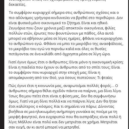
δεκαετίες.
Το συμφέρον κυριαρχεί σήμερα στις ανθρώπινες σχέσεις και ο
πιο αδύναμος γρήγορα κινδυνεύει να βρεθεί στο περιθώριο. Δεν
είναι φυσικά μόνο οικονομικό το ζήτημα. Είναι και ηθικό.
Ζευγάρια που ζουν χρόνια μαζί αποκτούν οικογένεια, φιλίες
πολλών ετών, έρωτες που φουντώνουν με πάθος, όλα αυτά
μπορεί να σβήσουν μέσα σε λίγες ημέρες, φθάνει να κυριαρχήσει
το ανθρώπινο εγώ. Φθάνει να μπει το μικρόβιο της ανασφάλειας,
το μικρόβιο του εγώ να περνάω καλά και όλες οι θυσίες
πετάγονται σε ένα καλάθι από άχρηστα μέσα σε λίγη ώρα.
Γιατί έγινε όμως έτσι ο άνθρωπος; Είναι μόνο η οικονομική κρίση;
Είναι η παιδεία που έχουν οι άνθρωποι από το σπίτι τους; Είναι
το συμφέρον που κυριαρχεί στην εποχή μας; Είναι η
απομάκρυνση από τον Θεό, για όσους πιστεύουν; Τι φταίει;
Πώς έγινε έτσι η κοινωνία μας, αναρωτιέμαι πολλές φορές… Ο
άνθρωπος σήμερα θέλει σχεδόν πάντα να παίρνει, μα δίνει λίγα.
Ίσως θα μου πείτε έτσι είναι η φύση μας, δεν θα συμφωνήσω
όμως. Γιατί να μη δίνει πολλά και να παίρνει λίγα; Δεν θα ήταν
έτσι καλύτερος ο κόσμος; Και τι σημαίνει να πάρω; Δίνοντας
βοήθεια σε μια ηλικιωμένη ανήμπορη γυναίκα ας πούμε με τη
μορφή φαγητού, ένα ευχαριστώ που θα εισπράξεις είναι πολύ ή
λίγο; Μάλλον είναι πολύ και δεν μετριέται σε χρήμα. Μετριέται
σαν ευχή, αν κι αυτό μπορεί να μετρηθεί.