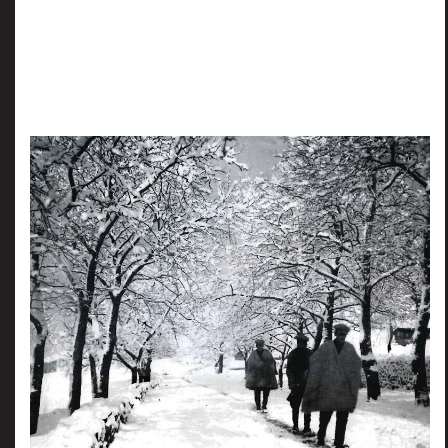
πριν
2 months 4 ημέρες
Κατάλαβες;