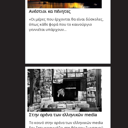
Ανέστιοι κα πένητες
«Οι μέρες που έρχονται θα είναι δύσκολες,
όπως κάθε φορά που το καινούργιο
γεννιέται υπάρχουν...
Στην αρένα των ελληνικών media
Το κοινό στην αρένα των ελληνικών media
δεν ζητωκραυγάζει στη θέα του ζωντανού