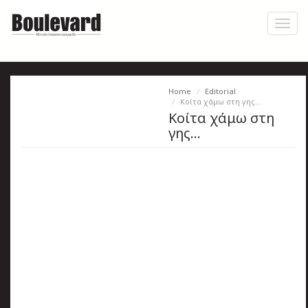
Skip
to
Toggl
main
naviga
content
Home
Editorial
Η
Κοίτα χάμω στη γης…
Κοίτα χάμω στη
εφημερίδα
γης…