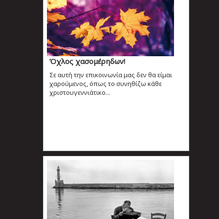
Όχλος χασομέρηδων!
Σε αυτή την επικοινωνία μας δεν θα είμαι
χαρούμενος, όπως το συνηθίζω κάθε
χριστουγεννιάτικο...