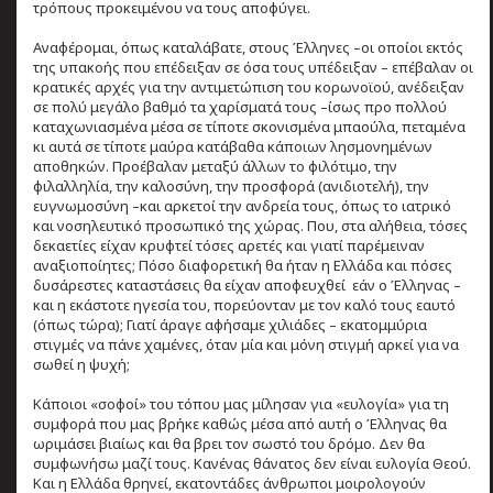
τρόπους προκειμένου να τους αποφύγει.
Αναφέρομαι, όπως καταλάβατε, στους Έλληνες –οι οποίοι εκτός
της υπακοής που επέδειξαν σε όσα τους υπέδειξαν – επέβαλαν οι
κρατικές αρχές για την αντιμετώπιση του κορωνοϊού, ανέδειξαν
σε πολύ μεγάλο βαθμό τα χαρίσματά τους –ίσως προ πολλού
καταχωνιασμένα μέσα σε τίποτε σκονισμένα μπαούλα, πεταμένα
κι αυτά σε τίποτε μαύρα κατάβαθα κάποιων λησμονημένων
αποθηκών. Προέβαλαν μεταξύ άλλων το φιλότιμο, την
φιλαλληλία, την καλοσύνη, την προσφορά (ανιδιοτελή), την
ευγνωμοσύνη –και αρκετοί την ανδρεία τους, όπως το ιατρικό
και νοσηλευτικό προσωπικό της χώρας. Που, στα αλήθεια, τόσες
δεκαετίες είχαν κρυφτεί τόσες αρετές και γιατί παρέμειναν
αναξιοποίητες; Πόσο διαφορετική θα ήταν η Ελλάδα και πόσες
δυσάρεστες καταστάσεις θα είχαν αποφευχθεί εάν ο Έλληνας –
και η εκάστοτε ηγεσία του, πορεύονταν με τον καλό τους εαυτό
(όπως τώρα); Γιατί άραγε αφήσαμε χιλιάδες – εκατομμύρια
στιγμές να πάνε χαμένες, όταν μία και μόνη στιγμή αρκεί για να
σωθεί η ψυχή;
Κάποιοι «σοφοί» του τόπου μας μίλησαν για «ευλογία» για τη
συμφορά που μας βρήκε καθώς μέσα από αυτή ο Έλληνας θα
ωριμάσει βιαίως και θα βρει τον σωστό του δρόμο. Δεν θα
συμφωνήσω μαζί τους. Κανένας θάνατος δεν είναι ευλογία Θεού.
Και η Ελλάδα θρηνεί, εκατοντάδες άνθρωποι μοιρολογούν