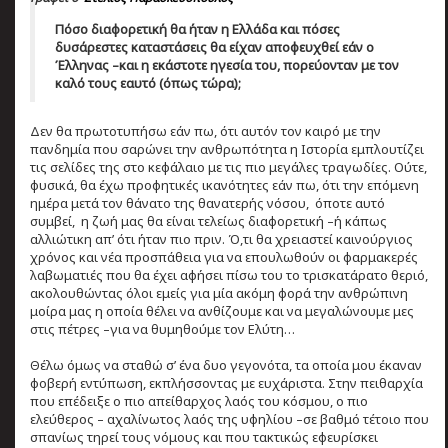
Πόσο διαφορετική θα ήταν η Ελλάδα και πόσες
δυσάρεστες καταστάσεις θα είχαν αποφευχθεί εάν ο
Έλληνας –και η εκάστοτε ηγεσία του, πορεύονταν με τον
καλό τους εαυτό (όπως τώρα);
Δεν θα πρωτοτυπήσω εάν πω, ότι αυτόν τον καιρό με την
πανδημία που σαρώνει την ανθρωπότητα η Ιστορία εμπλουτίζει
τις σελίδες της στο κεφάλαιο με τις πιο μεγάλες τραγωδίες. Ούτε,
φυσικά, θα έχω προφητικές ικανότητες εάν πω, ότι την επόμενη
ημέρα μετά τον θάνατο της θανατερής νόσου, όποτε αυτό
συμβεί, η ζωή μας θα είναι τελείως διαφορετική –ή κάπως
αλλιώτικη απ’ ότι ήταν πιο πριν. Ό,τι θα χρειαστεί καινούργιος
χρόνος και νέα προσπάθεια για να επουλωθούν οι φαρμακερές
λαβωματιές που θα έχει αφήσει πίσω του το τρισκατάρατο θεριό,
ακολουθώντας όλοι εμείς για μία ακόμη φορά την ανθρώπινη
μοίρα μας η οποία θέλει να ανθίζουμε και να μεγαλώνουμε μες
στις πέτρες –για να θυμηθούμε τον Ελύτη…
Θέλω όμως να σταθώ σ’ ένα δυο γεγονότα, τα οποία μου έκαναν
φοβερή εντύπωση, εκπλήσσοντας με ευχάριστα. Στην πειθαρχία
που επέδειξε ο πιο απείθαρχος λαός του κόσμου, ο πιο
ελεύθερος – αχαλίνωτος λαός της υφηλίου –σε βαθμό τέτοιο που
σπανίως τηρεί τους νόμους και που τακτικώς εφευρίσκει