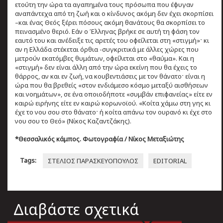
ετούτη την ώρα τα αγαπημένα τους πρόσωπα που έφυγαν
αναπάντεχα από τη ζωή και ο κίνδυνος ακόμη δεν έχει σκορπίσει
–και ένας Θεός ξέρει πόσους ακόμη θανάτους θα σκορπίσει το
πεινασμένο θεριό. Εάν ο Έλληνας βρήκε σε αυτή τη φάση τον
εαυτό του και ανέδειξε τις αρετές του οφείλεται στη «στιγμή»ˑ κι
αν η Ελλάδα στέκεται όρθια -συγκριτικά με άλλες χώρες που
μετρούν εκατόμβες θυμάτων, οφείλεται στο «θαύμα». Και η
«στιγμή» δεν είναι άλλη από την ώρα εκείνη που θα έχεις το
θάρρος, αν και εν ζωή, να κουβεντιάσεις με τον θάνατοˑ είναι η
ώρα που θα βρεθείς «στον ενδιάμεσο κόσμο μεταξύ αισθήσεων
και νοημάτων», σε ένα οποιοδήποτε «συμβάν επιφανείας» είτε εν
καιρώ ειρήνης είτε εν καιρώ κορωνοϊού. «Κοίτα χάμω στη γης κι
έχε το νου σου στο θάνατοˑ ή κοίτα απάνω τον ουρανό κι έχε στο
νου σου το Θεό» (Νίκος Καζαντζάκης).
*Θεσσαλικός κάμπος. Φωτογραφία / Νίκος Μεταξιώτης
Tags:
ΣΤΕΛΙΟΣ ΠΑΡΑΣΚΕΥΟΠΟΥΛΟΣ
EDITORIAL
Διαβάστε σχετικά