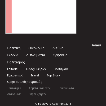
Πολιτική
Οικονομία
Διεθνή
Ελλάδα
Διπλωματία
Θρησκεία
Πολιτισμός
Editorial
Οδός Ονείρων
Εν Αθήναις
Εξαιρετικοί
Travel
Top Story
Θρησκευτικός τουρισμός
Ταυτότητα
Σημεία διάθεσης
Επικοινωνία
Διαφήμιση
Όροι χρήσης
© Boulevard Copyright 2015