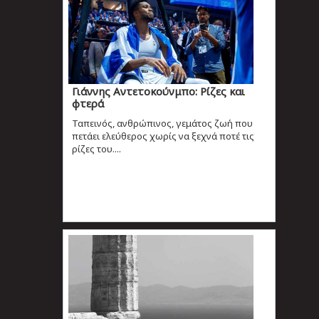
Γιάννης Αντετοκούνμπο: Ρίζες και
φτερά
Ταπεινός, ανθρώπινος, γεμάτος ζωή που
πετάει ελεύθερος χωρίς να ξεχνά ποτέ τις
ρίζες του....