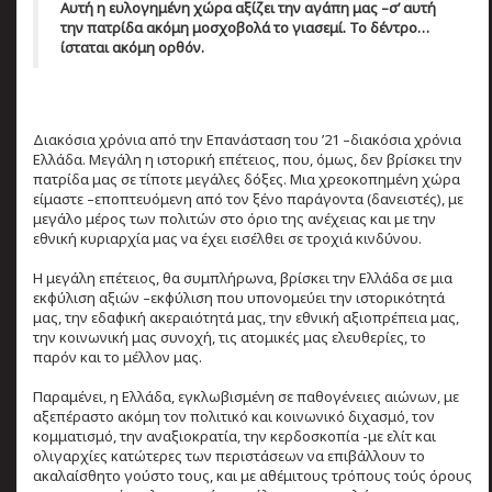
Αυτή η ευλογημένη χώρα αξίζει την αγάπη μας –σ’ αυτή
την πατρίδα ακόμη μοσχοβολά το γιασεμί. Το δέντρο…
ίσταται ακόμη ορθόν.
Διακόσια χρόνια από την Επανάσταση του ’21 –διακόσια χρόνια
Ελλάδα. Μεγάλη η ιστορική επέτειος, που, όμως, δεν βρίσκει την
πατρίδα μας σε τίποτε μεγάλες δόξες. Μια χρεοκοπημένη χώρα
είμαστε –εποπτευόμενη από τον ξένο παράγοντα (δανειστές), με
μεγάλο μέρος των πολιτών στο όριο της ανέχειας και με την
εθνική κυριαρχία μας να έχει εισέλθει σε τροχιά κινδύνου.
Η μεγάλη επέτειος, θα συμπλήρωνα, βρίσκει την Ελλάδα σε μια
εκφύλιση αξιών –εκφύλιση που υπονομεύει την ιστορικότητά
μας, την εδαφική ακεραιότητά μας, την εθνική αξιοπρέπεια μας,
την κοινωνική μας συνοχή, τις ατομικές μας ελευθερίες, το
παρόν και το μέλλον μας.
Παραμένει, η Ελλάδα, εγκλωβισμένη σε παθογένειες αιώνων, με
αξεπέραστο ακόμη τον πολιτικό και κοινωνικό διχασμό, τον
κομματισμό, την αναξιοκρατία, την κερδοσκοπία -με ελίτ και
ολιγαρχίες κατώτερες των περιστάσεων να επιβάλλουν το
ακαλαίσθητο γούστο τους, και με αθέμιτους τρόπους τούς όρους