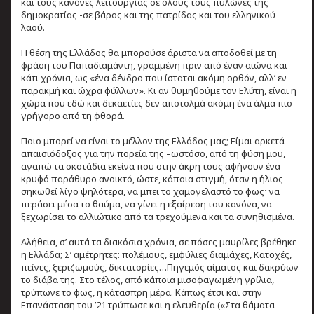
και τους κανόνες λειτουργίας σε όλους τους πυλώνες της
δημοκρατίας -σε βάρος και της πατρίδας και του ελληνικού
λαού.
Η θέση της Ελλάδος θα μπορούσε άριστα να αποδοθεί με τη
φράση του Παπαδιαμάντη, γραμμένη πριν από έναν αιώνα και
κάτι χρόνια, ως «ένα δένδρο που ίσταται ακόμη ορθόν, αλλ’ εν
παρακμή και ώχρα φύλλων». Κι αν θυμηθούμε τον Ελύτη, είναι η
χώρα που εδώ και δεκαετίες δεν αποτολμά ακόμη ένα άλμα πιο
γρήγορο από τη φθορά.
Ποιο μπορεί να είναι το μέλλον της Ελλάδος μας; Είμαι αρκετά
απαισιόδοξος για την πορεία της –ωστόσο, από τη φύση μου,
αγαπώ τα σκοτάδια εκείνα που στην άκρη τους αφήνουν ένα
κρυφό παράθυρο ανοικτό, ώστε, κάποια στιγμή, όταν η ήλιος
σηκωθεί λίγο ψηλότερα, να μπει το χαμογελαστό το φωςˑ να
περάσει μέσα το θαύμα, να γίνει η εξαίρεση του κανόνα, να
ξεχωρίσει το αλλιώτικο από τα τρεχούμενα και τα συνηθισμένα.
Αλήθεια, σ’ αυτά τα διακόσια χρόνια, σε πόσες μαυρίλες βρέθηκε
η Ελλάδα; Σ’ αμέτρητες: πολέμους, εμφύλιες διαμάχες, Κατοχές,
πείνες, ξεριζωμούς, δικτατορίες…Πηγεμός αίματος και δακρύων
το διάβα της. Στο τέλος, από κάποια μισοφαγωμένη γρίλια,
τρύπωνε το φως, η κάτασπρη μέρα. Κάπως έτσι και στην
Επανάσταση του ’21 τρύπωσε και η ελευθερία («Στα θάματα