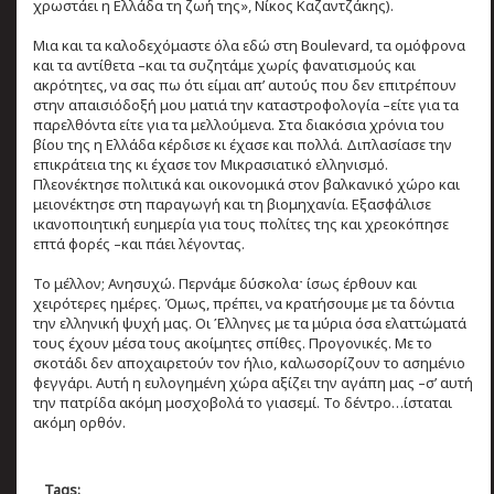
χρωστάει η Ελλάδα τη ζωή της», Νίκος Καζαντζάκης).
Μια και τα καλοδεχόμαστε όλα εδώ στη Boulevard, τα ομόφρονα
και τα αντίθετα –και τα συζητάμε χωρίς φανατισμούς και
ακρότητες, να σας πω ότι είμαι απ’ αυτούς που δεν επιτρέπουν
στην απαισιόδοξή μου ματιά την καταστροφολογία –είτε για τα
παρελθόντα είτε για τα μελλούμενα. Στα διακόσια χρόνια του
βίου της η Ελλάδα κέρδισε κι έχασε και πολλά. Διπλασίασε την
επικράτεια της κι έχασε τον Μικρασιατικό ελληνισμό.
Πλεονέκτησε πολιτικά και οικονομικά στον βαλκανικό χώρο και
μειονέκτησε στη παραγωγή και τη βιομηχανία. Εξασφάλισε
ικανοποιητική ευημερία για τους πολίτες της και χρεοκόπησε
επτά φορές –και πάει λέγοντας.
Το μέλλον; Ανησυχώ. Περνάμε δύσκολαˑ ίσως έρθουν και
χειρότερες ημέρες. Όμως, πρέπει, να κρατήσουμε με τα δόντια
την ελληνική ψυχή μας. Οι Έλληνες με τα μύρια όσα ελαττώματά
τους έχουν μέσα τους ακοίμητες σπίθες. Προγονικές. Με το
σκοτάδι δεν αποχαιρετούν τον ήλιο, καλωσορίζουν το ασημένιο
φεγγάρι. Αυτή η ευλογημένη χώρα αξίζει την αγάπη μας –σ’ αυτή
την πατρίδα ακόμη μοσχοβολά το γιασεμί. Το δέντρο…ίσταται
ακόμη ορθόν.
Tags: