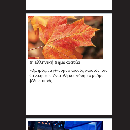
Δ’ Ελληνική Δημοκρατία
«Ομπρός, να γίνουμε ο τρανός στρατός που
θα νικήσει, σ’ Ανατολή και Δύση, το μαύρο
φίδι, ομπρός...