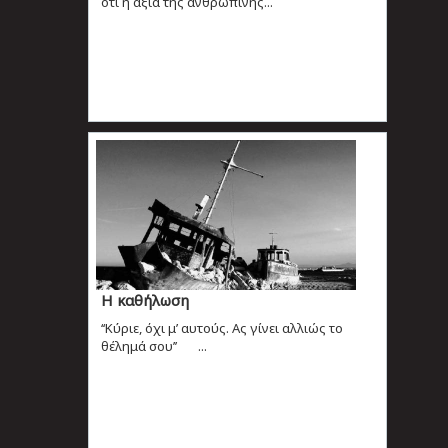
ότι η αξία της ανθρώπινης...
Η καθήλωση
‘‘Κύριε, όχι μ’ αυτούς. Ας γίνει αλλιώς το
θέλημά σου’’ ...