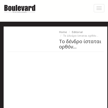
Skip
to
Toggl
main
naviga
content
Home
Editorial
Η
Το δένδρο ίσταται ορθόν…
Το δένδρο ίσταται
εφημερίδα
ορθόν…