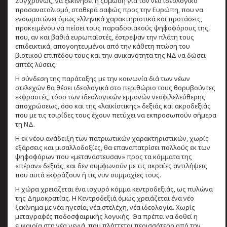
Συγχρόνως, να ξεκινήσει η ζύμωση για τον νέο ιδεολογικό
προσανατολισμό, σταθερά σαφώς προς την Ευρώπη, που να
ενσωματώνει όμως ελληνικά χαρακτηριστικά και προτάσεις,
προκειμένου να πείσει τους παραδοσιακούς ψηφοφόρους της,
που, αν και βαθιά ευρωπαϊστές, έστρεψαν την πλάτη τους
επιδεικτικά, απογοητευμένοι από την κάθετη πτώση του
βιοτικού επιπέδου τους και την ανικανότητα της ΝΔ να δώσει
απτές λύσεις.
Η σύνδεση της παράταξης με την κοινωνία διά των νέων
στελεχών θα θέσει ιδεολογικά στο περιθώριο τους θορυβούντες
εκφραστές, τόσο των ιδεολογικών εμμονών νεοφιλελεύθερης
αποχρώσεως, όσο και της «λαϊκίστικης» δεξιάς και ακροδεξιάς
που με τις τσιρίδες τους έχουν πετύχει να εκπροσωπούν σήμερα
τη ΝΔ.
Η εκ νέου ανάδειξη των πατριωτικών χαρακτηριστικών, χωρίς
εξάρσεις και μισαλλοδοξίες, θα επαναπατρίσει πολλούς εκ των
ψηφοφόρων που «μετανάστευσαν» προς τα κόμματα της
«πέραν» δεξιάς, και δεν συμφωνούν με τις ακραίες αντιλήψεις
που αυτά εκφράζουν ή τις νυν συμμαχίες τους.
Η χώρα χρειάζεται ένα ισχυρό κόμμα κεντροδεξιάς, ως πυλώνα
της Δημοκρατίας. Η Κεντροδεξιά όμως χρειάζεται ένα νέο
ξεκίνημα με νέα ηγεσία, νέα στελέχη, νέα ιδεολογία. Χωρίς
μεταγραφές ποδοσφαιρικής λογικής. Θα πρέπει να δοθεί η
ευκαιρία στη νέα γενιά, που πλήττεται περισσότερο από την