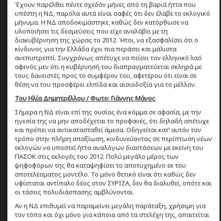
Έχουν παρέλθει πέντε σχεδόν μήνες από τη βαριά ήττα που
υπέστη η ΝΔ, παρόλα αυτά είναι σαφές ότι δεν έλαβε το εκλογικό
μήνυμα. Η ΝΔ αποδοκιμάστηκε, καθώς δεν κατόρθωσε να
υλοποιήσει τις δεσμεύσεις που είχε αναλάβει με τη
διακυβέρνηση της χώρας το 2012. Ήτοι, να εξασφαλίσει ότι ο
κίνδυνος για την Ελλάδα έχει πια περάσει και μάλιστα
ανεπιστρεπτί. Συγχρόνως απέτυχε να πείσει τον ελληνικό λαό
αφενός μεν ότι η κυβέρνησή του διαπραγματεύεται σκληρά με
τους δανειστές προς το συμφέρον του, αφετέρου ότι είναι σε
θέση να του προσφέρει ελπίδα και αισιοδοξία για το μέλλον.
Του Ηλία Δημητρέλλου / Φωτο: Γιάννης Μάνος
Σήμερα η ΝΔ είναι επί της ουσίας ένα κόμμα σε αφασία, με την
ηγεσία της να μην αποδέχεται το προφανές, ότι δηλαδή απέτυχε
και πρέπει να αντικατασταθεί άμεσα. Οδηγείται κατ’ αυτόν τον
τρόπο στην πλήρη απαξίωση, κινδυνεύοντας σε περίπτωση νέων
εκλογών να υποστεί ήττα αναλόγων διαστάσεων με εκείνη του
ΠΑΣΟΚ στις εκλογές του 2012. Πολύ μεγάλο μέρος των
ψηφοφόρων της θα καταψηφίσει το αποτυχημένο εκ του
αποτελέσματος μοντέλο. Το μόνο θετικό είναι ότι καθώς δεν
υφίσταται αντίπαλο δέος στον ΣΥΡΙΖΑ, δεν θα διαλυθεί, οπότε και
οι τάσεις πολυδιάσπασης αμβλύνονται.
Αν η ΝΔ επιθυμεί να παραμείνει μεγάλη παράταξη, χρήσιμη για
τον τόπο και όχι μόνο για κάποια από τα στελέχη της, απαιτείται