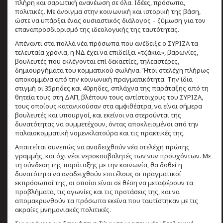
πλήρη και σαρωτική ανανέωση σε όλα. Ιδέες, πρόσωπα,
πολιτικές. Με άνοιγμα στην κοινωνική και ιστορική της βάση,
ώστε να υπάρξει ένας ουσιαστικός διάλογος – ζύμωση για τον
επαναπροσδιορισμό της ιδεολογικής της ταυτότητας.
Απέναντι στα πολλά νέα πρόσωπα που ανέδειξε ο ΣΥΡΙΖΑ τα
τελευταία χρόνια, η ΝΔ έχει να επιδείξει «τζάκια», βαρωνίες,
βουλευτές που εκλέγονται επί δεκαετίες, τηλεαστέρες,
δημιουργήματα του κομματικού σωλήνα. Ήτοι στελέχη πλήρως
αποκομμένα από την κοινωνική πραγματικότητα. Την ίδια
στιγμή οι 35ρηδες και 40ρηδες, σπλάχνα της παράταξης από τη
θητεία τους στη ΔΑΠ, βλέπουν τους αντίστοιχους του ΣΥΡΙΖΑ,
τους οποίους κατανικούσαν στα αμφιθέατρα, να είναι σήμερα
βουλευτές και υπουργοί, και εκείνοι να στερούνται της
δυνατότητας να συμμετέχουν, όντας αποκλεισμένοι από την
παλαιοκομματική νομενκλατούρα και τις πρακτικές της.
Απαιτείται συνεπώς να αναδειχθούν νέα στελέχη πρώτης
γραμμής, και όχι νέοι νεροκουβαλητές των νυν προυχόντων. Με
τη σύνδεση της παράταξης με την κοινωνία, θα δοθεί η
δυνατότητα να αναδειχθούν επιτέλους οι πραγματικοί
εκπρόσωποί της, οι οποίοι είναι σε θέση να μεταφέρουν τα
προβλήματα, τις αγωνίες και τις προτάσεις της, και να
απομακρυνθούν τα πρόσωπα εκείνα που ταυτίστηκαν με τις
ακραίες μνημονιακές πολιτικές.