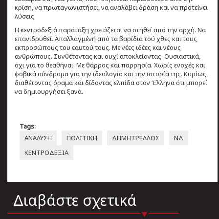
κρίση, να πρωταγωνιστήσει, να αναλάβει δράση και να προτείνει
λύσεις.
Η κεντροδεξιά παράταξη χρειάζεται να στηθεί από την αρχή. Να
επανιδρυθεί. Απαλλαγμένη από τα βαρίδια τού χθες και τους
εκπροσώπους του εαυτού τους. Με νέες ιδέες και νέους
ανθρώπους. Συνθέτοντας και ουχί αποκλείοντας. Ουσιαστικά,
όχι για το θεαθήναι. Με θάρρος και παρρησία. Χωρίς ενοχές και
φοβικά σύνδρομα για την ιδεολογία και την ιστορία της. Κυρίως,
διαθέτοντας όραμα και δίδοντας ελπίδα στον Έλληνα ότι μπορεί
να δημιουργήσει ξανά.
Tags:
ΑΝΑΛΥΣΗ
ΠΟΛΙΤΙΚΗ
ΔΗΜΗΤΡΕΛΛΟΣ
ΝΔ
ΚΕΝΤΡΟΔΕΞΙΑ
Διαβάστε σχετικά