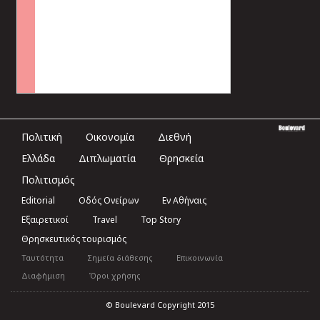
Πολιτική
Οικονομία
Διεθνή
Ελλάδα
Διπλωματία
Θρησκεία
Πολιτισμός
Editorial
Οδός Ονείρων
Εν Αθήναις
Εξαιρετικοί
Travel
Top Story
Θρησκευτικός τουρισμός
Ταυτότητα
Σημεία διάθεσης
Επικοινωνία
Διαφήμιση
Όροι χρήσης
© Boulevard Copyright 2015