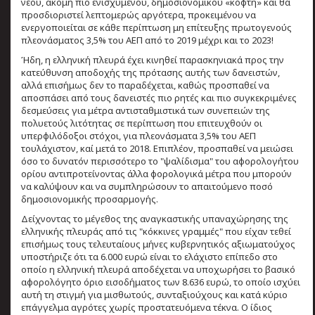
νέου, ακόμη πιο ενισχυμένου, δημοσιονομικού «κόφτη» και θα
προσδιοριστεί λεπτομερώς αργότερα, προκειμένου να
ενεργοποιείται σε κάθε περίπτωση μη επίτευξης πρωτογενούς
πλεονάσματος 3,5% του ΑΕΠ από το 2019 μέχρι και το 2023!
Ήδη, η ελληνική πλευρά έχει κινηθεί παρασκηνιακά προς την
κατεύθυνση αποδοχής της πρότασης αυτής των δανειστών,
αλλά επισήμως δεν το παραδέχεται, καθώς προσπαθεί να
αποσπάσει από τους δανειστές πιο ρητές και πιο συγκεκριμένες
δεσμεύσεις για μέτρα αντισταθμιστικά των συνεπειών της
πολυετούς λιτότητας σε περίπτωση που επιτευχθούν οι
υπερφιλόδοξοι στόχοι, για πλεονάσματα 3,5% του ΑΕΠ
τουλάχιστον, καί μετά το 2018. Επιπλέον, προσπαθεί να μειώσει
όσο το δυνατόν περισσότερο το "ψαλίδισμα" του αφορολογήτου
ορίου αντιπροτείνοντας άλλα φορολογικά μέτρα που μπορούν
να καλύψουν και να συμπληρώσουν το απαιτούμενο ποσό
δημοσιονομικής προσαρμογής.
Δείχνοντας το μέγεθος της αναγκαστικής υπαναχώρησης της
ελληνικής πλευράς από τις "κόκκινες γραμμές" που είχαν τεθεί
επισήμως τους τελευταίους μήνες κυβερνητικός αξιωματούχος
υποστήριζε ότι τα 6.000 ευρώ είναι το ελάχιστο επίπεδο στο
οποίο η ελληνική πλευρά αποδέχεται να υποχωρήσει το βασικό
αφορολόγητο όριο εισοδήματος των 8.636 ευρώ, το οποίο ισχύει
αυτή τη στιγμή για μισθωτούς, συνταξιούχους και κατά κύριο
επάγγελμα αγρότες χωρίς προστατευόμενα τέκνα. Ο ίδιος