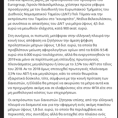
Eurogroup, Γερούν Ντάισελμπλουμ, χτίστηκε πρώτα γέφυρα
προσέγγισης με τον διευθυντή του Ευρωπαϊκού Τμήματος του
Διεθνούς Νομισματικού Ταμείου (ΔΝΤ) Πολ Τόμσεν και την
εκπρόσωπο του Ταμείου στο "κουαρτέτο", Ντέλια Βελκουλέσκου,
με συνέπεια οι απαιτήσεις του ΔΝΤ για μέτρα ύψους 4,5 δισ.
ευρώ να μειωθούν ελάχιστα, κατά 900 εκατ. ευρώ.
Στη συνέχεια, οι πιστωτές μετέφεραν στην ελληνική πλευρά την
κοινή τους απόφαση να ζητήσουν την άμεση ψήφιση
προληπτικών μέτρων ύψους 1,8 δισ. ευρώ, τα οποία θα
προβλέπουν μείωση αφορολογήτων ορίων από τα 8.636-9.545
ευρώ στα 6.000 ευρώ τουλάχιστον, αλλά θα ενεργοποιηθούν το
2019 και μόνο σε περίπτωση μη επίτευξης πρωτογενούς
πλεονάσματος μεγαλύτερου ή ίσου με το 3,5% του ΑΕΠ στο τέλος
του 2018. Αν το 2018 όμως επιτευχθεί πρωτογενές πλεόνασμα
3,5% του ΑΕΠ ή και μεγαλύτερο, κάτι το οποίο θεωρείται
εξαιρετικά δύσκολο, τότε, σύμφωνα με την κοινή πρόταση των
δανειστών, η Ελλάδα θα μπορεί να ακυρώσει τα μέτρα αυτά και
να προχωρήσει ακόμη και σε ελαφρύνσεις είτε στον ΦΠΑ είτε στο
μη μισθολογικό κόστος των επιχειρήσεων.
Οι εκπρόσωποι των δανειστών ζήτησαν επίσης από την ελληνική
πλευρά να δεσμευτεί και για την εφαρμογή ενός ακόμη πακέτου
μέτρων ύψους 1,8 δισ. ευρώ, το οποίο θα περιλαμβάνει και
περικοπές στις συντάξεις αλλά θα ενταχθεί στο πλαίσιο ενός