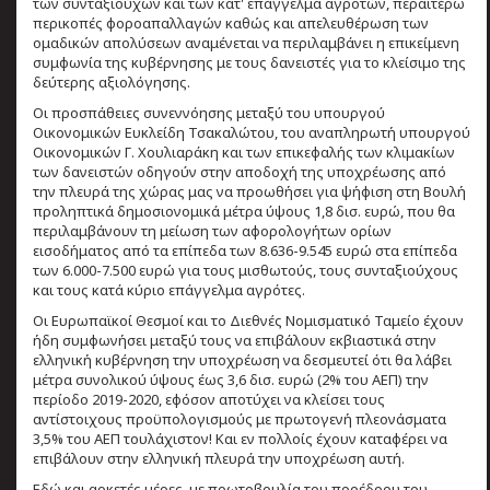
των συνταξιούχων και των κατ' επάγγελμα αγροτών, περαιτέρω
περικοπές φοροαπαλλαγών καθώς και απελευθέρωση των
ομαδικών απολύσεων αναμένεται να περιλαμβάνει η επικείμενη
συμφωνία της κυβέρνησης με τους δανειστές για το κλείσιμο της
δεύτερης αξιολόγησης.
Οι προσπάθειες συνεννόησης μεταξύ του υπουργού
Οικονομικών Ευκλείδη Τσακαλώτου, του αναπληρωτή υπουργού
Οικονομικών Γ. Χουλιαράκη και των επικεφαλής των κλιμακίων
των δανειστών οδηγούν στην αποδοχή της υποχρέωσης από
την πλευρά της χώρας μας να προωθήσει για ψήφιση στη Βουλή
προληπτικά δημοσιονομικά μέτρα ύψους 1,8 δισ. ευρώ, που θα
περιλαμβάνουν τη μείωση των αφορολογήτων ορίων
εισοδήματος από τα επίπεδα των 8.636-9.545 ευρώ στα επίπεδα
των 6.000-7.500 ευρώ για τους μισθωτούς, τους συνταξιούχους
και τους κατά κύριο επάγγελμα αγρότες.
Οι Ευρωπαϊκοί Θεσμοί και το Διεθνές Νομισματικό Ταμείο έχουν
ήδη συμφωνήσει μεταξύ τους να επιβάλουν εκβιαστικά στην
ελληνική κυβέρνηση την υποχρέωση να δεσμευτεί ότι θα λάβει
μέτρα συνολικού ύψους έως 3,6 δισ. ευρώ (2% του ΑΕΠ) την
περίοδο 2019-2020, εφόσον αποτύχει να κλείσει τους
αντίστοιχους προϋπολογισμούς με πρωτογενή πλεονάσματα
3,5% του ΑΕΠ τουλάχιστον! Και εν πολλοίς έχουν καταφέρει να
επιβάλουν στην ελληνική πλευρά την υποχρέωση αυτή.
Εδώ και αρκετές μέρες, με πρωτοβουλία του προέδρου του