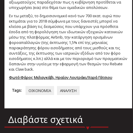
αξιωματούχος παραδεχόταν πως η κυβέρνηση προτίθεται να
υποχωρήσει (και) στο θέμα των ομαδικών απολύσεων.
Εν τω μεταξύ, το δημοσιονομικό κενό των 700 εκατ. ευρώ που
εκτιμάται για το 2018 σύμφωνα με τους δανειστές μπορεί να
κλείσει με βάση τις δεσμεύσεις που υπάρχουν για πρόσθετα
έσοδα από τη φορολόγηση των ιδιωτικών εξοχικών κατοικιών
μέσω της πλατφόρμας Αirbnb, την κατάργηση ορισμένων
φοροαπαλλαγών (της έκπτωσης 1,5% επί της μηνιαίας
παρακράτησης φόρου εισοδήματος από τους μισθούς και τις
συντάξεις, της έκπτωσης των ιατρικών εξόδων από τον φόρο
εισοδήματος κ.λπ.) αλλά και με τον περιορισμό των πραγματικών
δαπανών στην υγεία με την εφαρμογή των θεσμών του Rebate
και Claw back.
Φωτό:Φάρος Μελαγκάβι, Ηραίον Λουτράκι/Χαρά Γάτσιου
Tags:
ΟΙΚΟΝΟΜΙΑ
ΑΝΑΛΥΣΗ
Διαβάστε σχετικά