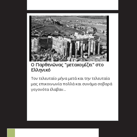
Ο Παρθενώνας "μετακομίζει" στο
Ελληνικό
Τον τελευταίο μήνα μετά και την τελευταία
μας επικοινωνία πολλά και συνάμα σοβαρά
γεγονότα έλαβαν...