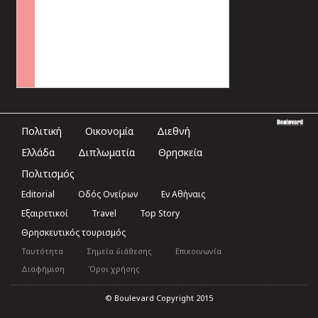
Πολιτική
Οικονομία
Διεθνή
Ελλάδα
Διπλωματία
Θρησκεία
Πολιτισμός
Editorial
Οδός Ονείρων
Εν Αθήναις
Εξαιρετικοί
Travel
Top Story
Θρησκευτικός τουρισμός
Ταυτότητα
Σημεία διάθεσης
Επικοινωνία
Διαφήμιση
Όροι χρήσης
© Boulevard Copyright 2015