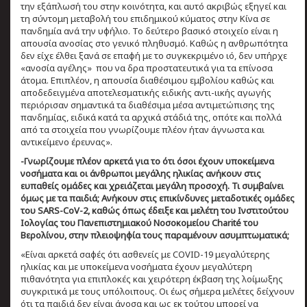
την εξάπλωσή του στην κοινότητα, και αυτό ακριβώς εξηγεί και
τη σύντομη μεταβολή του επιδημικού κύματος στην Κίνα σε
πανδημία ανά την υφήλιο. Το δεύτερο βασικό στοιχείο είναι η
απουσία ανοσίας στο γενικό πληθυσμό. Καθώς η ανθρωπότητα
δεν είχε έλθει ξανά σε επαφή με το συγκεκριμένο ιό, δεν υπήρχε
«ανοσία αγέλης» που να δρα προστατευτικά για τα επίνοσα
άτομα. Επιπλέον, η απουσία διαθέσιμου εμβολίου καθώς και
αποδεδειγμένα αποτελεσματικής ειδικής αντι-ιικής αγωγής
περιόρισαν σημαντικά τα διαθέσιμα μέσα αντιμετώπισης της
πανδημίας, ειδικά κατά τα αρχικά στάδιά της, οπότε και πολλά
από τα στοιχεία που γνωρίζουμε πλέον ήταν άγνωστα και
αντικείμενο έρευνας».
-Γνωρίζουμε πλέον αρκετά για το ότι όσοι έχουν υποκείμενα
νοσήματα και οι άνθρωποι μεγάλης ηλικίας ανήκουν στις
ευπαθείς ομάδες και χρειάζεται μεγάλη προσοχή. Τι συμβαίνει
όμως με τα παιδιά; Ανήκουν στις επικίνδυνες μεταδοτικές ομάδες
του SARS-CoV-2, καθώς όπως έδειξε και μελέτη του Ινστιτούτου
Ιολογίας του Πανεπιστημιακού Νοσοκομείου Charité του
Βερολίνου, στην πλειοψηφία τους παραμένουν ασυμπτωματικά;
«Είναι αρκετά σαφές ότι ασθενείς με COVID-19 μεγαλύτερης
ηλικίας και με υποκείμενα νοσήματα έχουν μεγαλύτερη
πιθανότητα για επιπλοκές και χειρότερη έκβαση της λοίμωξης
συγκριτικά με τους υπόλοιπους. Οι έως σήμερα μελέτες δείχνουν
ότι τα παιδιά δεν είναι άνοσα και ως εκ τούτου μπορεί να