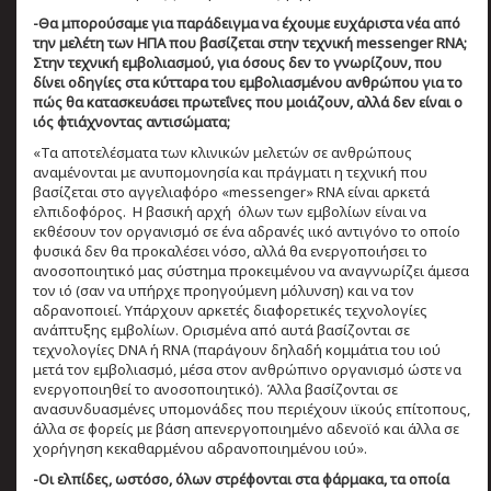
-Θα μπορούσαμε για παράδειγμα να έχουμε ευχάριστα νέα από
την μελέτη των ΗΠΑ που βασίζεται στην τεχνική messenger RNA;
Στην τεχνική εμβολιασμού, για όσους δεν το γνωρίζουν, που
δίνει οδηγίες στα κύτταρα του εμβολιασμένου ανθρώπου για το
πώς θα κατασκευάσει πρωτεΐνες που μοιάζουν, αλλά δεν είναι ο
ιός φτιάχνοντας αντισώματα;
«Τα αποτελέσματα των κλινικών μελετών σε ανθρώπους
αναμένονται με ανυπομονησία και πράγματι η τεχνική που
βασίζεται στο αγγελιαφόρο «messenger» RNA είναι αρκετά
ελπιδοφόρος. Η βασική αρχή όλων των εμβολίων είναι να
εκθέσουν τον οργανισμό σε ένα αδρανές ιικό αντιγόνο το οποίο
φυσικά δεν θα προκαλέσει νόσο, αλλά θα ενεργοποιήσει το
ανοσοποιητικό μας σύστημα προκειμένου να αναγνωρίζει άμεσα
τον ιό (σαν να υπήρχε προηγούμενη μόλυνση) και να τον
αδρανοποιεί. Υπάρχουν αρκετές διαφορετικές τεχνολογίες
ανάπτυξης εμβολίων. Oρισμένα από αυτά βασίζονται σε
τεχνολογίες DNA ή RNA (παράγουν δηλαδή κομμάτια του ιού
μετά τον εμβολιασμό, μέσα στον ανθρώπινο οργανισμό ώστε να
ενεργοποιηθεί το ανοσοποιητικό). Άλλα βασίζονται σε
ανασυνδυασμένες υπομονάδες που περιέχουν ιϊκούς επίτοπους,
άλλα σε φορείς με βάση απενεργοποιημένο αδενοϊό και άλλα σε
χορήγηση κεκαθαρμένου αδρανοποιημένoυ ιού».
-Οι ελπίδες, ωστόσο, όλων στρέφονται στα φάρμακα, τα οποία