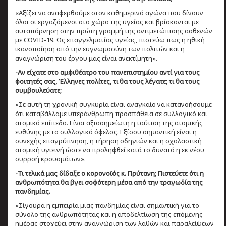
«Αξίζει να αναφερθούμε στον καθημερινό αγώνα που δίνουν
όλοι οι εργαζόμενοι στο χώρο της υγείας και βρίσκονται με
αυταπάρνηση στην πρώτη γραμμή της αντιμετώπισης ασθενών
με COVID-19. Ως επαγγελματίας υγείας, πιστεύω πως η ηθική
ικανοποίηση από την ευγνωμοσύνη των πολιτών και η
αναγνώριση του έργου μας είναι ανεκτίμητη».
-Αν είχατε στο αμφιθέατρο του πανεπιστημίου αντί για τους
φοιτητές σας, Έλληνες πολίτες, τι θα τους λέγατε; τι θα τους
συμβουλεύατε;
«Σε αυτή τη χρονική συγκυρία είναι αναγκαίο να κατανοήσουμε
ότι καταβάλλαμε υπεράνθρωπη προσπάθεια σε συλλογικό και
ατομικό επίπεδο. Είναι αξιοσημείωτη η ταύτιση της ατομικής
ευθύνης με το συλλογικό όφελος. Εξίσου σημαντική είναι η
συνεχής επαγρύπνηση, η τήρηση οδηγιών και η σχολαστική
ατομική υγιεινή ώστε να προληφθεί κατά το δυνατό η εκ νέου
συρροή κρουσμάτων».
-Τι τελικά μας δίδαξε ο κορονοϊός κ. Πρύτανη; Πιστεύετε ότι η
ανθρωπότητα θα βγει σοφότερη μέσα από την τραγωδία της
πανδημίας.
«Σίγουρα η εμπειρία μιας πανδημίας είναι σημαντική για το
σύνολο της ανθρωπότητας και η αποδελτίωση της επόμενης
ημέρας στοχεύει στην αναγνώριση των λαθών και παραλείψεων