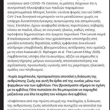
νοσήσουν από COVID-19. Ωστόσο, οι μελέτες δείχνουν ότι η
συντριπτική πλειοψηφία των παιδιών παραμένουν
ασυμπτωματικά. Μπορεί, λοιπόν, να είναι φορείς του ιού SARS-
CoV-2 και δυνητικά να μπορούν να το μεταδώσουν χωρίς να
υπάρχει δυνατότητα έγκαιρης αναγνώρισης και απομόνωσής
τους. Επιπλέον, έχουν αναφερθεί σπάνιες περιπτώσεις σοβαρής
νόσου σε παιδιά, ιδίως σε νεογνικές ηλικίες, καθώς επίσης
πρόσφατα δημοσιεύτηκε στο έγκριτο περιοδικό The Lancet σειρά
8 παιδιατρικών ασθενών που χρειάστηκαν υποστήριξη από
μονάδα εντατικής θεραπείας καθώς εμφάνισαν ένα κλινικό
σύνδρομο υπερβολικής φλεγμονώδους αντίδρασης που ομοίαζε
με τη νόσο Kawasaki (S. Riphagen et al. The Lancet 6 May 2020).
Λαμβάνοντας υπόψη όλα τα ανωτέρω, αξίζει να σημειωθεί η
ανάγκη τήρησης μέτρων κοινωνικής αποστασιοποίησης και
σχολαστικής προσωπικής υγιεινής από τις μικρότερες ηλικιακές
ομάδες του πληθυσμού.
-Κυρίε Δημόπουλε, προτεραιότητα αποτελεί η διάσωση της
ανθρώπινης ζωής και αυτή θα έρθει επί της ουσίας μέσω των
φαρμάκων και των εμβολίων. Που βρισκόμαστε σήμερα σε σχέση
με τα εμβόλια; Πότε πιστεύετε ότι θα μπορούσε να παραχθεί
μαζικά και για όλα τα κράτη του κόσμου ένα εμβόλιο;
«Σαφέστατα από την πρώτη στιγμή της πανδημίας η διάσωση
της ανθρώπινης ζωής αποτέλεσε και συνεχίζει να αποτελεί την
κυρίαρχη προτεραιότητα. Η τήρηση της ατομικής υγιεινής και