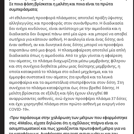
Σε ποια φάση βρίσκεται η μελέτη και ποια είναι τα πρώτα
συμπεράσματα;
«Η εθελοντική προσφορά πλάσματος αποτελεί πράξη ύψιστης
αλληλεγγύης και προσφοράς στον συνάνθρωπο. Η διαδικασία
δεν ενέχει κινδύνους, είναι αντίστοιχο με την αιμοδοσία και η
διαδικασία δεν διαρκεί πάνω από μία ώρα- και μπορεί να αποβεί
σωτήρια για κάποιον ασθενή. Η αναλογία είναι ένας δότης ανά
έναν ασθενή, αν και δυνητικά ένας δότης μπορεί να προσφέρει
παραπάνω από μια φορά. Η πλασμαφαίρεση αποτελεί μία απλή
διαδικασία όπως η αιμοδοσία. Από το χέρι γίνεται η αφαίρεση
του αίματος, το πλάσμα διαχωρίζεται μέσω μεμβράνης φίλτρου
και στη συνέχεια διηθείται μέσω μιας δεύτερης μεμβράνης, η
οποία κατακρατά το πλάσμα στο ειδικό μηχάνημα, και τα
έμμορφα συστατικά του αίματος (τα ερυθρά και τα λευκά
αιμοσφαίρια και τα αιμοπετάλια) επιστρέφονται στον δότη. Στη
συνέχεια το πλάσμα καταψύχεται έως ότου βρεθεί δέκτης. Η
μελέτη βρίσκεται σε εξέλιξη και ήδη έχουν ελεγχθεί 88
αναρρώσαντες ασθενείς, ενώ έχουν προσφέρει πλάσμα 37 δότες
και έχει χορηγηθεί πλάσμα στον πρώτο ασθενή με ενεργή νόσο
COVID-19».
-Πριν περάσουμε στην χαλάρωση των μέτρων που εφαρμόστηκε
στις 4 Μαΐου, είχατε δηλώσει ότι η αχίλλειος πτέρνα είναι oι
ασυμπτωματικoί και πως χρειάζονται πρωτοφανή μέτρα για να
τα καταφέρουμε. Αναφέρεστε στα τεστ αντισωμάτων και τον