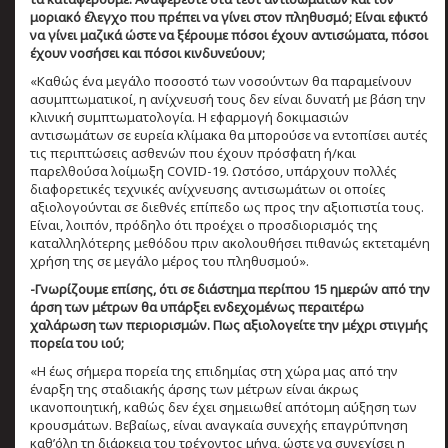
μοριακό έλεγχο που πρέπει να γίνει στον πληθυσμό; Είναι εφικτό
να γίνει μαζικά ώστε να ξέρουμε πόσοι έχουν αντισώματα, πόσοι
έχουν νοσήσει και πόσοι κινδυνεύουν;
«Καθώς ένα μεγάλο ποσοστό των νοσούντων θα παραμείνουν
ασυμπτωματικοί, η ανίχνευσή τους δεν είναι δυνατή με βάση την
κλινική συμπτωματολογία. Η εφαρμογή δοκιμασιών
αντισωμάτων σε ευρεία κλίμακα θα μπορούσε να εντοπίσει αυτές
τις περιπτώσεις ασθενών που έχουν πρόσφατη ή/και
παρελθούσα λοίμωξη COVID-19. Ωστόσο, υπάρχουν πολλές
διαφορετικές τεχνικές ανίχνευσης αντισωμάτων οι οποίες
αξιολογούνται σε διεθνές επίπεδο ως προς την αξιοπιστία τους.
Είναι, λοιπόν, πρόδηλο ότι προέχει ο προσδιορισμός της
καταλληλότερης μεθόδου πριν ακολουθήσει πιθανώς εκτεταμένη
χρήση της σε μεγάλο μέρος του πληθυσμού».
-Γνωρίζουμε επίσης, ότι σε διάστημα περίπου 15 ημερών από την
άρση των μέτρων θα υπάρξει ενδεχομένως περαιτέρω
χαλάρωση των περιορισμών. Πως αξιολογείτε την μέχρι στιγμής
πορεία του ιού;
«Η έως σήμερα πορεία της επιδημίας στη χώρα μας από την
έναρξη της σταδιακής άρσης των μέτρων είναι άκρως
ικανοποιητική, καθώς δεν έχει σημειωθεί απότομη αύξηση των
κρουσμάτων. Βεβαίως, είναι αναγκαία συνεχής επαγρύπνηση
καθ’όλη τη διάρκεια του τρέχοντος μήνα, ώστε να συνεχίσει η