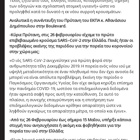
Τέλος ζητά από τους Έλληνες πολίτες «επαγρύπνηση, τήρηση
των οδηγιών και σχολαστική ατομική υγιεινή» ώστε να
προληφθεί κατά το δυνατό η εκ νέου συρροή κρουσμάτων.
Αναλυτικά η συνέντευξη του Πρύτανη του ΕΚΠΑ κ. Αθανάσιου
Δημόπουλου στην Boulevard.
-Κύριε Πρύτανη, στις 26 φεβρουαρίου είχαμε το πρώτο
επιβεβαιωμένο κρούσμα SARS–CoV-2 στην Ελλάδα. Ποιές ήταν οι
προβλέψεις εκείνης της περιόδου για την πορεία του κορονοϊού
στην χώρα μας;
«Ο ιός SARS-CoV-2 ανιχνεύτηκε για πρώτη φορά στην
ανθρωπότητα τέλη Δεκεμβρίου 2019. Η πορεία ενός νέου ιού με
υψηλή μεταδοτικότητα σε έναν πληθυσμό που δεν έχει ανοσία δε
μπορεί να είναι απόλυτα προβλέψιμη. Εκείνη την περίοδο ο
Παγκόσμιος Οργανισμός Υγείας δεν είχε ακόμα κηρύξει επίσημα
την πανδημία COVID-19, ωστόσο τα επιδημιολογικά δεδομένα
ήταν αρκετά σαφή προς αυτή την κατεύθυνση. Σε αυτό το
πλαίσιο, η συνεχής επαγρύπνηση και η επιτήρηση των
επιδημιολογικών δεδομένων κρίθηκε απαραίτητη ώστε να
ληφθούν εγκαίρως τα απαραίτητα μέτρα, το οποίο και έγινε».
-Από τις 26 Φεβρουαρίου έως σήμερα 15 Μαΐου, υπήρξε κάποια
στιγμή που ανησυχήσατε ή ακόμη και φοβηθήκατε για την
πορεία του ιού στην Ελλάδα;
«Είναι λογικό κατά την πορεία μιας νέας επιδημίας, χωρίς την