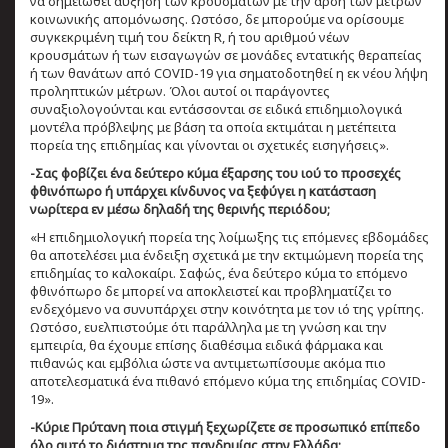
να σημειωθεί αύξηση των κρουσμάτων με την άρση των μέτρων
κοινωνικής απομόνωσης. Ωστόσο, δε μπορούμε να ορίσουμε
συγκεκριμένη τιμή του δείκτη R, ή του αριθμού νέων
κρουσμάτων ή των εισαγωγών σε μονάδες εντατικής θεραπείας
ή των θανάτων από COVID-19 για σηματοδοτηθεί η εκ νέου λήψη
προληπτικών μέτρων. Όλοι αυτοί οι παράγοντες
συναξιολογούνται και εντάσσονται σε ειδικά επιδημιολογικά
μοντέλα πρόβλεψης με βάση τα οποία εκτιμάται η μετέπειτα
πορεία της επιδημίας και γίνονται οι σχετικές εισηγήσεις».
-Σας φοβίζει ένα δεύτερο κύμα έξαρσης του ιού το προσεχές
φθινόπωρο ή υπάρχει κίνδυνος να ξεφύγει η κατάσταση
νωρίτερα εν μέσω δηλαδή της θερινής περιόδου;
«Η επιδημιολογική πορεία της λοίμωξης τις επόμενες εβδομάδες
θα αποτελέσει μια ένδειξη σχετικά με την εκτιμώμενη πορεία της
επιδημίας το καλοκαίρι. Σαφώς, ένα δεύτερο κύμα το επόμενο
φθινόπωρο δε μπορεί να αποκλειστεί και προβληματίζει το
ενδεχόμενο να συνυπάρχει στην κοινότητα με τον ιό της γρίπης.
Ωστόσο, ευελπιστούμε ότι παράλληλα με τη γνώση και την
εμπειρία, θα έχουμε επίσης διαθέσιμα ειδικά φάρμακα και
πιθανώς και εμβόλια ώστε να αντιμετωπίσουμε ακόμα πιο
αποτελεσματικά ένα πιθανό επόμενο κύμα της επιδημίας COVID-
19».
-Κύριε Πρύτανη ποια στιγμή ξεχωρίζετε σε προσωπικό επίπεδο
όλο αυτό το διάστημα της πανδημίας στην Ελλάδα;