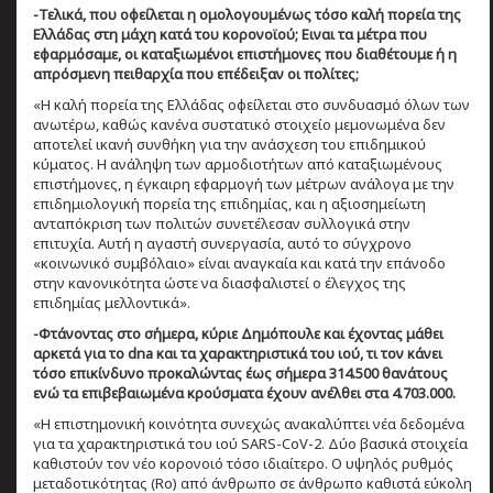
-Τελικά, που οφείλεται η ομολογουμένως τόσο καλή πορεία της
Ελλάδας στη μάχη κατά του κορονοϊού; Ειναι τα μέτρα που
εφαρμόσαμε, οι καταξιωμένοι επιστήμονες που διαθέτουμε ή η
απρόσμενη πειθαρχία που επέδειξαν οι πολίτες;
«Η καλή πορεία της Ελλάδας οφείλεται στο συνδυασμό όλων των
ανωτέρω, καθώς κανένα συστατικό στοιχείο μεμονωμένα δεν
αποτελεί ικανή συνθήκη για την ανάσχεση του επιδημικού
κύματος. Η ανάληψη των αρμοδιοτήτων από καταξιωμένους
επιστήμονες, η έγκαιρη εφαρμογή των μέτρων ανάλογα με την
επιδημιολογική πορεία της επιδημίας, και η αξιοσημείωτη
ανταπόκριση των πολιτών συνετέλεσαν συλλογικά στην
επιτυχία. Αυτή η αγαστή συνεργασία, αυτό το σύγχρονο
«κοινωνικό συμβόλαιο» είναι αναγκαία και κατά την επάνοδο
στην κανονικότητα ώστε να διασφαλιστεί ο έλεγχος της
επιδημίας μελλοντικά».
-Φτάνοντας στο σήμερα, κύριε Δημόπουλε και έχοντας μάθει
αρκετά για το dna και τα χαρακτηριστικά του ιού, τι τον κάνει
τόσο επικίνδυνο προκαλώντας έως σήμερα 314.500 θανάτους
ενώ τα επιβεβαιωμένα κρούσματα έχουν ανέλθει στα 4.703.000.
«Η επιστημονική κοινότητα συνεχώς ανακαλύπτει νέα δεδομένα
για τα χαρακτηριστικά του ιού SARS-CoV-2. Δύο βασικά στοιχεία
καθιστούν τον νέο κορονοιό τόσο ιδιαίτερο. Ο υψηλός ρυθμός
μεταδοτικότητας (Ro) από άνθρωπο σε άνθρωπο καθιστά εύκολη