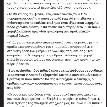
ιχνηλάτηση και η απομόνωση των κρουσμάτων και των επαφών
τους και να αποτραπεί περαιτέρω εξάπλωση της νόσου».
-Το R0 επίσης σύμφωνα με τις ανακοινώσεις του ΕΟΔΥ
παραμένει σε αυτή την φάση σε πολύ χαμηλά επίπεδα και η
πιθανότητα να προκαλέσει επιδημία είναι εξαιρετικά μικρή. Για
πόσο χρονικό διάστημα θα πρέπει να διατηρηθεί το R0 σε πολύ
χαμηλά επίπεδα πριν γίνει η νέα άρση των προληπτικών
παρεμβάσεων;
«Υπάρχει συγκεκριμένο επιχειρησιακό πλάνο σύμφωνα με την
ομάδα εμπειρογνωμόνων του Υπουργείου αναφορικά με τη
σταδιακή άρση των μέτρων κοινωνικής απομόνωσης. Είναι
απαραίτητα η διατήρηση του ρυθμού μετάδοσης σε χαμηλά
επίπεδα συνεχώς ώστε να συνεχιστεί η άρση των προληπτικών
παρεμβάσεων».
-Στον αντίποδα, πόσο πιθανό είναι να επιστρέψουμε σε συνθήκες
«καραντίνας»; Από τι θα εξαρτηθεί; Και ποιο συγκεκριμένα κύριε
Πρύτανη σε ποιο επίπεδο θα σας ανησυχήσει ο δείκτης R, ο
αριθμός των νέων κρουσμάτων στην κοινότητα και οι εισαγωγές
στις ΜΕΘ.
«Οι συνθήκες που ζούμε είναι πραγματικά πρωτόγνωρες και
συνεπώς δε μπορεί να προβλεφθεί με ακρίβεια η πιθανότητα εκ
νέου έξαρσης της επιδημίας στη χώρα μας. Βεβαίως είναι πιθανό