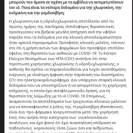
μπορούν πιο άμεσα σε σχέση με τα εμβόλια να αντιμετωπίσουν
τον ιό. Ποια είναι τα νεότερα δεδομένα για την χλωροκίνη, την
κολχικίνη και την ρεμδεσιβίρη;
Η χλωροκίνη και η υδροξυχλωροκίνη αποτέλεσαν από τις
πρώτες ημέρες της πανδημίας ελπιδοφόρες θεραπευτικές
προσεγγίσεις και βρήκαν μεγάλη απήχηση ανά την υφήλιο
παρόλο που τα δεδομένα για την κλινική αποτελεσματικότητα
ήταν αρκετά περιορισμένα. Πρόσφατες κλινικές μελέτες, τείνουν
στο ότι η χρήση αυτών των φαρμάκων δεν προσφέρει επιπλέον
όφελος στη θεραπεία των ασθενών με COVID-19. Το Κέντρο
Ελέγχου Νοσημάτων των ΗΠΑ (CDC) συστήνει ότι στην
περίπτωση χορήγησης χλωροκίνης ή υδροξυχλωροκίνης, ο
ασθενής θα πρέπει να παρακολουθείται για τυχόν ανεπιθύμητες
ενέργειες με ιδιαίτερη έμφαση στην παράταση του διαστήματος
QTc στο ηλεκτροκαρδιογράφημα. Δεν υπάρχουν επαρκή κλινικά
δεδομένα που να υποστηρίζουν ή να απορρίπτουν τη χορήγηση
κολχικίνης, η οποία έχει αντιφλεγμονώδη δράση, για τη
θεραπεία της λοίμωξης με το ιό COVID-19. Επομένως,
αναμένονται τα αποτελέσματα των τρεχουσών κλινικών μελετών
για να αποσαφηνιστεί ο ρόλος της. Η ρεμδεσιβίρη (Remdesivir),
είναι ένα προ-φάρμακο (ενεργοποιείται μετά την χορήγησή
του), που ανήκει στην κατηγορία των νουκλεοσιδικών
αναλόγων, και έχει φανεί ότι έχει ανασταλτική επίδραση σε
παθογόνους κορονοϊούς τόσο ζώων όσο και ανθρώπων,