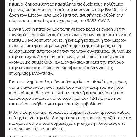
κείμενα, δημοσιεύοντας παράλληλα τις δικές τους πολύτιμες
έρευνες, μιλάει για την πορεία του κορονοϊού στην Ελλάδα, την
άρση των μέτρων, ενώ μας λέει τι τον ανυσήχησε καθόλη την
διάρκεια της πορείας στην χώρα μας του SARS-CoV-2.
Εξηγεί γιατί η πατρίδα μας τα πήγε τόσο καλά σε σχέση με την
πανδημία, σημειώνοντας ότι «η ανάληψη των αρμοδιοτήτων από
καταξιωμένους επιστήμονες, η έγκαιρη εφαρμογή των μέτρων
ανάλογα με την επιδημιολογική πορεία της επιδημίας, και η
αξιοσημείωτη ανταπόκριση των πολιτών συνετέλεσαν συλλογικά
στην επιτυχία. Αυτή η αγαστή συνεργασία, αυτό το σύγχρονο
«κοινωνικό συμβόλαιο» είναι αναγκαία και κατά την επάνοδο
στην κανονικότητα ώστε να διασφαλιστεί ο έλεγχος της
επιδημίας μελλοντικά».
Για τον κ. Δημόπουλο, ο Ιανουάριος είναι ο πιθανότερος μήνας
για την ανακάλυψη ενός εμβολίου για την αντιμετώπιση του
κορονοϊού, καθώς «αποτελεί την πιθανή ημερομηνία του πιο
αισιόδοξου σεναρίου για το διάστημα των 12-18 μηνών που
απαιτείται συνήθως για την ανάπτυξη εμβολίου».
Μιλά επίσης για την πορεία των φαρμακευτικών ερευνών καθώς
επίσης και για την ελπιδοφόρα πρακτική, που εφαρμόζει το ΕΚΠΑ
και ομάδα στην οποία συμμετέχει, την έγχυση πλάσματος από
αναρρώσαντες σε νοσούντες.