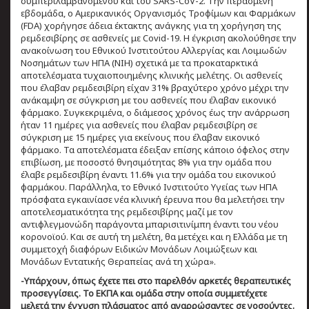
συμπεριλαμβανομένου και του SARS-CoV-2. Την περασμένη
εβδομάδα, ο Αμερικανικός Οργανισμός Τροφίμων και Φαρμάκων
(FDA) χορήγησε άδεια έκτακτης ανάγκης για τη χορήγηση της
ρεμδεσιβίρης σε ασθενείς με Covid-19. Η έγκριση ακολούθησε την
ανακοίνωση του Εθνικού Ινστιτούτου Αλλεργίας και Λοιμωδών
Νοσημάτων των ΗΠΑ (NIH) σχετικά με τα προκαταρκτικά
αποτελέσματα τυχαιοποιημένης κλινικής μελέτης. Οι ασθενείς
που έλαβαν ρεμδεσιβίρη είχαν 31% βραχύτερο χρόνο μέχρι την
ανάκαμψη σε σύγκριση με του ασθενείς που έλαβαν εικονικό
φάρμακο. Συγκεκριμένα, ο διάμεσος χρόνος έως την ανάρρωση
ήταν 11 ημέρες για ασθενείς που έλαβαν ρεμδεσιβίρη σε
σύγκριση με 15 ημέρες για εκείνους που έλαβαν εικονικό
φάρμακο. Τα αποτελέσματα έδειξαν επίσης κάποιο όφελος στην
επιβίωση, με ποσοστό θνησιμότητας 8% για την ομάδα που
έλαβε ρεμδεσιβίρη έναντι 11.6% για την ομάδα του εικονικού
φαρμάκου. Παράλληλα, το Εθνικό Ινστιτούτο Υγείας των ΗΠΑ
πρόσφατα εγκαινίασε νέα κλινική έρευνα που θα μελετήσει την
αποτελεσματικότητα της ρεμδεσιβίρης μαζί με τον
αντιφλεγμονώδη παράγοντα μπαρισιτινίμπη έναντι του νέου
κορονοϊού. Και σε αυτή τη μελέτη, θα μετέχει και η Ελλάδα με τη
συμμετοχή διαφόρων Ειδικών Μονάδων Λοιμώξεων και
Μονάδων Εντατικής Θεραπείας ανά τη χώρα».
-Υπάρχουν, όπως έχετε πει στο παρελθόν αρκετές θεραπευτικές
προσεγγίσεις. Το ΕΚΠΑ και ομάδα στην οποία συμμετέχετε
μελετά την έγχυση πλάσματος από αναρρώσαντες σε νοσούντες.