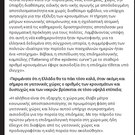
ύπαρξη διαθέσιμης ειδικής αντι-ιικής αγωγής με αποδεδειγμένη
αποτελεσματικότητα και χωρίς διαθέσιμο εμβόλιο, να υπάρχει
ανησυχία για την εξέλιξη των κρουσμάτων. Η τήρηση των
μέτρων κοινωνικής απομόνωσης και η σχολαστική ατομική
υγιεινή κατά τις καθημερινές δραστηριότητες αποτελεσαν μια
πραγματική πρόκληση για τους πολίτες. Λαμβάνοντας υπόψη
ότι αυτή η νέα καθημερινότητα ήταν πρωτοφανής για τα
ελληνικά δεδομένα στη σύγχρονη ιστορία, η συμμόρφωση των
πολιτών ιδιαίτερα την περίοδο των πασχαλινών ημερών ήταν
ένα «στοίχημα». Βέβαια, η επιπέδωση της επιδημιολογικής
καμπύλης (“flattening of the epidemic curve”) με το σταθερό
αριθμό κρουσμάτων έφερε αισιοδοξία ότι η επιδημία τίθεται υπό
έλεγχο».
-Περιμένατε ότι η Ελλάδα θα τα πάει τόσο καλά, όταν ακόμη και
σήμερα σε γειτονικές χώρες ο αριθμός των κρουσμάτων και
δυστυχώς και των νεκρών βρίσκεται σε τόσο υψηλά επίπεδα;
«Η αλήθεια είναι ότι εξαρχής η χώρα μας έλαβε μέτρα
κοινωνικής αποστασιοποίησης σε πρωιμότερη φάση από
γειτονικές χώρες και λόγω αυτού υπήρχε συγκρατημένη
αισιοδοξία για την πορεία της επιδημίας. Με την πάροδο του
πρώτου μήνα η επιδημιολογική πορεία στη χώρα μας ήδη
έδειχνε ότι διαφέρει από τις γειτονικές χώρες και
προδιαγραφόταν η καλή πορεία που ακολούθησε».