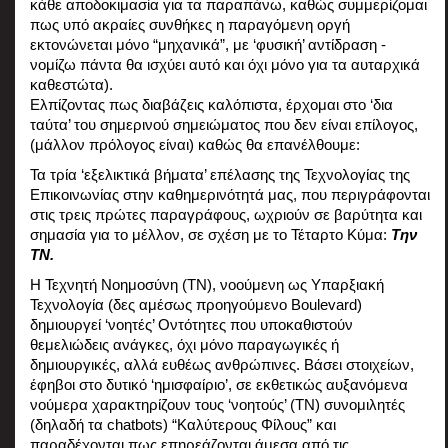
κάθε αποδοκιμασία για τα παραπάνω, καθώς συμμερίζομαι 
πως υπό ακραίες συνθήκες η παραγόμενη οργή 
εκτονώνεται μόνο “μηχανικά”, με ‘φυσική’ αντίδραση - 
νομίζω πάντα θα ισχύει αυτό και όχι μόνο για τα αυταρχικά 
καθεστώτα).
Ελπίζοντας πως διαβάζεις καλόπιστα, έρχομαι στο ‘δια 
ταύτα’ του σημερινού σημειώματος που δεν είναι επίλογος, 
(μάλλον πρόλογος είναι) καθώς θα επανέλθουμε:
Τα τρία ‘εξελικτικά βήματα’ επέλασης της Τεχνολογίας της 
Επικοινωνίας στην καθημερινότητά μας, που περιγράφονται 
στις τρεις πρώτες παραγράφους, ωχριούν σε βαρύτητα και 
σημασία για το μέλλον, σε σχέση με το Τέταρτο Κύμα: 
Την 
ΤΝ.
Η Τεχνητή Νοημοσύνη (ΤΝ), νοούμενη ως Υπαρξιακή 
Τεχνολογία (δες αμέσως προηγούμενο Boulevard) 
δημιουργεί ‘νοητές’ Οντότητες που υποκαθιστούν 
θεμελιώδεις ανάγκες, όχι μόνο παραγωγικές ή 
δημιουργικές, αλλά ευθέως ανθρώπινες. Βάσει στοιχείων, 
έφηβοι στο δυτικό ‘ημισφαίριο’, σε εκθετικώς αυξανόμενα 
νούμερα χαρακτηρίζουν τους ‘νοητούς’ (ΤΝ) συνομιλητές 
(δηλαδή τα chatbots) “Καλύτερους Φίλους” και 
παραδέχονται πως επηρεάζονται άμεσα από τις 