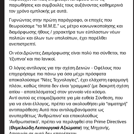
παρωθήσεις και συμβουλές τους αυξάνοντας καθημερινά 
τον χρόνο εμπλοκής με αυτά. 
Γυρνώντας στην πρώτη παράγραφο, οι εποχές που 
θεωρούσαμε “τα M.M.E.” ως μέτρο κοινωνικοποίησης και 
διαμόρφωσης ήθους / χαρακτήρα των εύπλαστων νέων 
πολιτών και όλων των υπολοίπων, έχει παρέλθει 
ανεπιστρεπτί.
Οι νέοι Δρώντες Διαμόρφωσης είναι πολύ πιο σύνθετοι, πιο 
‘έξυπνοι’ και πιο Ιανικοί.
Ο λόγος-αντίλογος για την σχέση Δεινών - Οφέλους που 
επιχειρήσαμε πιο πάνω για όσα μέχρι πρόσφατα 
αποκαλούσαμε “Νέες Τεχνολογίες”, έχει ελάχιστη εφαρμογή 
πλέον, καθώς τίποτα δεν είναι ‘γραμμικό’ (με διακριτή σχέση 
αιτίου - αποτελέσματος) στον γενναίο νέο κόσμο.
Αντί αυτού ας ετοιμαζόμαστε για μία ευθεία Σύνθεση, που 
για να είναι έλλογος, πρέπει να ακολουθήσει μία “αιματηρή” 
αντιπαράθεση: Αυτό που αντιλαμβανόμαστε ως 
ανυπερθέτως ‘Ανθρώπινο’ και επακολούθως 
‘Ανθρωπιστικό’, πρέπει να περιληφθεί στα Prime Directives 
(
Θεμελιώδη Λειτουργικά Αξιώματα
) της Μηχανής. 
Αποτυχία σε αυτό δεν επιτρέπεται. 