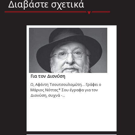
Διαβάστε σχετικά
Για τον Διονύση
Ω, Αφέντη Τσουτσουλομύτη… Γράφει ο
Μάριος Νόττας* Σου έγραφα για τον
Διονύση, συχνά -...