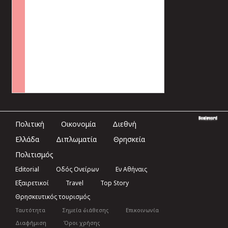
Πολιτική
Οικονομία
Διεθνή
Ελλάδα
Διπλωματία
Θρησκεία
Πολιτισμός
Editorial
Οδός Ονείρων
Εν Αθήναις
Εξαιρετικοί
Travel
Top Story
Θρησκευτικός τουρισμός
Ταυτότητα
Σημεία διάθεσης
Επικοινωνία
Διαφήμιση
Όροι χρήσης