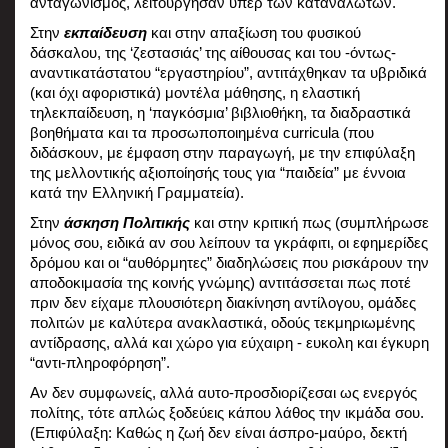
ανταγωνισμός, λειτούργησαν υπέρ των καταναλωτών. 
Στην 
εκπαίδευση
 και στην απαξίωση του φυσικού 
δάσκαλου, της ‘ζεστασιάς’ της αίθουσας και του -όντως- 
αναντικατάστατου “εργαστηρίου”, αντιτάχθηκαν τα υβριδικά 
(και όχι αφοριστικά) μοντέλα μάθησης, η ελαστική 
τηλεκπαίδευση, η ‘παγκόσμια’ βιβλιοθήκη, τα διαδραστικά 
βοηθήματα και τα προσωποποιημένα curricula (που 
διδάσκουν, με έμφαση στην παραγωγή, με την επιφύλαξη 
της μελλοντικής αξιοποίησής τους για “παιδεία” με έννοια 
κατά την Ελληνική Γραμματεία). 
Στην 
άσκηση Πολιτικής
 και στην κριτική πως (συμπλήρωσε 
μόνος σου, ειδικά αν σου λείπουν τα γκράφιτι, οι εφημερίδες 
δρόμου και οι “αυθόρμητες” διαδηλώσεις που ρισκάρουν την 
αποδοκιμασία της κοινής γνώμης) αντιτάσσεται πως ποτέ 
πριν δεν είχαμε πλουσιότερη διακίνηση αντίλογου, ομάδες 
πολιτών με καλύτερα ανακλαστικά, οδούς τεκμηριωμένης 
αντίδρασης, αλλά και χώρο για εύχαιρη - ευκολη και έγκυρη 
“αντι-πληροφόρηση”.
Αν δεν συμφωνείς, αλλά αυτο-προσδιορίζεσαι ως ενεργός 
πολίτης, τότε απλώς ξοδεύεις κάπου λάθος την ικμάδα σου. 
(Επιφύλαξη: Καθώς η ζωή δεν είναι άσπρο-μαύρο, δεκτή 