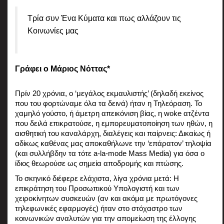
Τρία συν Ένα Κύματα και πως αλλάζουν τις 
Κοινωνίες μας 
Γράφει ο Μάριος Νόττας*
Πρίν 20 χρόνια, ο ‘μεγάλος εκμαυλιστής’ (δηλαδή εκείνος 
που του φορτώναμε όλα τα δεινά) ήταν η Τηλεόραση. Το 
χαμηλό γούστο, ή άμετρη απεικόνιση βίας, η woke ατζέντα 
που δειλά επικρατούσε, η εμπορευματοποίηση των ηθών, η 
αισθητική του καναλάρχη, διαλέγεις και παίρνεις: Δικαίως ή 
αδίκως καθένας μας αποκαθήλωνε την ‘επάρατον’ τηλοψία 
(και συλλήβδην τα τότε a-la-mode Mass Media) για όσα ο 
ίδιος θεωρούσε ως σημεία αποδρομής και πτώσης.
Το σκηνικό διέφερε ελάχιστα, λίγα χρόνια μετά: Η 
επικράτηση του Προσωπικού Υπολογιστή και των 
χειροκίνητων συσκευών (αν και ακόμα με πρωτόγονες 
τηλεφωνικές εφαρμογές) ήταν στο στόχαστρο των 
κοινωνικών αναλυτών για την απομείωση της έλλογης 