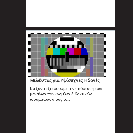
Μιλώντας για Υψίσυχνες Ηδονές
Nα ξανα-εξετάσουμε την υπόσταση των
μεγάλων παγκοσμίων διδακτικών
ιδρυμάτων, όπως τα...