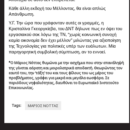
Κάθε άλλη εκδοχή του Μέλλοντος, θα είναι απλώς 
Απάνθρωπη.
Υ.Γ. Την ώρα που γράφονταν αυτές οι γραμμές, η  
Κρισταλίνα Γκεοργκίεβα, του ΔΝΤ δήλωνε πως εν όψει του 
εργασιακού σοκ λόγω της ΤΝ, “χωρίς κοινωνική συνοχή 
καμία οικονομία δεν έχει μέλλον” μιλώντας για αξιοποίηση 
της Τεχνολογίας για πολιτικές υπέρ των ευάλωτων. Μία 
παρηγορητική συμβολική σύμπτωση, αν το εννοεί.
Ο Μάριος Νόττας θυμώνει με την ασχήμια που στην επανάληψή
*
της γίνεται αόρατη και μοιρολατρικά αποδεκτή. Θεωρώντας τον
εαυτό του, την ‘τάξη’ του και τους φίλους του ως μέρος του
προβλήματος, γράφει για μικρά και μεγάλα εωσφόρα. Σε
περιόδους νηφαλιότητας, διευθύνει το Ευρωπαϊκό Ινστιτούτο
Επικοινωνίας.
Tags:
ΜΑΡΙΟΣ ΝΟΤΤΑΣ