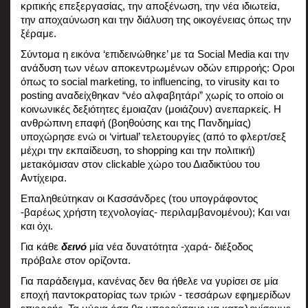
κριτικής επεξεργασίας, την αποξένωση, την νέα ιδιωτεία, 
την αποχαύνωση και την διάλυση της οικογένειας όπως την 
ξέραμε.
Σύντομα η εικόνα ‘επιδεινώθηκε’ με τα Social Media και την 
ανάδυση των νέων αποκεντρωμένων οδών επιρροής: Οροι 
όπως το social marketing, το influencing, τo virusity και το 
posting αναδείχθηκαν “νέο αλφαβητάρι” χωρίς το οποίο οι 
κοινωνικές δεξιότητες έμοιαζαν (μοιάζουν) ανεπαρκείς. Η 
ανθρώπινη επαφή (βοηθούσης και της Πανδημίας) 
υποχώρησε ενώ οι ‘virtual’ τελετουργίες (από το φλερτ/σεξ 
μέχρι την εκπαίδευση, το shopping και την πολιτική) 
μετακόμισαν στον clickable χώρο του Διαδικτύου του 
Αντίχειρα. 
Επαληθεύτηκαν οι Κασσάνδρες (του υπογράφοντος 
-βαρέως χρήστη τεχνολογίας- περιλαμβανομένου); Και ναι 
και όχι.
Για κάθε 
δεινό
 μία νέα δυνατότητα -χαρά- διέξοδος 
πρόβαλε στον ορίζοντα.
Για παράδειγμα, κανένας δεν θα ήθελε να γυρίσει σε μία 
εποχή παντοκρατορίας των τριών - τεσσάρων εφημερίδων 