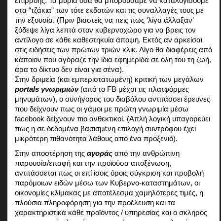
επιρροής. Τα μύρια όσα θα μπορούσαμε να καταλογίσουμε 
στα “τζάκια” των τότε εκδοτών και τις συναλλαγές τους με 
την εξουσία. (Πριν βιαστείς να πεις πως ‘λίγα άλλαξαν’ 
ξόδεψε λίγα λεπτά στον κυβερνοχώρο για να βρεις τον 
αντίλογο σε κάθε καθεστηκυία άποψη. Εκτός αν αρκείσαι 
στις ειδήσεις των πρώτων τριών κλικ. Λίγο θα διαφέρεις από 
κάποιον που αγόραζε την ίδια εφημερίδα σε όλη του τη ζωή, 
άρα το δίκτυο δεν είναι για σένα).
Στην δριμεία (και εμπεριστατωμένη) κριτική των μεγάλων 
portals γνωριμιών
 (από το FB μέχρι τις πλατφόρμες 
μηνυμάτων), ο συνήγορος του διαβόλου αντιτάσσει έρευνες 
που δείχνουν πως οι γάμοι με πρώτη γνωριμία μέσω 
facebook δείχνουν πιο ανθεκτικοί. (Απλή λογική υπαγορεύει 
πως η σε δεδομένα βασισμένη επιλογή συντρόφου έχει 
μικρότερη πιθανότητα λάθους από ένα προξενιό).
Στην αποστέρηση της 
αγοράς
 από την ανθρώπινη 
παρουσία/επαφή και την προϊούσα αποξένωση, 
αντιτάσσεται πως οι επί ίσοις όροις σύγκριση και προβολή 
παρόμοιων ειδών μέσω των Κυβερνο-καταστημάτων, οι 
οικονομίες κλίμακας με αποτέλεσμα χαμηλότερες τιμές, η 
πλούσια πληροφόρηση για την προέλευση και τα 
χαρακτηριστικά κάθε προϊόντος / υπηρεσίας και ο σκληρός 