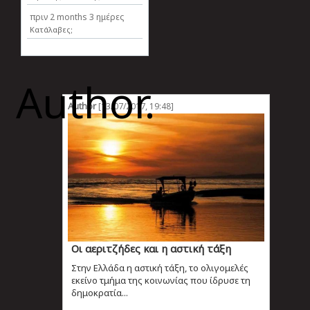
πριν
2 months 3 ημέρες
Κατάλαβες;
Author.
Author
[13/07/2017, 19:48]
Οι αεριτζήδες και η αστική τάξη
Στην Ελλάδα η αστική τάξη, το ολιγομελές
εκείνο τμήμα της κοινωνίας που ίδρυσε τη
δημοκρατία...