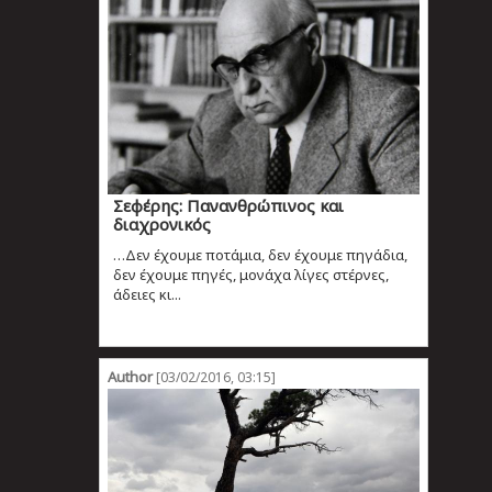
Σεφέρης: Πανανθρώπινος και
διαχρονικός
…Δεν έχουμε ποτάμια, δεν έχουμε πηγάδια,
δεν έχουμε πηγές, μονάχα λίγες στέρνες,
άδειες κι...
Author
[03/02/2016, 03:15]