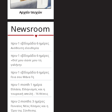
Αρχείο τευχών
Newsroom
πριν
1 εβδομάδα 6 ημέρες
Ανόθευτη ελευθερία
πριν
1 εβδομάδα 6 ημέρες
«Θεέ μου δώσε μου τη
γαλήνη»
πριν
1 εβδομάδα 6 ημέρες
Γεια σου Μάνα Γη
πριν
1 month 1 ημέρα
Ελλάδα, Ελληνισµός και η
τουρκική απειλή - 16 θέσεις
πριν
2 months 3 ημέρες
Γενναίος Νέος Κόσμος και η
Ώρα της Σύνθεσης