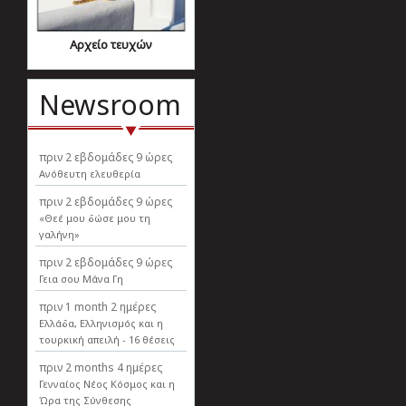
Αρχείο τευχών
Newsroom
πριν
2 εβδομάδες 9 ώρες
Ανόθευτη ελευθερία
πριν
2 εβδομάδες 9 ώρες
«Θεέ μου δώσε μου τη
γαλήνη»
πριν
2 εβδομάδες 9 ώρες
Γεια σου Μάνα Γη
πριν
1 month 2 ημέρες
Ελλάδα, Ελληνισµός και η
τουρκική απειλή - 16 θέσεις
πριν
2 months 4 ημέρες
Γενναίος Νέος Κόσμος και η
Ώρα της Σύνθεσης