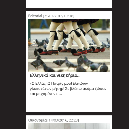
Editorial
[21/03/2016, 02:36]
Ελληνικά και νικητήρια…
«Ω Ελλάς! Ω Πατρίς μου! Ελπίδων
γλυκυτάτων μήτηρ! Σε βλέπω ακόμα ζώσαν
και μαχομένην» ...
Οικονομία
[14/03/2016, 22:23]