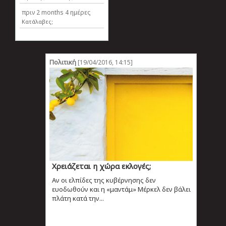
πριν
2 months 4 ημέρες
Κατάλαβες;
Πολιτική
[19/04/2016, 14:15]
Χρειάζεται η χώρα εκλογές;
Αν οι ελπίδες της κυβέρνησης δεν
ευοδωθούν και η «μαντάμ» Μέρκελ δεν βάλει
πλάτη κατά την...