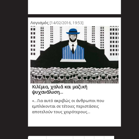
Λογισμός
[14/02/2016, 19:53]
Κιλίμια, χαλιά και μαζική
ψυχανάλυση…
«…Για αυτό ακριβώς οι άνθρωποι που
εμπλέκονται σε τέτοιες περιστάσεις
αποτελούν τους χειρότερους...