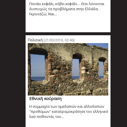
Πονάει κεφάλι, κόβει κεφάλι… έτσι λύνονται
δυστυχώς τα προβλήματα στην Ελλάδα.
Γκρινιάζω; Ναι...
Πολιτική
[21/03/2016, 02:46]
Εθνική κούραση
Η συμμαχία των ημεδαπών και αλλοδαπών
"προθύμων" κατατρομοκράτησε τον ελληνικό
λαό πείθοντάς τον...