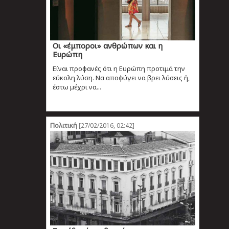
Oι «έμποροι» ανθρώπων και η
Ευρώπη
Είναι προφανές ότι η Ευρώπη προτιμά την
εύκολη λύση. Να αποφύγει να βρει λύσεις ή,
έστω μέχρι να...
Πολιτική
[27/02/2016, 02:42]