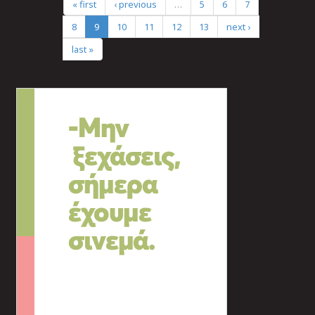
« first
‹ previous
…
5
6
7
8
9
10
11
12
13
next ›
last »