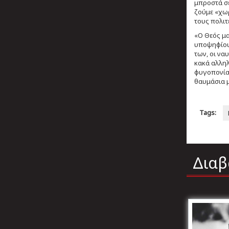
μπροστά σε
ζούμε «χω
τους πολιτ
«Ο Θεός μα
υποψηφίου.
των, οι να
κακά αλληλ
φυγοπονίαν
θαυμάσια 
Tags:
Διαβ