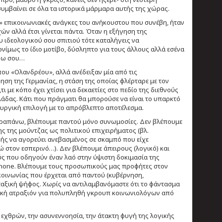
συμβαίνει σε όλα τα ιστορικά μάρμαρα αυτής της χώρας.
» επικοινωνιακές ανάγκες του ανήκουστου που συνέβη, ήταν
 αλλά έτσι γίνεται πάντα. Όταν η εξήγηση της
υ ιδεολογικού σου σπιτιού τότε καταλήγεις να
ίμως το ίδιο μοτίβο, δύσληπτο για τους άλλους αλλά εσένα
ύρω σου…
που «Ολανδρέου», αλλά ανέδειξαν μία από τις
ση της Γερμανίας, η στάση της οποίας φλέρταρε με τον
ε κόπο έχει χτίσει για δεκαετίες στο πεδίο της διεθνούς
άδας. Κάτι που πράγματι θα μπορούσε να είναι το υπαρκτό
υργική επιλογή με το απρόβλεπτο αποτέλεσμα.
 παραπάνω, βλέπουμε παντού μόνο συνωμοσίες. Δεν βλέπουμε
ς της μούντζας ως πολιτικού επιχειρήματος (βλ.
νής να αγορεύει ανεβασμένος σε σκαμπό που είχε
ώ στον εσπερινό…). Δεν βλέπουμε άπειρους (λογικό) και
ς που οδηγούν έναν λαό στην ύψιστη δοκιμασία της
iPhone. Βλέπουμε τους προσωπικούς μας προφήτες στον
 κοινωνίας που έρχεται από παντού (κυβέρνηση,
ταξική ψήφος. Χωρίς να αντιλαμβανόμαστε ότι το φάντασμα
στική ατραξιόν για πολυπληθή γκρουπ κοινωνιολόγων από
εχθρών, την ασυνεννοησία, την άτακτη φυγή της λογικής