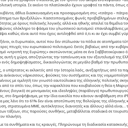
ολιτική ιστορία. Σε εκείνο το πλατύσκαλο έχουν γραφτεί τα πάντα, όπως 
υβέντα, άθλια διασκευασμένη και προσαρμοσμένη στις «τσάτρα – πάτρα
όπημα των Βρυξελλών». Κασετοποιημένες φωνές προβεβλημένων στελεχών
τητας με όρους πολιτικής λογικής αλλά και ηθικής απειλεί τα θεμέλια το
ώνεις ολόκληρο το φάσμα του γλωσσικού αυτισμού: επαναλαμβάνεις μον
λέψει καθώς είναι αυτό που έχεις αντιληφθεί από ό,τι κι αν έχει συμβεί γ
ι ξένοι, οι Ευρωπαίοι, αυτοί που δεν στύλωσαν τα πόδια σε ατοπήματα τύ
ερες πτυχές του ευρωπαϊκού πολιτισμού. Εκτός βεβαίως από την κυβέρνη
μό «ντροπή της Ευρώπης» σκοτώνοντας μέσα σε ένα Σαββατοκύριακο ό,τι μ
ς αυτή η χώρα, αποζητώντας την ταπείνωση και τον εξευτελισμό της Ελλ
ο ενός δημοψηφίσματος, δικαιολογώντας σε μεγάλο βαθμό την πρωθυπο
ς, ο υπέρτατος κι εκλεκτός από την Ιστορία λαός, ανεξαρτήτως από τα
αι ανίκανους νάρκισσους, φούσκες του συστήματος και της νομιμοποίηση
ένους με ομιλητή τον γνωστό εαυτούλιακα της ελληνικής πολιτικής σκη
 από το σπίτι του, όπως την καρεκλίτσα που κουβαλούσε η θεία η Μαριγ
νους (λογικό) σε μονομανίες και ιδεοληψίες (παράλογο) πρωθυπουργού
ς, στο δημοψήφισμα, με την ίδια ευκολία που κάνουν αναβάθμιση στο 
α μας λένε ότι το 61% δεν είναι αποτύπωση της θολούρας της ελληνικής
υση, στρατευμένα ΜΜΕ, αυτόκλητους διανοητές και άλλους) αλλά είναι… 
των τάξεων, στις παρούσες συνθήκες, μεταβάλλεται σταδιακά σε τουρι
τον πλανήτη.
 τα συνθήματα και τις κραυγές. Πληρώνουμε τη διαδικασία κατασκευής 