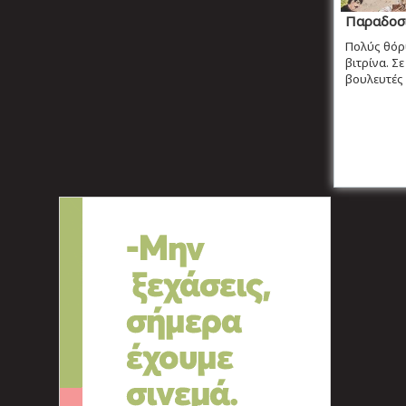
Παραδοσι
Πολύς θόρυ
βιτρίνα. Σ
βουλευτές 