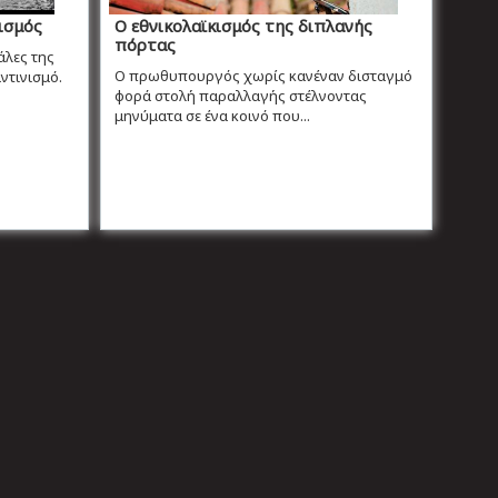
ισμός
Ο εθνικολαϊκισμός της διπλανής
πόρτας
άλες της
Ο πρωθυπουργός χωρίς κανέναν δισταγμό
ντινισμό.
φορά στολή παραλλαγής στέλνοντας
μηνύματα σε ένα κοινό που...