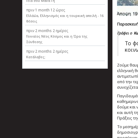
Γεια σου Μάνα Γη
πριν
1 month 12 ώρες
Ελλάδα, Ελληνισµός και η τουρκική απειλή - 16
θέσεις
Παρασκευή,
πριν
2 months 2 ημέρες
Γράφει ο
Κώ
Γενναίος Νέος Κόσμος και η Ώρα της
Το φ
Σύνθεσης
κοιν
πριν
2 months 2 ημέρες
Κατάλαβες;
Ζούμε θαυμ
ελληνική θ
αντιμετωπί
από την τε
συνεχίζετα
Παγιδευμέν
καθημερινό
δούμε και 
και αυτή τ
Πράξεις τη
Το μεσημέρ
δημοσιογρ
προσέρχοντ