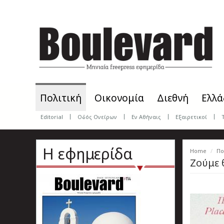
Skip
to
main
content
Πολιτική
Οικονομία
Διεθνή
Ελλά
Editorial
Οδός Ονείρων
Εν Αθήναις
Εξαιρετικοί
Η εφημερίδα
Home
Πο
Ζούμε 