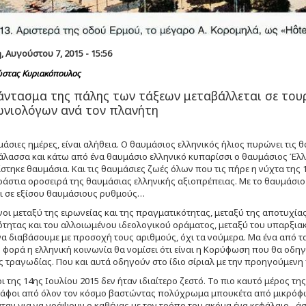
 Αυγούστου 7, 2015 - 15:56
στας Κυριακόπουλος
άντασμα της πάλης των τάξεων μεταβάλλεται σε του
ωνιολόγων ανά τον πλανήτη
άσιες ημέρες, είναι αλήθεια. Ο θαυμάσιος ελληνικός ήλιος πυρώνει τις 
άλασσα και κάτω από ένα θαυμάσιο ελληνικό κυπαρίσσι ο θαυμάσιος Έλλ
στηκε θαυμάσια. Και τις θαυμάσιες ζωές όλων που τις πήρε η νύχτα της 1
ράστια οροσειρά της θαυμάσιας ελληνικής αξιοπρέπειας. Με το θαυμάσιο
ι σε εξίσου θαυμάσιους ρυθμούς…
οι μεταξύ της ειρωνείας και της πραγματικότητας, μεταξύ της αποτυχί
τητας και του αλλοιωμένου ιδεολογικού οράματος, μεταξύ του υπαρξια
να διαβάσουμε με προσοχή τους αριθμούς, όχι τα νούμερα. Μα ένα από τα 
η φορά η ελληνική κοινωνία θα νομίσει ότι είναι η Κορύφωση που θα οδη
ς τραγωδίας. Που και αυτά οδηγούν στο ίδιο σίριαλ με την προηγούμεν
ι της 14ης Ιουλίου 2015 δεν ήταν ιδιαίτερο ζεστό. Το πιο καυτό μέρος τ
άφοι από όλον τον κόσμο βαστώντας πολύχρωμα μπουκέτα από μικρόφω
αν για να γράψουν ο καθένας με τον τρόπο του ακόμα ένα κεφάλαιο –άσπ