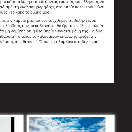
, μια κάποια λύση εκπαιδεύοντας εαυτούς και αλλήλους να
αδιαμάντη «Χαλασοχώρηδες», στο οποίο κατακεραυνώνει
αυτό «το κακό το ριζικό μας».
δε την καρδία μας και δεν εδέχθημεν εισβολήν ξένου
τας λέμβους των, οι κυβερνήται θα έρριπτον έξω τα πλοία
τι μη νομίσης ότι η θεσιθηρία γεννάται μόνη της. Τα δύο
αθαρσία. Το τέρας το καλούμενον επιφανής τρέφει την
ς νόμους απείθειαν…" Όπως αντιλαμβάνεστε, δεν είναι