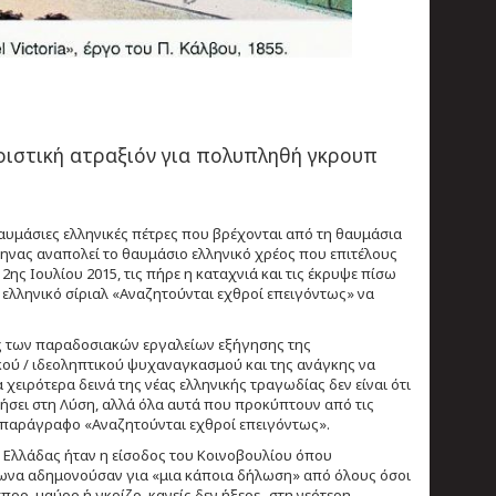
ριστική ατραξιόν για πολυπληθή γκρουπ
θαυμάσιες ελληνικές πέτρες που βρέχονται από τη θαυμάσια
ηνας αναπολεί το θαυμάσιο ελληνικό χρέος που επιτέλους
2ης Ιουλίου 2015, τις πήρε η καταχνιά και τις έκρυψε πίσω
 ελληνικό σίριαλ «Αναζητούνται εχθροί επειγόντως» να
ας των παραδοσιακών εργαλείων εξήγησης της
κού / ιδεοληπτικού ψυχαναγκασμού και της ανάγκης να
χειρότερα δεινά της νέας ελληνικής τραγωδίας δεν είναι ότι
γήσει στη Λύση, αλλά όλα αυτά που προκύπτουν από τις
η παράγραφο «Αναζητούνται εχθροί επειγόντως».
ης Ελλάδας ήταν η είσοδος του Κοινοβουλίου όπου
να αδημονούσαν για «μια κάποια δήλωση» από όλους όσοι
ρο, μαύρο ή γκρίζο, κανείς δεν ήξερε- στη νεότερη