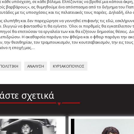
 κάθε υπόσχεση, σε κάθε βόλεμα. Ελπίζοντας να βρεθεί μια κάποια άκρη
ρίς βαρβάρους», ας θυμηθούμε ένα απόσπασμα από το διήγημα του Παπ
ευτάδες με τις υποσχέσεις και τις πελατειακές τους παρέες. Δηλαδή, όλο 
ς ελυπήθη και δεν παρεχώρησε να γεννηθεί επιφανής τις εδώ, εσκλήρυνε 
 Ιλιγγιώ να φαντασθώ τι θα εγίνετο. Όλοι οι πορθμείς θα εγκατέλειπον 
υπηγοί θα επετούσαν τα εργαλεία των και θα εζήτουν δημοσίας θέσεις. Διό
επιδρώσιν. Η ακαθαρσία παράγει τον φθείρα και ο φθειρ παράγει την ακ
, την θεσιθηρίαν, τον τραμπουκισμόν, τον κουτσαβακισμόν, την εις του
μόνο η εποχή μας…
ΠΟΛΙΤΙΚΗ
ΑΝΑΛΥΣΗ
ΚΥΡΙΑΚΟΠΟΥΛΟΣ
άστε σχετικά