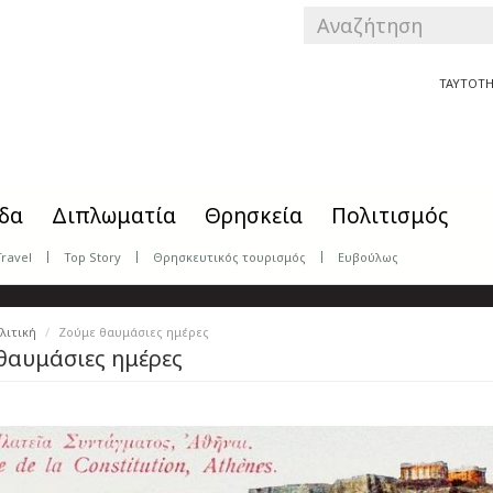
SEARCH
FORM
Αναζήτηση
ΤΑΥΤΟΤΗ
δα
Διπλωματία
Θρησκεία
Πολιτισμός
Travel
Top Story
Θρησκευτικός τουρισμός
Ευβούλως
λιτική
Ζούμε θαυμάσιες ημέρες
θαυμάσιες ημέρες