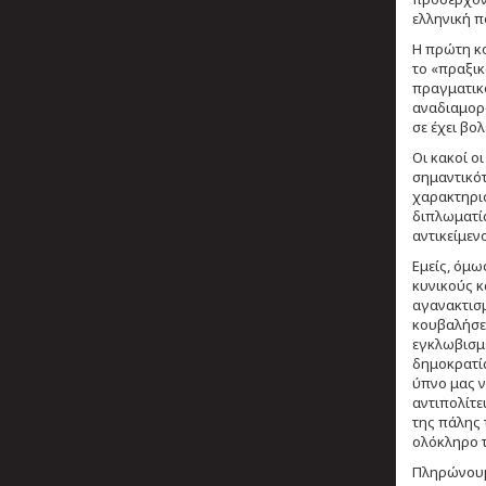
ελληνική π
Η πρώτη κο
το «πραξικ
πραγματικό
αναδιαμορφ
σε έχει βο
Οι κακοί ο
σημαντικότ
χαρακτηρισ
διπλωματία
αντικείμεν
Εμείς, όμω
κυνικούς κ
αγανακτισμ
κουβαλήσει
εγκλωβισμέ
δημοκρατία
ύπνο μας ν
αντιπολίτε
της πάλης 
ολόκληρο 
Πληρώνουμε