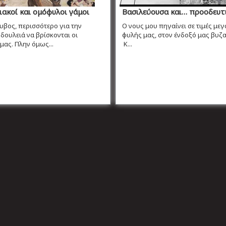
ακοί και ομόφυλοι γάμοι
Βασιλεύουσα και… προοδευτ
βος, περισσότερο για την
Ο νους μου πηγαίνει σε τιμές μεγ
ε δουλειά να βρίσκονται οι
φυλής μας, στον ένδοξό μας βυζα
μας. Πλην όμως...
Κ...