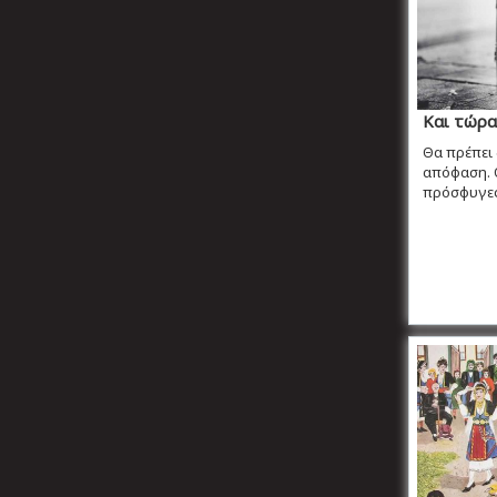
Και τώρα 
Θα πρέπει
απόφαση. Ο
πρόσφυγες 