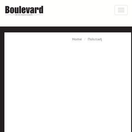
Skip
to
Toggl
main
naviga
content
Home
Πολιτική
Η
εφημερίδα