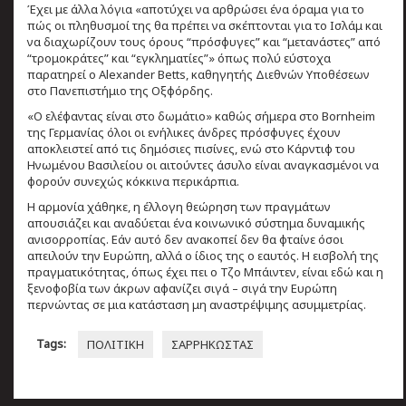
Έχει με άλλα λόγια «αποτύχει να αρθρώσει ένα όραμα για το
πώς οι πληθυσμοί της θα πρέπει να σκέπτονται για το Ισλάμ και
να διαχωρίζουν τους όρους “πρόσφυγες” και “μετανάστες” από
“τρομοκράτες” και “εγκληματίες”» όπως πολύ εύστοχα
παρατηρεί ο Alexander Betts, καθηγητής Διεθνών Υποθέσεων
στο Πανεπιστήμιο της Οξφόρδης.
«Ο ελέφαντας είναι στο δωμάτιο» καθώς σήμερα στο Bornheim
της Γερμανίας όλοι οι ενήλικες άνδρες πρόσφυγες έχουν
αποκλειστεί από τις δημόσιες πισίνες, ενώ στο Κάρντιφ του
Ηνωμένου Βασιλείου οι αιτούντες άσυλο είναι αναγκασμένοι να
φορούν συνεχώς κόκκινα περικάρπια.
Η αρμονία χάθηκε, η έλλογη θεώρηση των πραγμάτων
απουσιάζει και αναδύεται ένα κοινωνικό σύστημα δυναμικής
ανισορροπίας. Εάν αυτό δεν ανακοπεί δεν θα φταίνε όσοι
απειλούν την Ευρώπη, αλλά ο ίδιος της ο εαυτός. Η εισβολή της
πραγματικότητας, όπως έχει πει ο Τζο Μπάιντεν, είναι εδώ και η
ξενοφοβία των άκρων αφανίζει σιγά – σιγά την Ευρώπη
περνώντας σε μια κατάσταση μη αναστρέψιμης ασυμμετρίας.
Tags:
ΠΟΛΙΤΙΚΗ
ΣΑΡΡΗΚΩΣΤΑΣ