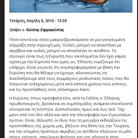
Τετάρτη, Απρίλη 6, 2016 - 13:39
Γράφει ο
Κώστας Σαρρηκώστας
Πόσο κοντά και πόσο μακριά βρισκόμαστε σε μια γενικευμένη
σύρραξη στην περιοχή μας; Ουδείς μπορεί να απαντήσει με
ακρίβεια και ουδείς μπορεί να αποκλείσει το αντίθετο. Το
σίγουρο είναι πως η Ευρώπη που οικοδομείται δεν έχει καμία
σχέση με την Ευρώπη που εμείς ως Έλληνες νομίζουμε ότι
υπάρχει. Είναι γεγονός ότι συμπεριφερόμαστε με βάση την
Ευρώπη που θα θέλαμε να έχουμε, αδυνατώντας να
διεκδικήσουμε από τους συμμάχους ρεαλιστικές λύσεις που θα
λύτρωναν ενδεχομένως μετά από κάποια χρόνια τους κόπους
και τις προσπάθειες ενός ολόκληρου λαού.
Η Ευρώπη, όπως πρόσφατα είπε, από τη Γαλλία, ο Έλληνας
πρωθυπουργός, βρίσκεται σε συμπληγάδες ανάμεσα στα κλειστά
σύνορα και τη λιτότητα. Διαπιστώσεις όμως και έως εκεί. Όχι
μόνο από τον ίδιο αλλά και από την πλειοψηφία των Ευρωπαίων
ηγετών. Είναι, άλλωστε, οι ίδιοι που τη μια μέρα εκθειάζουν τις
προσπάθειες της χώρας μας, βάζουν στη θέση της την Τουρκία,
και την επομένη πράττουν ακριβώς το αντίθετο. Κλείνουν το μάτι
στους γείτονες, σηκώνουν φράχτες και μας οδηγούν στον