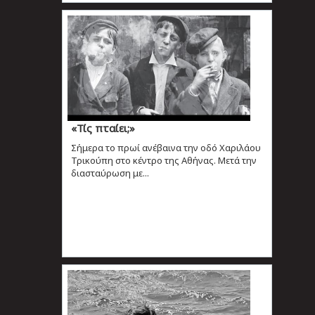
«Τίς πταίει;»
Σήμερα το πρωί ανέβαινα την οδό Χαριλάου
Τρικούπη στο κέντρο της Αθήνας. Μετά την
διασταύρωση με...