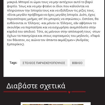
μακριά. Μπορεί οι ώμοι τους να μην αντέχουν αυτό το βαρύ
φορτίο. Ίσως και να μην φταίνε οι ίδιοι που καλούνται να
πληρώσουν την Ιστορία τους και να εξελίξουν τις ρίζες τους.
«Είναι μεγάλο πρόβλημα να έχεις μεγάλη Ιστορία. Διότι, έχεις
περισσότερες μνήμες απ’ ότι μπορείς να σηκώσεις». Ωστόσο, θα
ευθύνονται οι Έλληνες -και μόνον οι Έλληνες, εάν αφήσουν το
σκουλήκι να περπατήσει και να εισχωρήσει ανεμπόδιστο στην
καρδιά του απιδιού. Τότε, ας μείνουν στην απόσυρσή τους -στων
όχλων τα πανηγύρια και στους εορτασμούς του μηδενός. «Παρά
τον θάνατον, εις αιώνα τον άπαντα ακμάζομεν» (Ανδρέας
Εμπειρίκος).
Tags:
ΣΤΕΛΙΟΣ ΠΑΡΑΣΚΕΥΟΠΟΥΛΟΣ
ΒΙΒΛΙΟ
Διαβάστε σχετικά