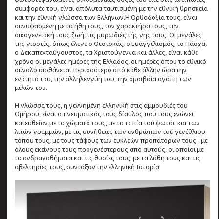
συμφορές του, είναι απόλυτα ταυτισμένη με την εθνική θρησκεία
και την εθνική γλώσσα των Ελλήνων.Η Ορθοδοξία τους, είναι
συνυφασμένη με τα ήθη τους, τον χαρακτήρα τους, την
οικογενειακή τους ζωή, τις μυρωδιές τής γης τους. Οι μεγάλες
της γιορτές, όπως έλεγε ο Θεοτοκάς, ο Ευαγγελισμός, το Πάσχα,
ο Δεκαπενταύγουστος, τα Χριστούγεννα και άλλες, είναι κάθε
χρόνο οι μεγάλες ημέρες της Ελλάδος, οι ημέρες όπου το εθνικό
σύνολο αισθάνεται περισσότερο από κάθε άλλην ώρα την
ενότητά του, την αλληλεγγύη του, την αμοιβαία αγάπη των
μελών του.
Η γλώσσα τους, η γεννημένη ελληνική στις αμμουδιές του
Ομήρου, είναι ο πνευματικός τους δίαυλος που τους ενώνει
κατευθείαν με τα χώματά τους, με τα τοπία τού φωτός και των
λιτών γραμμών, με τις συνήθειες των ανθρώπων τού γενέθλιου
τόπου τους, με τους τάφους των ευκλεών προπατόρων τους –με
όλους εκείνους τους προγενέστερους από αυτούς, οι οποίοι με
τα ανδραγαθήματα και τις θυσίες τους, με τα λάθη τους και τις
αβελτηρίες τους, συντάξαν την ελληνική Ιστορία.