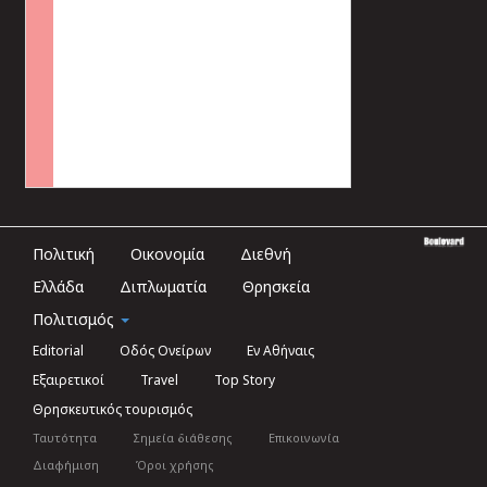
Πολιτική
Οικονομία
Διεθνή
Ελλάδα
Διπλωματία
Θρησκεία
Πολιτισμός
Editorial
Οδός Ονείρων
Εν Αθήναις
Εξαιρετικοί
Travel
Top Story
Θρησκευτικός τουρισμός
Ταυτότητα
Σημεία διάθεσης
Επικοινωνία
Διαφήμιση
Όροι χρήσης