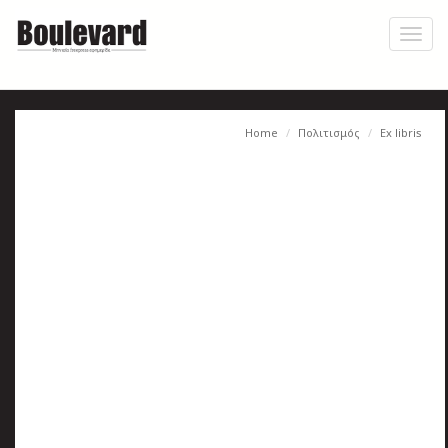
Skip
to
Toggl
main
naviga
content
Home
Πολιτισμός
Ex libris
Η
εφημερίδα