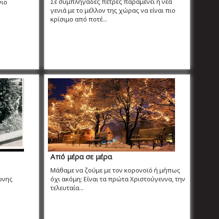
Σε συμπληγάδες πέτρες παραμένει η νέα
γιο
γενιά με το μέλλον της χώρας να είναι πιο
κρίσιμο από ποτέ...
Από μέρα σε μέρα
Μάθαμε να ζούμε με τον κορονοϊό ή μήπως
τώνης
όχι ακόμη; Είναι τα πρώτα Χριστούγεννα, την
τελευταία...