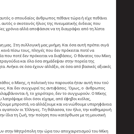
ν αυτός ο σπουδαίος άνθρωπος πέθανε τώρα ή είχε πεθάνει
ι αυτός ο σκοτεινός ήλιος της πνευματικής ένδειας που
ες χρόνια αλλά αποφάσισε να τη διαγράψει από τη λίστα
μη μας. Στη συλλογική μας μνήμη. Και όσα αυτή πρέπει σιγά
 κενά πίσω τους, πληγές που δεν πρόκειται ποτέ να
ία που ποτέ δεν πρόκειται να διαβάσεις. Ο θάνατος του Μίκη
 τραγούδια και όλα όσα σημάδεψαν στην πορεία της
τα. Ανήκει σε όσα έχουν αλλάξει, σε όσα από βασικές αξιακές
άθος ο Μίκης, η πολιτική του παρουσία ήταν αυτή που τού
λους. Και δεν συγχωρεί τις αντιφάσεις. Όμως, ο άνθρωπος
ντιλαμβάνονται ή, το χειρότερο, δεν το συγχωρούν. Ο Μίκης
λατρέψαμε όλοι όσοι είχαμε, από έφηβοι κιόλας,
τάζουμε μπροστά, να αλλάζουμε και να νιώθουμε υπερηφάνεια
 τι αγαπούν οι Έλληνες. Τη θάλασσα, τον ήλιο, την καθημερινή
 την ίδια τη ζωή, την ποίηση που κατόρθωσε με τη μουσική
.
ρουν στην Μητρόπολη την ώρα του αποχαιρετισμού του Μίκη