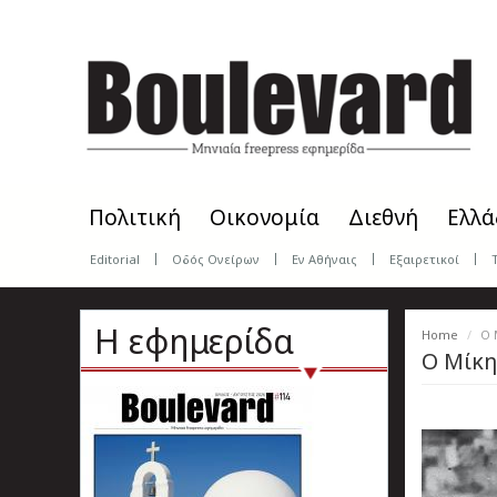
Skip
to
main
content
Πολιτική
Οικονομία
Διεθνή
Ελλά
Editorial
Οδός Ονείρων
Εν Αθήναις
Εξαιρετικοί
Η εφημερίδα
Home
Ο 
Ο Μίκη