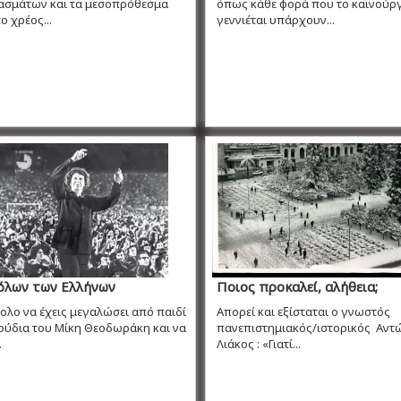
ασμάτων και τα μεσοπρόθεσμα
όπως κάθε φορά που το καινούρ
ο χρέος...
γεννιέται υπάρχουν...
όλων των Ελλήνων
Ποιος προκαλεί, αλήθεια;
λο να έχεις μεγαλώσει από παιδί
Απορεί και εξίσταται ο γνωστός
ούδια του Μίκη Θεοδωράκη και να
πανεπιστημιακός/ιστορικός Αν
.
Λιάκος : «Γιατί...