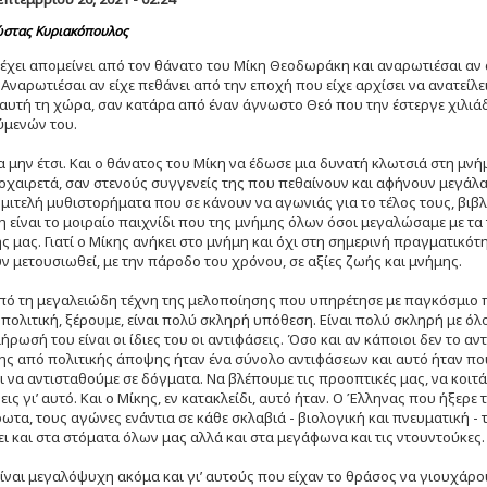
στας Κυριακόπουλος
ι έχει απομείνει από τον θάνατο του Μίκη Θεοδωράκη και αναρωτιέσαι α
 Αναρωτιέσαι αν είχε πεθάνει από την εποχή που είχε αρχίσει να ανατείλε
αυτή τη χώρα, σαν κατάρα από έναν άγνωστο Θεό που την έστεργε χιλιάδ
ύμενών του.
α μην έτσι. Και ο θάνατος του Μίκη να έδωσε μια δυνατή κλωτσιά στη μνή
οχαιρετά, σαν στενούς συγγενείς της που πεθαίνουν και αφήνουν μεγάλα
ημιτελή μυθιστορήματα που σε κάνουν να αγωνιάς για το τέλος τους, βιβλ
είναι το μοιραίο παιχνίδι που της μνήμης όλων όσοι μεγαλώσαμε με τα
ς μας. Γιατί ο Μίκης ανήκει στο μνήμη και όχι στη σημερινή πραγματικότη
ν μετουσιωθεί, με την πάροδο του χρόνου, σε αξίες ζωής και μνήμης.
πό τη μεγαλειώδη τέχνη της μελοποίησης που υπηρέτησε με παγκόσμιο π
Η πολιτική, ξέρουμε, είναι πολύ σκληρή υπόθεση. Είναι πολύ σκληρή με ό
ήρωσή του είναι οι ίδιες του οι αντιφάσεις. Όσο και αν κάποιοι δεν το α
 από πολιτικής άποψης ήταν ένα σύνολο αντιφάσεων και αυτό ήταν που 
 να αντισταθούμε σε δόγματα. Να βλέπουμε τις προοπτικές μας, να κοι
εις γι’ αυτό. Και ο Μίκης, εν κατακλείδι, αυτό ήταν. Ο Έλληνας που ήξερε
ρωτα, τους αγώνες ενάντια σε κάθε σκλαβιά - βιολογική και πνευματική -
ει και στα στόματα όλων μας αλλά και στα μεγάφωνα και τις ντουντούκες
είναι μεγαλόψυχη ακόμα και γι’ αυτούς που είχαν το θράσος να γιουχά