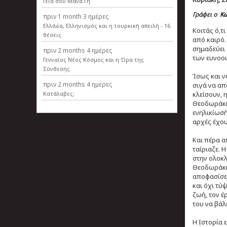
Γεια σου Μάνα Γη
Γράφει ο
Κώ
πριν
1 month 3 ημέρες
Ελλάδα, Ελληνισµός και η τουρκική απειλή - 16
Κοιτάς ό,τ
θέσεις
από καιρό.
σημαδεύει 
πριν
2 months 4 ημέρες
των ευνοο
Γενναίος Νέος Κόσμος και η Ώρα της
Σύνθεσης
Ίσως και ν
πριν
2 months 4 ημέρες
σιγά να απ
κλείσουν, 
Κατάλαβες;
Θεοδωράκη 
ενηλικίωσή
αρχές έχου
Και πέρα α
ταίριαζε. 
στην ολοκλ
Θεοδωράκης
αποφασίσει
και όχι τύψ
ζωή, τον έ
του να βάλ
Η Ιστορία 