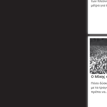
των πλεον
μέτρα για τ
Ο Μίκης 
Πόσο δύσκο
με τα τραγ
πρέπει να..