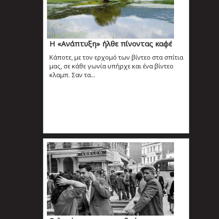
Η «Ανάπτυξη» ήλθε πίνοντας καφέ
Κάποτε, με τον ερχομό των βίντεο στα σπίτια
μας, σε κάθε γωνία υπήρχε και ένα βίντεο
κλαμπ. Σαν τα...