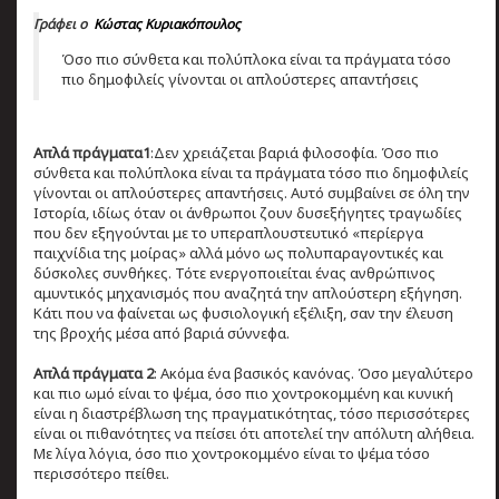
Γράφει ο
Κώστας Κυριακόπουλος
Όσο πιο σύνθετα και πολύπλοκα είναι τα πράγματα τόσο
πιο δημοφιλείς γίνονται οι απλούστερες απαντήσεις
Απλά πράγματα1
:Δεν χρειάζεται βαριά φιλοσοφία. Όσο πιο
σύνθετα και πολύπλοκα είναι τα πράγματα τόσο πιο δημοφιλείς
γίνονται οι απλούστερες απαντήσεις. Αυτό συμβαίνει σε όλη την
Ιστορία, ιδίως όταν οι άνθρωποι ζουν δυσεξήγητες τραγωδίες
που δεν εξηγούνται με το υπεραπλουστευτικό «περίεργα
παιχνίδια της μοίρας» αλλά μόνο ως πολυπαραγοντικές και
δύσκολες συνθήκες. Τότε ενεργοποιείται ένας ανθρώπινος
αμυντικός μηχανισμός που αναζητά την απλούστερη εξήγηση.
Κάτι που να φαίνεται ως φυσιολογική εξέλιξη, σαν την έλευση
της βροχής μέσα από βαριά σύννεφα.
Απλά πράγματα 2
: Ακόμα ένα βασικός κανόνας. Όσο μεγαλύτερο
και πιο ωμό είναι το ψέμα, όσο πιο χοντροκομμένη και κυνική
είναι η διαστρέβλωση της πραγματικότητας, τόσο περισσότερες
είναι οι πιθανότητες να πείσει ότι αποτελεί την απόλυτη αλήθεια.
Με λίγα λόγια, όσο πιο χοντροκομμένο είναι το ψέμα τόσο
περισσότερο πείθει.