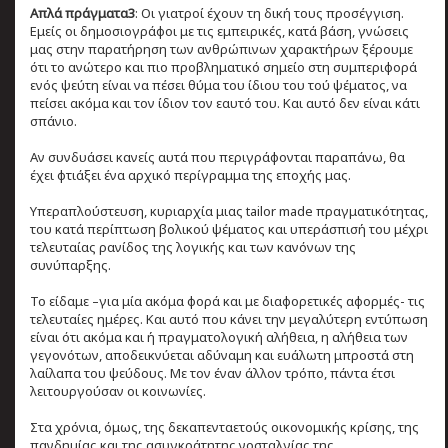
Απλά πράγματα3
: Οι γιατροί έχουν τη δική τους προσέγγιση.
Εμείς οι δημοσιογράφοι με τις εμπειρικές, κατά βάση, γνώσεις
μας στην παρατήρηση των ανθρώπινων χαρακτήρων ξέρουμε
ότι το ανώτερο και πιο προβληματικό σημείο στη συμπεριφορά
ενός ψεύτη είναι να πέσει θύμα του ίδιου του τού ψέματος, να
πείσει ακόμα και τον ίδιον τον εαυτό του. Και αυτό δεν είναι κάτι
σπάνιο.
Αν συνδυάσει κανείς αυτά που περιγράφονται παραπάνω, θα
έχει φτιάξει ένα αρχικό περίγραμμα της εποχής μας.
Υπεραπλούστευση, κυριαρχία μιας tailor made πραγματικότητας,
του κατά περίπτωση βολικού ψέματος και υπεράσπισή του μέχρι
τελευταίας ρανίδος της λογικής και των κανόνων της
συνύπαρξης.
Το είδαμε –για μία ακόμα φορά και με διαφορετικές αφορμές- τις
τελευταίες ημέρες. Και αυτό που κάνει την μεγαλύτερη εντύπωση
είναι ότι ακόμα και ή πραγματολογική αλήθεια, η αλήθεια των
γεγονότων, αποδεικνύεται αδύναμη και ευάλωτη μπροστά στη
λαίλαπα του ψεύδους. Με τον έναν άλλον τρόπο, πάντα έτσι
λειτουργούσαν οι κοινωνίες.
Στα χρόνια, όμως, της δεκαπενταετούς οικονομικής κρίσης, της
πανδημίας και της ασυγκράτητης νοσταλγίας της