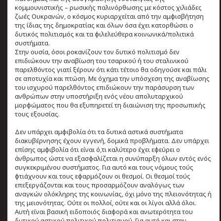
κομμουνιστικής – ρωσικής παλινόρθωσης με κόστος χιλιάδες
ζωές Ουκρανών, ο κόσμος κυριαρχείται από την αμφισβήτηση
της ίδιας της δημοκρατίας και όλων όσα έχει κατορθώσει ο
δυτικός πολιτισμός και τα φιλελεύθερα κοινωνικά/πολιτικά
συστήματα.
Στην ουσία, όσοι ροκανίζουν τον δυτικό πολιτισμό δεν
επιδιώκουν την αναβίωση του τσαρικού ή του σταλινικού
παρελθόντος γιατί ξέρουν ότι κάτι τέτοιο θα οδηγούσε και πάλι
σε αποτυχία και πτώση. Με όχημα την υπόσχεση της αναβίωσης
του ισχυρού παρελθόντος επιδιώκουν την παράσυρση των
ανθρώπων στην υποστήριξη ενός νέου απολυταρχικού
μορφώματος που θα εξυπηρετεί τη διαιώνιση της προσωπικής
τους εξουσίας.
Δεν υπάρχει αμφιβολία ότι τα δυτικά αστικά συστήματα
διακυβέρνησης έχουν εγγενή, δομικά προβλήματα. Δεν υπάρχει
επίσης αμφιβολία ότι είναι ό,τι καλύτερο έχει εφεύρει ο
άνθρωπος ώστε να εξασφαλίζεται η συνύπαρξη όλων εντός ενός
συγκεκριμένου συστήματος. Για αυτό και τους νόμους τούς
φτιάχνουν και τους εφαρμόζουν οι θεσμοί. Οι θεσμοί τούς
επεξεργάζονται και τους προσαρμόζουν αναλόγως των
αναγκών ολόκληρης της κοινωνίας, όχι μόνο της πλειονότητας ή
της μειονότητας. Ούτε οι πολλοί, ούτε και οι λίγοι αλλά όλοι.
Αυτή είναι βασική ειδοποιός διαφορά και ανωτερότητα του
δυτικού αστικού πολιτικού πολιτισμού. Για αυτό και στην