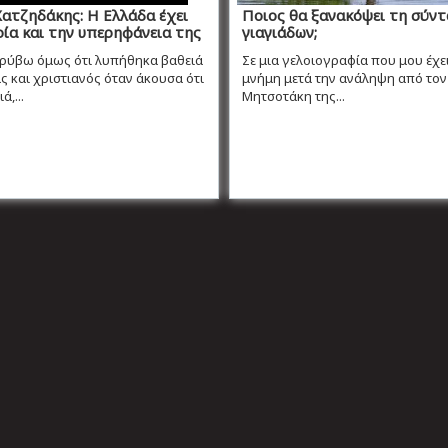
ατζηδάκης: Η Ελλάδα έχει
Ποιος θα ξανακόψει τη σύντ
ρία και την υπερηφάνεια της
γιαγιάδων;
κρύβω όμως ότι λυπήθηκα βαθειά
Σε μια γελοιογραφία που μου έχει
 και χριστιανός όταν άκουσα ότι
μνήμη μετά την ανάληψη από τον
ά,...
Μητσοτάκη της...