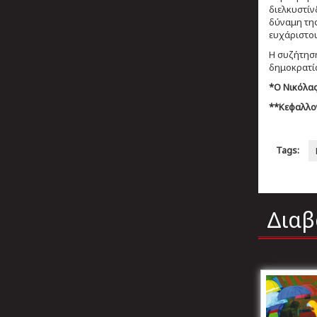
διελκυστίν
δύναμη της
ευχάριστου
Η συζήτηση
δημοκρατία
*Ο Νικόλα
**Kεφαλλον
Tags:
Διαβ