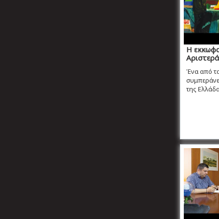
Η εκκωφα
Αριστερά
Ένα από τ
συμπεράνει
της Ελλάδας