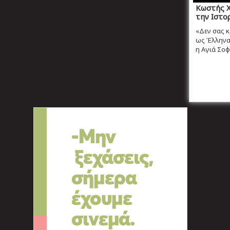
Κωστής Χ
την Ιστο
«Δεν σας 
ως Έλληνας
η Αγιά Σοφι