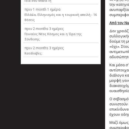
Γεια σου Μάνα Γη
την κατηγο
πριν
1 month 1 ημέρα
ανυπαρξίας
συμπεριφο
Ελλάδα, Ελληνισµός και η τουρκική απειλή - 16
θέσεις
Από τον Ν
πριν
2 months 3 ημέρες
Δεν χρειάζ
Γενναίος Νέος Κόσμος και η Ώρα της
συλλογικής
Σύνθεσης
δούμε τη μ
«όχι». Στου
πριν
2 months 3 ημέρες
αντιμετωπί
Κατάλαβες;
αδυσώπητο
Και μέσα σ
αντίστοιχα
διάλογο κα
μορφή γενο
διακατεχόμ
ευαισθησίε
Ο σεβασμός
συνιστούν 
επικίνδυνε
έχουν οδηγ
Μαζί όμως 
συμπεριφορ