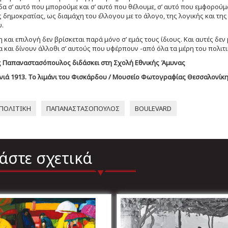
δα σ’ αυτό που μπορούμε και σ’ αυτό που θέλουμε, σ’ αυτό που εμφορούμασ
 δημοκρατίας, ως διαμάχη του έλλογου με το άλογο, της λογικής και της
.
 και επιλογή δεν βρίσκεται παρά μόνο σ’ εμάς τους ίδιους. Και αυτές δε
 και δίνουν άλλοθι σ’ αυτούς που υφέρπουν -από όλα τα μέρη του πολιτι
ς Παπαναστασόπουλος διδάσκει στη Σχολή Εθνικής Άμυνας
ιά 1913. Το λιμάνι του Φισκάρδου / Μουσείο Φωτογραφίας Θεσσαλονίκη
ΠΟΛΙΤΙΚΗ
ΠΑΠΑΝΑΣΤΑΣΟΠΟΥΛΟΣ
BOULEVARD
άστε σχετικά