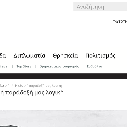
SEARCH
FORM
Αναζήτηση
ΤΑΥΤΟΤΗ
δα
Διπλωματία
Θρησκεία
Πολιτισμός
Travel
Top Story
Θρησκευτικός τουρισμός
Ευβούλως
λιτική
Η εθνική παράδοξή μας λογική
κή παράδοξή μας λογική