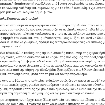
ρηματική διαπίστωση ή για άλλους απόφανση. Αναφανδόν το μεγαλύτερο
 κοινωνικής γαλήνης και συμφωνίας για τα εθνικά ουσιώδη. Έχω υποστη
ράς μας ως «συλλογικό ορμέμφυτο».
ικόλα Παπαναστασόπουλο*
εται να σταθούμε σε συγκεκριμένα -στο απώτερο παρελθόν- ιστορικά συ
 μας συμπεριφοράς που μας διαχωρίζει σε αντίπαλα στρατόπεδα. Μπορούμ
νημονιακή μας πολιτική κουλτούρα, η οποία αντανακλά τον μνημονιακό μα
ς τιμητές του «ναι» και στους κήνσορες του «όχι». Εξ ου και αντί να δούμ
σουμε με εθνικό γνώμονα, ζήσαμε τις εκατέρωθεν κορώνες και απειλές γ
 πραγματισμό.
’ ένα τέτοιο κλίμα κατίσχυσης της ευρωπαϊκής παραμονής της χώρας ήρ
 γεγονότα, καταδεικνύοντας ότι το καζάνι της εθνικής μας παραδοξότητας 
ι την αντίθετη άποψη και ειδικά τον σεβασμό στον νόμο και κυρίως σε αν
κτονίας. Και αυτό είναι μια από τις αντανακλάσεις μας, ως κοινωνία, ότι
ενοι είτε από την οίηση της ιδεοληψίας ξεστομίζουν ό,τι θέλουν είτε επ
ς και απογοητεύσεις, μέσα από τη βία και τον προπηλακισμό.
 στις αποφάσεις της πολιτείας, ειδικά αν αυτές έχουν πάρει τη μορφή 
καταστατικές αρχές για ένα ευνομούμενο και εύτακτο κοινωνικό σύνολο
ς. Θα μπορούσε κάποιος όχι μόνο φαινομενολογικά να ψέξει και όχι άδ
ήσει στη σημερινή συλλογική μας και όχι μόνο οικονομική ένδεια.
με το κράτος ενυπάρχει και η ίδια η πολιτεία που συναπαρτίζεται από όλ
ά μας. Και η συνύφανσή της με τη δημοκρατία αποτελεί τη «λυδία λίθο» 