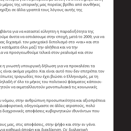
 μέρος της ιστορικής μας πορείας βρίθει από συνθήκες
ρίξει σε άλλα γραπτά τους λόγους αυτής της
μβάντα για να καταστεί εύληπτη η παραδοξότητα της
ε άνετα να εστιάσουμε στην εποχή, μετά το 2009, για να
ς διχασμό. τον μανιχαϊκό διπολισμό στο «ναι» και στο
ε κατάματα όλοι μαζί την αλήθεια και να την
ια να προσγειωθούμε τελικά στον ρεαλισμό και στον
θε η γνωστή υπουργική δήλωση για να προκαλέσει τα
είναι ακόμα γεμάτο. Και είναι αυτό που δεν επιτρέπει τον
είπωτες τραγωδίες που έχει βιώσει ο Ελληνισμός, με τη
 δηλαδή σ’ όλο το μήκος του πολιτικού φάσματος κάποιοι-
ιζητούν να εκμεταλλευτούν μονοπωλιακά τις κοινωνικές
του νόμου, στην ανθρώπινη προσωπικότητα και αξιοπρέπεια
. Διαφορετικά, οδηγούμαστε σε άλλες ατραπούς, πολύ
ικα διαχρονικές αποφάσεις κυβερνητικών ιθυνόντων που
ους μας, στις αποφάσεις, στην ψήφο και στην εν γένει
για καθεμιά άποψη και διεκδίκηση. Ως διαλεκτική