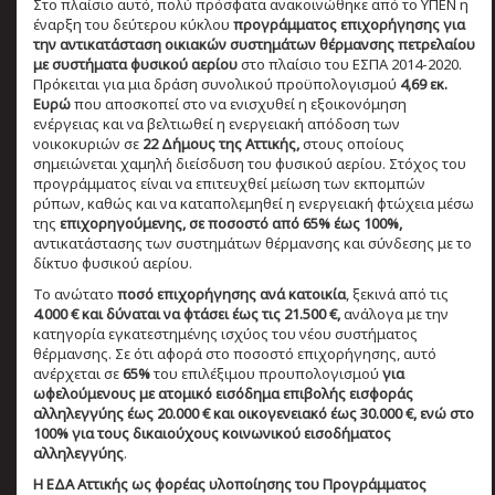
Στο πλαίσιο αυτό, πολύ πρόσφατα ανακοινώθηκε από το ΥΠΕΝ η
έναρξη του δεύτερου κύκλου
προγράμματος επιχορήγησης για
την αντικατάσταση οικιακών συστημάτων θέρμανσης πετρελαίου
με συστήματα φυσικού αερίου
στο πλαίσιο του ΕΣΠΑ 2014-2020.
Πρόκειται για μια δράση συνολικού προϋπολογισμού
4,69 εκ.
Ευρώ
που αποσκοπεί στο να ενισχυθεί η εξοικονόμηση
ενέργειας και να βελτιωθεί η ενεργειακή απόδοση των
νοικοκυριών σε
22 Δήμους της Αττικής,
στους οποίους
σημειώνεται χαμηλή διείσδυση του φυσικού αερίου. Στόχος του
προγράμματος είναι να επιτευχθεί μείωση των εκπομπών
ρύπων, καθώς και να καταπολεμηθεί η ενεργειακή φτώχεια μέσω
της
επιχορηγούμενης, σε ποσοστό από 65% έως 100%,
αντικατάστασης των συστημάτων θέρμανσης και σύνδεσης με το
δίκτυο φυσικού αερίου.
Το ανώτατο
ποσό επιχορήγησης ανά κατοικία
, ξεκινά από τις
4.000 € και δύναται να φτάσει έως τις 21.500 €,
ανάλογα με την
κατηγορία εγκατεστημένης ισχύος του νέου συστήματος
θέρμανσης. Σε ότι αφορά στο ποσοστό επιχορήγησης, αυτό
ανέρχεται σε
65%
του επιλέξιμου προυπολογισμού
για
ωφελούμενους με ατομικό εισόδημα επιβολής εισφοράς
αλληλεγγύης έως 20.000 €
και οικογενειακό έως 30.000 €, ενώ στο
100% για τους δικαιούχους κοινωνικού εισοδήματος
αλληλεγγύης
.
Η ΕΔΑ Αττικής ως φορέας υλοποίησης του Προγράμματος