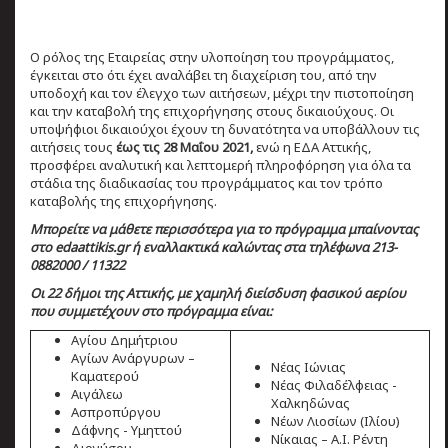
Ο ρόλος της Εταιρείας στην υλοποίηση του προγράμματος,
έγκειται στο ότι έχει αναλάβει τη διαχείριση του, από την
υποδοχή και τον έλεγχο των αιτήσεων, μέχρι την πιστοποίηση
και την καταβολή της επιχορήγησης στους δικαιούχους. Οι
υποψήφιοι δικαιούχοι έχουν τη δυνατότητα να υποβάλλουν τις
αιτήσεις τους
έως τις 28 Μαΐου 2021,
ενώ η ΕΔΑ Αττικής,
προσφέρει αναλυτική και λεπτομερή πληροφόρηση για όλα τα
στάδια της διαδικασίας του προγράμματος και τον τρόπο
καταβολής της επιχορήγησης.
Μπορείτε να μάθετε περισσότερα για το πρόγραμμα μπαίνοντας
στο
edaattikis
.
gr
ή εναλλακτικά καλώντας στα τηλέφωνα
213-
0882000 / 11322
Οι 22 δήμοι της Αττικής, με χαμηλή διείσδυση φασικού αερίου
που συμμετέχουν στο πρόγραμμα είναι:
Αγίου Δημήτριου
Αγίων Ανάργυρων –
Νέας Ιώνιας
Καματερού
Νέας Φιλαδέλφειας -
Αιγάλεω
Χαλκηδώνας
Ασπροπύργου
Νέων Λιοσίων (Ιλίου)
Δάφνης - Υμηττού
Νίκαιας – Α.Ι. Ρέντη