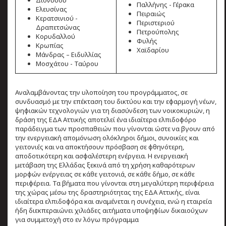
Διονύσου
Παλλήνης - Γέρακα
Ελευσίνας
Πειραιώς
Κερατσινιού -
Περιστεριού
Δραπετσώνας
Πετρούπολης
Κορυδαλλού
Φυλής
Κρωπίας
Χαϊδαρίου
Μάνδρας – Ειδυλλίας
Μοσχάτου - Ταύρου
Αναλαμβάνοντας την υλοποίηση του προγράμματος, σε
συνδυασμό με την επέκταση του δικτύου και την εφαρμογή νέων,
ψηφιακών τεχνολογιών για τη διασύνδεση των νοικοκυριών, η
δράση της ΕΔΑ Αττικής αποτελεί ένα ιδιαίτερα ελπιδοφόρο
παράδειγμα των προσπαθειών που γίνονται ώστε να βγουν από
την ενεργειακή απομόνωση ολόκληροι δήμοι, συνοικίες και
γειτονιές και να αποκτήσουν πρόσβαση σε φθηνότερη,
αποδοτικότερη και ασφαλέστερη ενέργεια. Η ενεργειακή
μετάβαση της Ελλάδας ξεκινά από τη χρήση καθαρότερων
μορφών ενέργειας σε κάθε γειτονιά, σε κάθε δήμο, σε κάθε
περιφέρεια. Τα βήματα που γίνονται στη μεγαλύτερη περιφέρεια
της χώρας μέσω της δραστηριότητας της ΕΔΑ Αττικής, είναι
ιδιαίτερα ελπιδοφόρα και αναμένεται η συνέχεια, ενώ η εταιρεία
ήδη διεκπεραιώνει χιλιάδες αιτήματα υποψηφίων δικαιούχων
για συμμετοχή στο εν λόγω πρόγραμμα