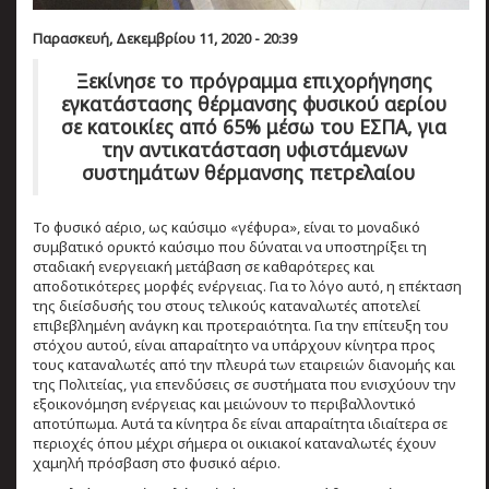
Παρασκευή, Δεκεμβρίου 11, 2020 - 20:39
Ξεκίνησε το πρόγραμμα επιχορήγησης
εγκατάστασης θέρμανσης φυσικού αερίου
σε κατοικίες από 65% μέσω του ΕΣΠΑ, για
την αντικατάσταση υφιστάμενων
συστημάτων θέρμανσης πετρελαίου
Το φυσικό αέριο, ως καύσιμο «γέφυρα», είναι το μοναδικό
συμβατικό ορυκτό καύσιμο που δύναται να υποστηρίξει τη
σταδιακή ενεργειακή μετάβαση σε καθαρότερες και
αποδοτικότερες μορφές ενέργειας. Για το λόγο αυτό, η επέκταση
της διείσδυσής του στους τελικούς καταναλωτές αποτελεί
επιβεβλημένη ανάγκη και προτεραιότητα. Για την επίτευξη του
στόχου αυτού, είναι απαραίτητο να υπάρχουν κίνητρα προς
τους καταναλωτές από την πλευρά των εταιρειών διανομής και
της Πολιτείας, για επενδύσεις σε συστήματα που ενισχύουν την
εξοικονόμηση ενέργειας και μειώνουν το περιβαλλοντικό
αποτύπωμα. Αυτά τα κίνητρα δε είναι απαραίτητα ιδιαίτερα σε
περιοχές όπου μέχρι σήμερα οι οικιακοί καταναλωτές έχουν
χαμηλή πρόσβαση στο φυσικό αέριο.