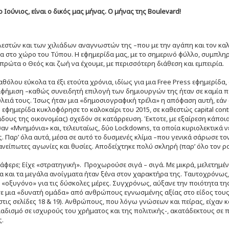
 Ιούνιος, είναι ο δικός μας μήνας. Ο μήνας της Boulevard!
εστών και των χιλιάδων αναγνωστών της –που με την αγάπη και τον καλ
 στο χώρο του Τύπου. Η εφημερίδα μας, με το σημερινό φύλλο, συμπληρώ
, πρώτα ο Θεός και ζωή να έχουμε, με περισσότερη διάθεση και εμπειρία.
αθόλου εύκολα τα έξι ετούτα χρόνια, ιδίως για μια Free Press εφημερίδα,
αφήμιση –καθώς συνειδητή επιλογή των δημιουργών της ήταν σε καμία πε
υλειά τους. Ίσως ήταν μια «δημοσιογραφική τρέλα» η απόφαση αυτή, εάν 
 εφημερίδα κυκλοφόρησε το καλοκαίρι του 2015, σε καθεστώς capital cont
δους της οικονομίας) σχεδόν σε κατάρρευση. Έκτοτε, με εξαίρεση κάποι
ν «Μνημόνια» και, τελευταίως, δύο Lockdowns, τα οποία κυριολεκτικά 
. Παρ’ όλα αυτά, μέσα σε αυτό το δυσμενές κλίμα –που γενικά σάρωσε το
ανείπωτες αγωνίες και θυσίες. Αποδείχτηκε πολύ σκληρή (παρ’ όλο τον ρο
άφερε; Είχε «στρατηγική». Προχωρούσε σιγά – σιγά. Με μικρά, μελετημέν
α και τα μεγάλα ανοίγματα ήταν ξένα στον χαρακτήρα της. Ταυτοχρόνως,
«οξυγόνο» για τις δύσκολες μέρες. Συγχρόνως, αύξανε την ποιότητα της
ε μια «δυνατή ομάδα» από ανθρώπους εγνωσμένης αξίας στο είδος του
στις σελίδες 18 & 19). Ανθρώπους, που λόγω γνώσεων και πείρας, είχαν 
αδισμό σε ισχυρούς του χρήματος και της πολιτικής-, ακατάδεκτους σε π
ς.