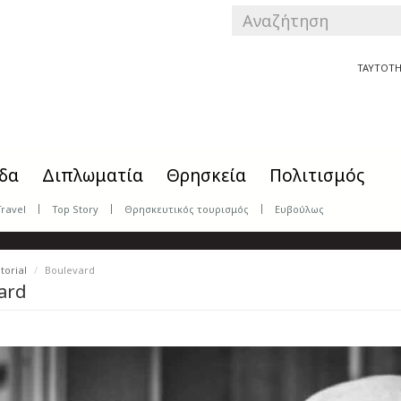
SEARCH
FORM
Αναζήτηση
ΤΑΥΤΟΤΗ
δα
Διπλωματία
Θρησκεία
Πολιτισμός
Travel
Top Story
Θρησκευτικός τουρισμός
Ευβούλως
torial
Boulevard
ard