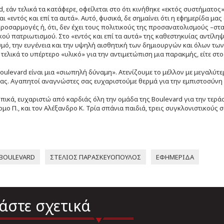
d, εάν τελικά τα κατάφερε, οφείλεται στο ότι κινήθηκε «εκτός συστήματος»
αι «εντός και επί τα αυτά». Αυτό, φυσικά, δε σημαίνει ότι η εφημερίδα μ
ροσαρμογές ή, ότι, δεν έχει τους πολιτικούς της προσανατολισμούς –στ
ού πατριωτισμού. Στο «εντός και επί τα αυτά» της καθεστηκυίας αντίληψη
σμό, την ευγένεια και την υψηλή αισθητική των δημιουργών και όλων των
τελικά το υπέρτερο «υλικό» για την αντιμετώπιση μια παρακμής, είτε στ
oulevard είναι μια «σιωπηλή δύναμη». Ατενίζουμε το μέλλον με μεγαλύτ
ς. Αγαπητοί αναγνώστες σας ευχαριστούμε θερμά για την εμπιστοσύνη 
ωπικά, ευχαριστώ από καρδιάς όλη την ομάδα της Boulevard για την τερά
μο Π., και τον Αλέξανδρο Κ. Τρία σπάνια παιδιά, τρεις συγκλονιστικούς
BOULEVARD
ΣΤΕΛΙΟΣ ΠΑΡΑΣΚΕΥΟΠΟΥΛΟΣ
ΕΦΗΜΕΡΙΔΑ
άστε σχετικά