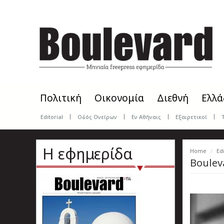
Skip
to
main
content
Πολιτική
Οικονομία
Διεθνή
Ελλά
Editorial
Οδός Ονείρων
Εν Αθήναις
Εξαιρετικοί
Η εφημερίδα
Home
Edi
Boulev