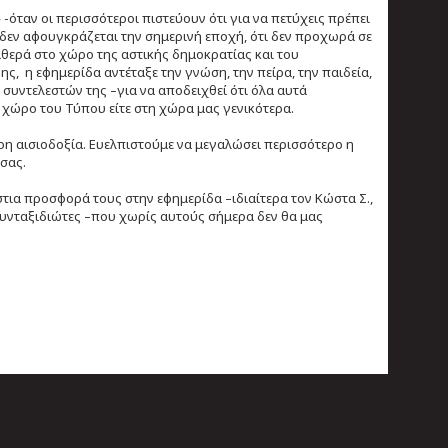
 -όταν οι περισσότεροι πιστεύουν ότι για να πετύχεις πρέπει
ας δεν αφουγκράζεται την σημερινή εποχή, ότι δεν προχωρά σε
αθερά στο χώρο της αστικής δημοκρατίας και του
ς, η εφημερίδα αντέταξε την γνώση, την πείρα, την παιδεία,
 συντελεστών της –για να αποδειχθεί ότι όλα αυτά
ο χώρο του Τύπου είτε στη χώρα μας γενικότερα.
ερη αισιοδοξία. Ευελπιστούμε να μεγαλώσει περισσότερο η
σας.
στια προσφορά τους στην εφημερίδα –ιδιαίτερα τον Κώστα Σ.,
 συνταξιδιώτες –που χωρίς αυτούς σήμερα δεν θα μας