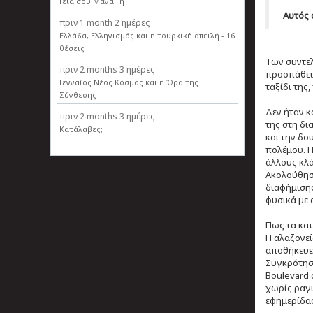
Γεια σου Μάνα Γη
Αυτός ο
πριν
1 month 2 ημέρες
Ελλάδα, Ελληνισµός και η τουρκική απειλή - 16
θέσεις
Των συντελ
πριν
2 months 3 ημέρες
προσπάθεια
Γενναίος Νέος Κόσμος και η Ώρα της
ταξίδι της
Σύνθεσης
Δεν ήταν κ
πριν
2 months 3 ημέρες
της στη δι
Κατάλαβες;
και την δο
πολέμου. Η
άλλους κλά
Ακολούθησα
διαφήμισης
φυσικά με 
Πως τα κατ
Η αλαζονεί
αποθήκευε 
Συγκρότησ
Boulevard 
χωρίς ραγι
εφημερίδα