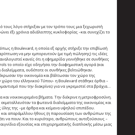
ό τους λόγο στήριξαν με τον τρόπο τους μια ξεχωριστή
νει έξι χρόνια αδιάλειπτης κυκλοφορίας –και συνεχίζει το
 όπως η Boulevard, η οποία εξ αρχής στήριξε την επιβίωσή
ρίπτωση να μην εμπορευτούν (με τιμή πώλησης) τις ιδέες
αναλογιστεί κανείς ότι η εφημερίδα γεννήθηκε σε συνθήκες
rols το οποίο είχε οδηγήσει την διαφημιστική αγορά (και
α διαλείμματα, ουδέποτε οι συνθήκες βελτιώθηκαν.
νέκρωσαν την οικονομία και βάλτωσαν τον χώρο της
ν χώρο του ελληνικού Τύπου- η Boulevard στάθηκε όρθια –
μαντισμό που την διακρίνει) για να γκρεμιστεί στα βράχια…
α και νοικοκυρεμένα βήματα. Την διέκρινε η μετριοφροσύνη.
 εκμεταλλευόταν τα φωτεινά διαλείμματα της οικονομίας και
 ύλης της –με άρθρα και κείμενα υψηλού επιπέδου.
ς και απαράμιλλου ήθους (η παρουσίαση των ανθρώπων της
κάτι να πουν. Και το κυριότερο, ανθρώπους αυτεξούσιους –
αιγνίδια εξουσίας και επιχειρηματικής διαπλοκής μέσω μιας