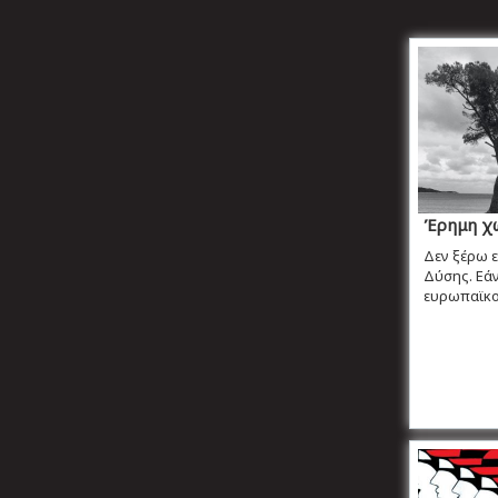
Έρημη χ
Δεν ξέρω 
Δύσης. Εά
ευρωπαϊκού