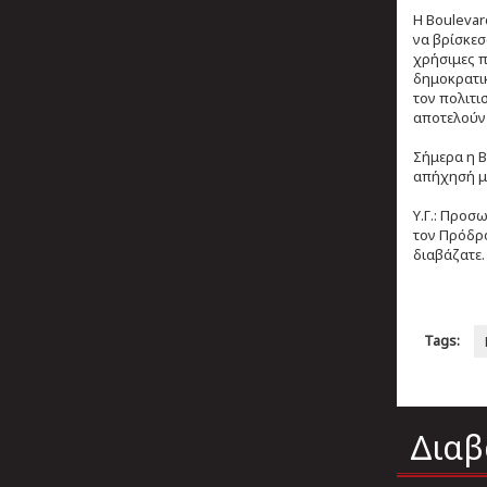
Η Boulevar
να βρίσκεσ
χρήσιμες π
δημοκρατικ
τον πολιτι
αποτελούν 
Σήμερα η B
απήχησή μα
Υ.Γ.: Προσ
τον Πρόδρο
διαβάζατε.
Tags:
Διαβ