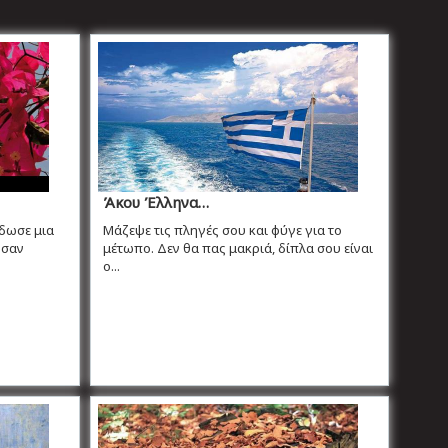
Άκου Έλληνα…
έδωσε μια
Μάζεψε τις πληγές σου και φύγε για το
 σαν
μέτωπο. Δεν θα πας μακριά, δίπλα σου είναι
ο...