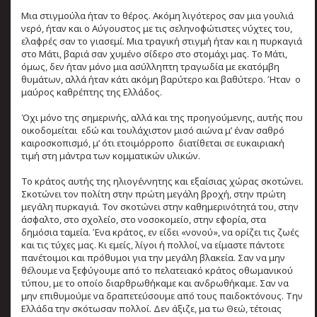
Μια στιγμούλα ήταν το θέρος. Ακόμη λιγότερος σαν μια γουλιά
νερό, ήταν και ο Αύγουστος με τις σεληνοφώτιστες νύχτες του,
ελαφρές σαν το γιασεμί. Μια τραγική στιγμή ήταν και η πυρκαγιά
στο Μάτι, βαριά σαν χυμένο σίδερο στο στομάχι μας. Το Μάτι,
όμως, δεν ήταν μόνο μια ασύλληπτη τραγωδία με εκατόμβη
θυμάτων, αλλά ήταν κάτι ακόμη βαρύτερο και βαθύτερο. Ήταν ο
μαύρος καθρέπτης της Ελλάδος.
Όχι μόνο της σημερινής, αλλά και της προηγούμενης, αυτής που
οικοδομείται εδώ και τουλάχιστον μισό αιώνα μ’ έναν σαθρό
καιροσκοπισμό, μ’ ότι ετοιμόρροπο διατίθεται σε ευκαιριακή
τιμή στη μάντρα των κομματικών υλικών.
Το κράτος αυτής της ηλιογέννητης και εξαίσιας χώρας σκοτώνει.
Σκοτώνει τον πολίτη στην πρώτη μεγάλη βροχή, στην πρώτη
μεγάλη πυρκαγιά. Τον σκοτώνει στην καθημερινότητά του, στην
άσφαλτο, στο σχολείο, στο νοσοκομείο, στην εφορία, στα
δημόσια ταμεία. Ένα κράτος, εν είδει «νονού», να ορίζει τις ζωές
και τις τύχες μας. Κι εμείς, λίγοι ή πολλοί, να είμαστε πάντοτε
πανέτοιμοι και πρόθυμοι για την μεγάλη βλακεία. Σαν να μην
θέλουμε να ξεφύγουμε από το πελατειακό κράτος οθωμανικού
τύπου, με το οποίο διαρθρωθήκαμε και ανδρωθήκαμε. Σαν να
μην επιθυμούμε να δραπετεύσουμε από τους παιδοκτόνους. Την
Ελλάδα την σκότωσαν πολλοί. Δεν άξιζε, μα τω Θεώ, τέτοιας