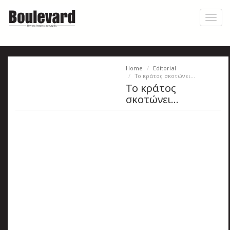
Skip
to
Toggl
main
naviga
content
Home
Editorial
Η
Το κράτος σκοτώνει…
Το κράτος
εφημερίδα
σκοτώνει…