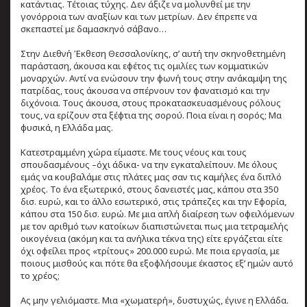
κατάντιας. Τέτοιας τύχης. Δεν άξιζε να μολυνθεί με την
γονόρροια των αναξίων και των μετρίων. Δεν έπρεπε να
σκεπαστεί με δαμασκηνό σάβανο…
Στην Διεθνή Έκθεση Θεσσαλονίκης, σ’ αυτή την σκηνοθετημένη
παράσταση, άκουσα και εφέτος τις ομιλίες των κομματικών
μοναρχών. Αντί να ενώσουν την φωνή τους στην ανάκαμψη της
πατρίδας, τους άκουσα να σπέρνουν τον φανατισμό και την
διχόνοια. Τους άκουσα, στους προκατασκευασμένους ρόλους
τους, να ερίζουν στα ξέφτια της σορού. Ποια είναι η σορός; Μα
φυσικά, η Ελλάδα μας.
Κατεστραμμένη χώρα είμαστε. Με τους νέους και τους
σπουδασμένους –όχι άδικα- να την εγκαταλείπουν. Με όλους
εμάς να κουβαλάμε στις πλάτες μας σαν τις καμήλες ένα διπλό
χρέος. Το ένα εξωτερικό, στους δανειστές μας, κάπου στα 350
δισ. ευρώ, και το άλλο εσωτερικό, στις τράπεζες και την Εφορία,
κάπου στα 150 δισ. ευρώ. Με μια απλή διαίρεση των οφειλόμενων
με τον αριθμό των κατοίκων διαπιστώνεται πως μια τετραμελής
οικογένεια (ακόμη και τα ανήλικα τέκνα της) είτε εργάζεται είτε
όχι οφείλει προς «τρίτους» 200.000 ευρώ. Με ποια εργασία, με
ποιους μισθούς και πότε θα εξοφλήσουμε έκαστος εξ’ ημών αυτό
το χρέος;
Ας μην γελιόμαστε. Μια «χωματερή», δυστυχώς, έγινε η Ελλάδα.