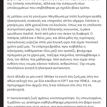
της τοπικής κοινότητας, αλλά και την εισαγωγή νέων
υποδειγμάτων που επιβλήθηκαν με σχεδόν βίαιο τρόπο.
Ας μιλήσω για τη γενιά μου: Μεγάλωσα με πολύ λιγότερα αγαθά,
ηλεκτρονικές συσκευές και υπηρεσίες απ’ότι σήμερα. Ωστόσο η
μητέρα μου ΔΕΝ χρειαζόταν να δουλεύει. Οπως και το υπόλοιπο
συντριπτικό μέρος της τότε Ελληνικής κοινωνίας, η μάνα
‘μεγάλωνε παιδιά’. Αυτό από μόνο του έκανε τη διαφορά. Ο
πατέρας (αλλά και ο θείος μου, και άλλα μέλη της ευρύτερης
οικογένειας) γύριζαν σπίτι μία λογική ώρα. Και είχαν ποιοτικό
χρόνο μαζί μας. Τα υπέροχα βράδια, πριν εισβάλλει η
τηλεόραση, καθόμασταν όλοι μαζί στο τραπέζι, φτιάχναμε
πράγματα με τα χέρια μας, παίζαμε παιχνίδια, απολαμβάναμε ο
ένας τον άλλον. Και μαθαίναμε. Από εκείνους που είχαν στην
ευθύνη τους να μας κάνουν ‘καλούς ανθρώπους’. Οχι να μας
πουλήσουν κινητά ή ηλεκτρικά αυτοκίνητα.
Αυτό άλλαξε εν μία νυκτί. Μπήκε το κουτί στη ζωή μας (στη πιο
αθώα εκδοχή του, με δύο κανάλια το ΕΙΡΤ και την ΥΕΝΕΔ - και με
πρόγραμμα που άρχιζε στις 6 και τελείωνε είτε στις 9 ή τα
μεσάνυχτα).
Η ‘οικογενειακή ζωή’ αμέσως κουτσουρεύτηκε. Ως υπνωτισμένοι,
ή μάλλον ως ανάπηροι καθηλωθήκαμε μπροστά στο βαρύ κουτί
που κατέστη (και είναι ακόμα, στα περισσότερα σπίτια) ένας