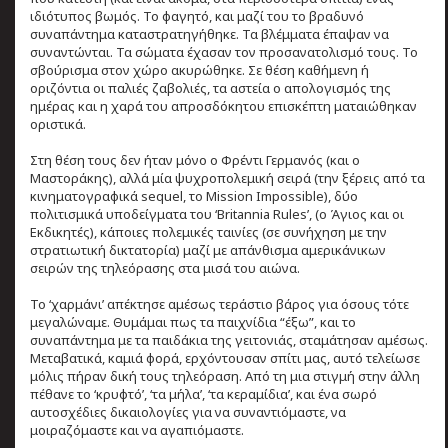
ιδιότυπος βωμός. Το φαγητό, και μαζί του το βραδυνό
συναπάντημα καταστρατηγήθηκε. Τα βλέμματα έπαψαν να
συναντώνται. Τα σώματα έχασαν τον προσανατολισμό τους. Το
σβούρισμα στον χώρο ακυρώθηκε. Σε θέση καθήμενη ή
οριζόντια οι παλιές ζαβολιές, τα αστεία ο απολογισμός της
ημέρας και η χαρά του απροσδόκητου επισκέπτη ματαιώθηκαν
οριστικά.
Στη θέση τους δεν ήταν μόνο ο Φρέντι Γερμανός (και ο
Μαστοράκης), αλλά μία ψυχροπολεμική σειρά (την ξέρεις από τα
κινηματογραφικά sequel, το Mission Impossible), δύο
πολιτισμικά υποδείγματα του ‘Britannia Rules’, (ο Άγιος και οι
Εκδικητές), κάποιες πολεμικές ταινίες (σε συνήχηση με την
στρατιωτική δικτατορία) μαζί με απάνθισμα αμερικάνικων
σειρών της τηλεόρασης στα μισά του αιώνα.
Το ‘χαρμάνι’ απέκτησε αμέσως τεράστιο βάρος για όσους τότε
μεγαλώναμε. Θυμάμαι πως τα παιχνίδια “έξω”, και το
συναπάντημα με τα παιδάκια της γειτονιάς, σταμάτησαν αμέσως.
Μεταβατικά, καμιά φορά, ερχόντουσαν σπίτι μας, αυτό τελείωσε
μόλις πήραν δική τους τηλεόραση. Από τη μια στιγμή στην άλλη
πέθανε το ‘κρυφτό’, ‘τα μήλα’, ‘τα κεραμίδια’, και ένα σωρό
αυτοσχέδιες δικαιολογίες για να συναντιόμαστε, να
μοιραζόμαστε και να αγαπιόμαστε.