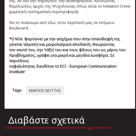
της. Αν δεν την παράγουν, την αναπαράγουν. Αγνοώντας
θεμελιώδεις αρχές της Ψυχολογίας όπως είναι το Imitation Crime
(μιμητική εγκληματική συμπεριφορά).
Θα το πιάσουμε από εδώ, στον περίπατό μας σε επόμενο
Boulevard...
*Ο Μ.Ν. ‘φορτώνει’ με την ασχήμια που
στην επανάληψή της
γίνεται ‘αόρατη’ και
μοιρολατρικά αποδεκτή. Θεωρώντας
τον
εαυτό του, την ‘τάξη’ του και τους φίλους
του ως μέρος του
προβληματος, γράφει για
μικρά και μεγάλα εωσφόρα. Σε
περιόδους
νηφαλιότητας διευθύνει το ECI - European
Communication
Institute'
Tags:
ΜΑΡΙΟΣ ΝΟΤΤΑΣ
Διαβάστε σχετικά