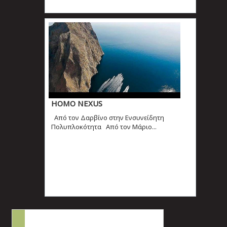
ΗΟΜΟ ΝEXUS
Από τον Δαρβίνο στην Ενσυνείδητη
Πολυπλοκότητα Από τον Μάριο...