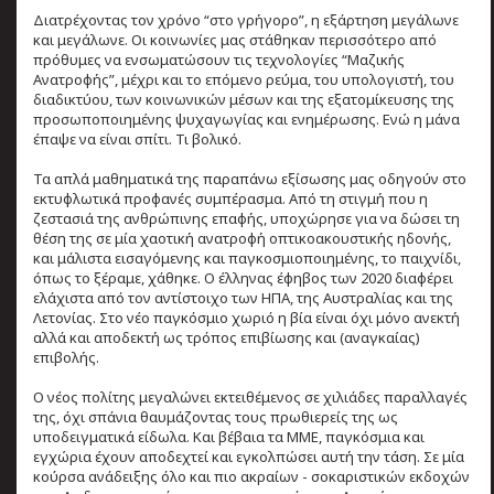
Διατρέχοντας τον χρόνο “στο γρήγορο”, η εξάρτηση μεγάλωνε
και μεγάλωνε. Οι κοινωνίες μας στάθηκαν περισσότερο από
πρόθυμες να ενσωματώσουν τις τεχνολογίες “Μαζικής
Ανατροφής”, μέχρι και το επόμενο ρεύμα, του υπολογιστή, του
διαδικτύου, των κοινωνικών μέσων και της εξατομίκευσης της
προσωποποιημένης ψυχαγωγίας και ενημέρωσης. Ενώ η μάνα
έπαψε να είναι σπίτι. Τι βολικό.
Τα απλά μαθηματικά της παραπάνω εξίσωσης μας οδηγούν στο
εκτυφλωτικά προφανές συμπέρασμα. Από τη στιγμή που η
ζεστασιά της ανθρώπινης επαφής, υποχώρησε για να δώσει τη
θέση της σε μία χαοτική ανατροφή οπτικοακουστικής ηδονής,
και μάλιστα εισαγόμενης και παγκοσμιοποιημένης, το παιχνίδι,
όπως το ξέραμε, χάθηκε. Ο έλληνας έφηβος των 2020 διαφέρει
ελάχιστα από τον αντίστοιχο των ΗΠΑ, της Αυστραλίας και της
Λετονίας. Στο νέο παγκόσμιο χωριό η βία είναι όχι μόνο ανεκτή
αλλά και αποδεκτή ως τρόπος επιβίωσης και (αναγκαίας)
επιβολής.
Ο νέος πολίτης μεγαλώνει εκτειθέμενος σε χιλιάδες παραλλαγές
της, όχι σπάνια θαυμάζοντας τους πρωθιερείς της ως
υποδειγματικά είδωλα. Και βέβαια τα MME, παγκόσμια και
εγχώρια έχουν αποδεχτεί και εγκολπώσει αυτή την τάση. Σε μία
κούρσα ανάδειξης όλο και πιο ακραίων - σοκαριστικών εκδοχών