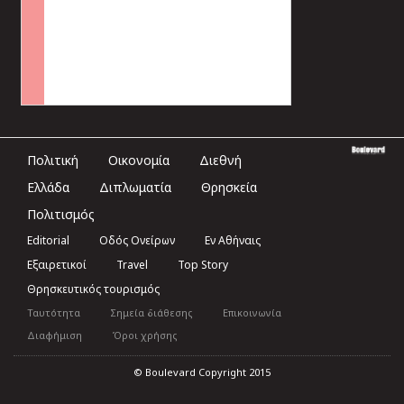
Πολιτική
Οικονομία
Διεθνή
Ελλάδα
Διπλωματία
Θρησκεία
Πολιτισμός
Editorial
Οδός Ονείρων
Εν Αθήναις
Εξαιρετικοί
Travel
Top Story
Θρησκευτικός τουρισμός
Ταυτότητα
Σημεία διάθεσης
Επικοινωνία
Διαφήμιση
Όροι χρήσης
© Boulevard Copyright 2015