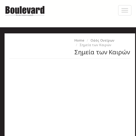
Skip
to
Toggl
main
naviga
content
Home
Οδός Ονείρων
Η
Σημεία των Καιρών
Σημεία των Καιρών
εφημερίδα