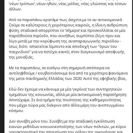
‘νέων τρόπων’, νέων ηθών, νέας μόδας, νέας γλώσσας και τόσων
άλλων.
Από τα παραπάνω κρατάμε πως άσχετα με το αν αντικειμενικά
ζούμε σε καλύτερους ή χειρότερους καιρούς, η ίδια η ανθρώπινη
φύση, σταδιακά απορρίπτει το ‘σήμερα’ και προσκολλάται σε μία
παρελθούσα περίοδο, που συνήθως συμπίπτει (λίγο πριν και
λίγο μετά) με την κορύφωση της αναπαραγωγικής περιόδου -
ίσως διότι απαιτείται λίμπιντο και αποδοχή των “όρων του
παιχνιδιού” για να πετύχει κανείς στον διαγκωνισμό αποφυγής
της μοναξιάς.
Με τα παραπάνω, σε εισάγω στη σημερινή απόπειρα να
αντιληφθούμε / κουβεντιάσουμε ένα από τα χειρότερα φαινόμενα
της μετα-πανδημικής Ελλάδας των 2020: Αυτό της εφηβικής βίας.
Εδώ δεν έχουμε να κάνουμε με μία ‘γκρίνια’ των συντηρητικών
τμημάτων της κοινωνίας, αλλά με μία αντικειμενική παρατήρηση:
Αποτύχαμε. Σε ένα τμήμα της ποιότητας της καθημερινότητας
που μέχρι τώρα μας διέκρινε από άλλα μέρη του ανεπτυγμένου
κόσμου.
Δεν συνέβη μόνο του. Συνέβη με την σταδιακή εγκόλπωση
καινών μεθόδων κοινωνικοποίησης των νέων πολιτών, με κύριο
χαρακτηριστικό την απομείωση του ρόλου της οικογένειας και