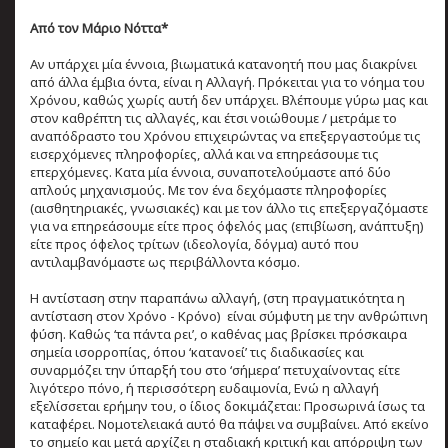
Από τον Μάριο Νόττα*
Aν υπάρχει μία έννοια, βιωματικά κατανοητή που μας διακρίνει
από άλλα έμβια όντα, είναι η Αλλαγή. Πρόκειται για το νόημα του
Χρόνου, καθώς χωρίς αυτή δεν υπάρχει. Βλέπουμε γύρω μας και
στον καθρέπτη τις αλλαγές, και έτσι νοιώθουμε / μετράμε το
αναπόδραστο του Χρόνου επιχειρώντας να επεξεργαστούμε τις
εισερχόμενες πληροφορίες, αλλά και να επηρεάσουμε τις
επερχόμενες. Κατα μία έννοια, συναποτελούμαστε από δύο
απλούς μηχανισμούς. Με τον ένα δεχόμαστε πληροφορίες
(αισθητηριακές, γνωσιακές) και με τον άλλο τις επεξεργαζόμαστε
για να επηρεάσουμε είτε προς όφελός μας (επιβίωση, ανάπτυξη)
είτε προς όφελος τρίτων (ιδεολογία, δόγμα) αυτό που
αντιλαμβανόμαστε ως περιβάλλοντα κόσμο.
Η αντίσταση στην παραπάνω αλλαγή, (στη πραγματικότητα η
αντίσταση στον Χρόνο - Κρόνο) είναι σύμφυτη με την ανθρώπινη
φύση. Καθώς ‘τα πάντα ρει’, ο καθένας μας βρίσκει πρόσκαιρα
σημεία ισορροπίας, όπου ‘κατανοεί’ τις διαδικασίες και
συναρμόζει την ύπαρξή του στο ‘σήμερα’ πετυχαίνοντας είτε
λιγότερο πόνο, ή περισσότερη ευδαιμονία, Ενώ η αλλαγή
εξελίσσεται ερήμην του, ο ίδιος δοκιμάζεται: Προσωρινά ίσως τα
καταφέρει. Νομοτελειακά αυτό θα πάψει να συμβαίνει. Από εκείνο
το σημείο και μετά αρχίζει η σταδιακή κριτική και απόρριψη των