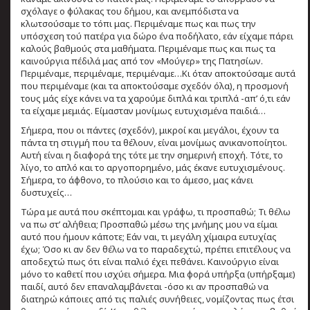
σχόλαγε ο φύλακας του δήμου, και ανεμπόδιστα να
κλωτσούσαμε το τόπι μας. Περιμέναμε πως και πως την
υπόσχεση τού πατέρα για δώρο ένα ποδήλατο, εάν είχαμε πάρει
καλούς βαθμούς στα μαθήματα. Περιμέναμε πως και πως τα
καινούργια πέδιλά μας από τον «Μούγερ» της Πατησίων.
Περιμέναμε, περιμέναμε, περιμέναμε…Κι όταν αποκτούσαμε αυτά
που περιμέναμε (και τα αποκτούσαμε σχεδόν όλα), η προσμονή
τους μάς είχε κάνει να τα χαρούμε διπλά και τριπλά -απ’ ό,τι εάν
τα είχαμε μεμιάς. Είμασταν μονίμως ευτυχισμένα παιδιά…
Σήμερα, που οι πάντες (σχεδόν), μικροί και μεγάλοι, έχουν τα
πάντα τη στιγμή που τα θέλουν, είναι μονίμως ανικανοποίητοι.
Αυτή είναι η διαφορά της τότε με την σημερινή εποχή. Τότε, το
λίγο, το απλό και το αργοπορημένο, μάς έκανε ευτυχισμένους.
Σήμερα, το άφθονο, το πλούσιο και το άμεσο, μας κάνει
δυστυχείς…
Τώρα με αυτά που σκέπτομαι και γράφω, τι προσπαθώ; Τι θέλω
να πω στ’ αλήθεια; Προσπαθώ μέσω της μνήμης μου να είμαι
αυτό που ήμουν κάποτε; Εάν ναι, τι μεγάλη χίμαιρα ευτυχίας
έχω; Όσο κι αν δεν θέλω να το παραδεχτώ, πρέπει επιτέλους να
αποδεχτώ πως ότι είναι παλιό έχει πεθάνει. Καινούργιο είναι
μόνο το καθετί που ισχύει σήμερα. Μια φορά υπήρξα (υπήρξαμε)
παιδί, αυτό δεν επαναλαμβάνεται -όσο κι αν προσπαθώ να
διατηρώ κάποιες από τις παλιές συνήθειες, νομίζοντας πως έτσι