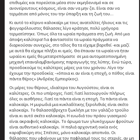
επιθυμίες και πορεύεται μέσα στον εκμηδενισμό και σε
ανονείρευτους κόσμους, είναι σαν να μην ζει. Είναι σαν να
τερμάτισε από μόνος του την ύπαρξη και τη ζωή του…
Κι αυτό το κίτρινο καλοκαίρι με τους ανατολίτες ήλιους και τις
φεγγαρόλουστες θάλασσες λίγο κράτησε, πολύ γρήγορα
τερματίστηκε. Όπως όλα τα ωραία πράγματα στη ζωή. Από μια
άποψη καλύτερα! Για φανταστείτε τα ωραία πράγματα να
διαρκούσαν συνεχώς, στο τέλος θα τα είχαμε βαρεθεί -και μαζί
με αυτά θα είχαμε πλήξει κι εμείς. Θα έπαυαν τα ωραία να ήταν
ωραία κι εμείς θα μετατρεπόμαστε σε μια αυτοματοποιημένη
μηχανή επαναλαμβανόμενης παραγωγής της λύπης. Ενώ τώρα,
προσδοκούμε τις καλύτερες μέρες για του χρόνου. Λίγο την
έχουμε την προσδοκία; -«όποια κι αν είναι η εποχή, ο πόθος είναι
πάντα θέρος» (Ανδρέας Εμπειρίκος).
Οι μέρες του θέρους, ιδιαίτερα του Αυγούστου, είναι οι
καλύτερες. Οι πιο υπέροχες. Γιατί; Γιατί λειτουργούν πλήρως
όλες οι αισθήσεις. Γιατί τα πάντα είναι η εποχή. Τα πάντα είναι
καλοκαίρι. Η μυρωδιά μια κυκλαδίτικης ξερολιθιάς είναι σκέτο
καλοκαίρι. Το θαλασσόβρεχτο ξωκλήσι με τον γαλάζιο τρούλο
είναι κι αυτό σκέτο καλοκαίρι. Η ευωδιά του πράου γιασεμιού
είναι ακραιφνές καλοκαίρι. Το άρωμα των γλυκόχυμων φρούτων
είναι αυθεντικό καλοκαίρι. Η παλιά αρχοντική οικία ενός
καραβοκύρη στις Σπέτσες, μόνο καλοκαίρι αποπνέει. Οι
θάλασσες που υφαίνουν με τον παφλασμό τους τις στεριές, αν μη