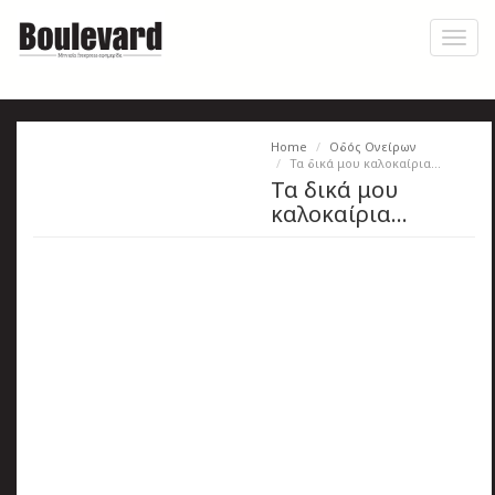
Skip
to
Toggl
main
naviga
content
Home
Οδός Ονείρων
Η
Τα δικά μου καλοκαίρια…
Τα δικά μου
εφημερίδα
καλοκαίρια…