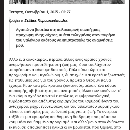
Τετάρτη, Οκτωβρίου 1, 2025 - 03:27
Γράφει ο
Στέλιος Παρασκευόπουλος
Αγαπώ να βουτάω στη καλοκαιρινή σιωπή μιας
προχωρημένης νύχτας, κι έτσι τυλιγμένος στον πυρήνα
του γαλήνιου σκότους να επιστρατεύω τις αναμνήσεις
μου.
Άλλο ένα καλοκαιράκι πέρασε, άλλος ένας ωραίος χρόνος
αναμνήσεων προστέθηκε στη ζωή μας -όσοι τουλάχιστον
μπορέσαμε να κάνουμε διακοπές. Πάλι πίσω τώρα, και
προχωράμε! Και μεγαλώνουμε, δυστυχώς! Και κρατάμε ζωντανές
τις επιθυμίες μας για του χρόνου, πρώτα ο Θεός υγεία να
έχουμε. Κι αν κάτι μάς κρατάει ζωντανούς, μέσα σ’ ένα κόσμο
παρακμής, αβεβαιότητας και ανατροπής όλων των κανόνων -σ’
ένα κόσμο σχεδόν παντού εμπόλεμο, συμφεροντολογικό,
τυχάρπαστο και απόλυτης κυριαρχίας του ισχυρού έναντι του
ανίσχυρου, μέχρι εξοντώσεως και του τελευταίου μυρμηγκιού
-είναι οι επιθυμίες μας· τα όνειρά μας για τη ζωή. Το ονειρικό
ταξίδι σε μια κρυμμένη και θαμμένη διαδρομή προς κάποιον
κρυμμένο και θαμμένο προορισμό. Και αλλοίμονο στον άνθρωπο
εκείνο, σε οποιαδήποτε ηλικία κι αν βρίσκεται, που ξεμένει από