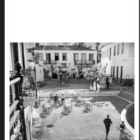
πριν
2 months 4 ημέρες
Κατάλαβες;