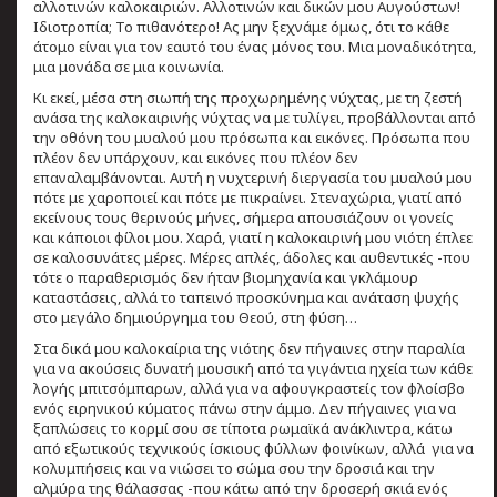
αλλοτινών καλοκαιριών. Αλλοτινών και δικών μου Αυγούστων!
Ιδιοτροπία; Το πιθανότερο! Ας μην ξεχνάμε όμως, ότι το κάθε
άτομο είναι για τον εαυτό του ένας μόνος του. Μια μοναδικότητα,
μια μονάδα σε μια κοινωνία.
Κι εκεί, μέσα στη σιωπή της προχωρημένης νύχτας, με τη ζεστή
ανάσα της καλοκαιρινής νύχτας να με τυλίγει, προβάλλονται από
την οθόνη του μυαλού μου πρόσωπα και εικόνες. Πρόσωπα που
πλέον δεν υπάρχουν, και εικόνες που πλέον δεν
επαναλαμβάνονται. Αυτή η νυχτερινή διεργασία του μυαλού μου
πότε με χαροποιεί και πότε με πικραίνει. Στεναχώρια, γιατί από
εκείνους τους θερινούς μήνες, σήμερα απουσιάζουν οι γονείς
και κάποιοι φίλοι μου. Χαρά, γιατί η καλοκαιρινή μου νιότη έπλεε
σε καλοσυνάτες μέρες. Μέρες απλές, άδολες και αυθεντικές -που
τότε ο παραθερισμός δεν ήταν βιομηχανία και γκλάμουρ
καταστάσεις, αλλά το ταπεινό προσκύνημα και ανάταση ψυχής
στο μεγάλο δημιούργημα του Θεού, στη φύση…
Στα δικά μου καλοκαίρια της νιότης δεν πήγαινες στην παραλία
για να ακούσεις δυνατή μουσική από τα γιγάντια ηχεία των κάθε
λογής μπιτσόμπαρων, αλλά για να αφουγκραστείς τον φλοίσβο
ενός ειρηνικού κύματος πάνω στην άμμο. Δεν πήγαινες για να
ξαπλώσεις το κορμί σου σε τίποτα ρωμαϊκά ανάκλιντρα, κάτω
από εξωτικούς τεχνικούς ίσκιους φύλλων φοινίκων, αλλά για να
κολυμπήσεις και να νιώσει το σώμα σου την δροσιά και την
αλμύρα της θάλασσας -που κάτω από την δροσερή σκιά ενός