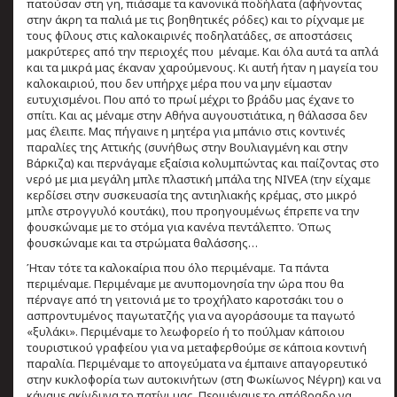
πατούσαν στη γη, πιάσαμε τα κανονικά ποδήλατα (αφήνοντας
στην άκρη τα παλιά με τις βοηθητικές ρόδες) και το ρίχναμε με
τους φίλους στις καλοκαιρινές ποδηλατάδες, σε αποστάσεις
μακρύτερες από την περιοχές που μέναμε. Και όλα αυτά τα απλά
και τα μικρά μας έκαναν χαρούμενους. Κι αυτή ήταν η μαγεία του
καλοκαιριού, που δεν υπήρχε μέρα που να μην είμασταν
ευτυχισμένοι. Που από το πρωί μέχρι το βράδυ μας έχανε το
σπίτι. Και ας μέναμε στην Αθήνα αυγουστιάτικα, η θάλασσα δεν
μας έλειπε. Μας πήγαινε η μητέρα για μπάνιο στις κοντινές
παραλίες της Αττικής (συνήθως στην Βουλιαγμένη και στην
Βάρκιζα) και περνάγαμε εξαίσια κολυμπώντας και παίζοντας στο
νερό με μια μεγάλη μπλε πλαστική μπάλα της NIVEA (την είχαμε
κερδίσει στην συσκευασία της αντιηλιακής κρέμας, στο μικρό
μπλε στρογγυλό κουτάκι), που προηγουμένως έπρεπε να την
φουσκώναμε με το στόμα για κανένα πεντάλεπτο. Όπως
φουσκώναμε και τα στρώματα θαλάσσης…
Ήταν τότε τα καλοκαίρια που όλο περιμέναμε. Τα πάντα
περιμέναμε. Περιμέναμε με ανυπομονησία την ώρα που θα
πέρναγε από τη γειτονιά με το τροχήλατο καροτσάκι του ο
ασπροντυμένος παγωτατζής για να αγοράσουμε τα παγωτό
«ξυλάκι». Περιμέναμε το λεωφορείο ή το πούλμαν κάποιου
τουριστικού γραφείου για να μεταφερθούμε σε κάποια κοντινή
παραλία. Περιμέναμε το απογεύματα να έμπαινε απαγορευτικό
στην κυκλοφορία των αυτοκινήτων (στη Φωκίωνος Νέγρη) και να
κάναμε ακίνδυνα το πατίνι μας. Περιμέναμε το απόβραδο να