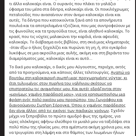
τι άλλο καλοκαίρι είναι. Ο ουρανός που πλέκει το γαλάζιο
ύφασμα του μέσα στα δέντρα, καλοκαίρι είναι. Οι ποικιλόχρωμες
πεταλούδες που ανασαίνουν στον άνεμο καλοκαίρι είναι και
αυτές. Τα δέντρα που κατοικούνται ξανά από τα απονήρευτα
πουλιά και τα αποτρελαμένα τζιτζίκια, που μας συντροφεύουν με
τις φωνούλες και τα τραγούδια τους, είναι αληθινό καλοκαίρι. Το
κρασί, που τις νύχτες μαλακώνει την καρδιά, είναι αψευδές
καλοκαίρι. Το διάβασμα ενός βιβλίου, στη σκιά μιας κληματαριάς
-όταν έξω ο ήλιος ξεχειλίζει και πυρώνει τη γη, ή, στο εγκάρδιο
λυκόφως σε μια ακρούλα μιας αυλής, ακόμη και στη βεράντα του
διαμερίσματος μας, καλοκαίρι είναι κι αυτό…
Το δικό μου καλοκαίρι, ο δικός μου Αύγουστος, περιέχει, εκτός
από τα προηγούμενα, και κάποιες άλλες τελετουργίες.
Αγαπώ να
βουτάω στη καλοκαιρινή σιωπή μιας προχωρημένης νύχτας, κι
έτσι τυλιγμένος στον πυρήνα του γαλήνιου σκότους να
επιστρατεύω τις αναμνήσεις μου. Και αυτές εδράζονται στον
«μονίμως χαμένο παράδεισό μου», για να χρησιμοποιήσω μια
φράση ενός πολύ οικείου μου προσώπου, του ζωγράφου και
διανοούμενου Σωτήρη Σόρογκα. Όπου ο χαμένος παράδεισος
δεν είναι άλλος από τις εικόνες των παιδικών χρόνων
. Σχεδόν
μέχρι να ξεπροβάλει το πρώτο αμυδρό φως της ημέρας, για
ώρες ολόκληρες αφήνω ελεύθερο το μυαλό μου να ταξιδέψει στα
πολύ πίσω της ηλικίας μου, στα αμέστωτα ακόμη χρόνια μου, και
να τριγυρίσει στη λάμψη και στο θάμπος των λιωμένων ήλιων