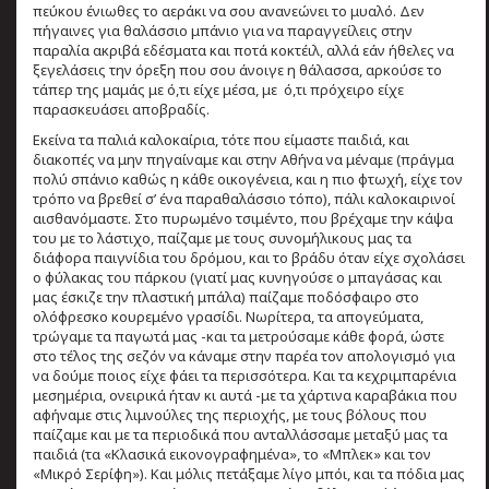
πεύκου ένιωθες το αεράκι να σου ανανεώνει το μυαλό. Δεν
πήγαινες για θαλάσσιο μπάνιο για να παραγγείλεις στην
παραλία ακριβά εδέσματα και ποτά κοκτέιλ, αλλά εάν ήθελες να
ξεγελάσεις την όρεξη που σου άνοιγε η θάλασσα, αρκούσε το
τάπερ της μαμάς με ό,τι είχε μέσα, με ό,τι πρόχειρο είχε
παρασκευάσει αποβραδίς.
Εκείνα τα παλιά καλοκαίρια, τότε που είμαστε παιδιά, και
διακοπές να μην πηγαίναμε και στην Αθήνα να μέναμε (πράγμα
πολύ σπάνιο καθώς η κάθε οικογένεια, και η πιο φτωχή, είχε τον
τρόπο να βρεθεί σ’ ένα παραθαλάσσιο τόπο), πάλι καλοκαιρινοί
αισθανόμαστε. Στο πυρωμένο τσιμέντο, που βρέχαμε την κάψα
του με το λάστιχο, παίζαμε με τους συνομήλικους μας τα
διάφορα παιγνίδια του δρόμου, και το βράδυ όταν είχε σχολάσει
ο φύλακας του πάρκου (γιατί μας κυνηγούσε ο μπαγάσας και
μας έσκιζε την πλαστική μπάλα) παίζαμε ποδόσφαιρο στο
ολόφρεσκο κουρεμένο γρασίδι. Νωρίτερα, τα απογεύματα,
τρώγαμε τα παγωτά μας -και τα μετρούσαμε κάθε φορά, ώστε
στο τέλος της σεζόν να κάναμε στην παρέα τον απολογισμό για
να δούμε ποιος είχε φάει τα περισσότερα. Και τα κεχριμπαρένια
μεσημέρια, ονειρικά ήταν κι αυτά -με τα χάρτινα καραβάκια που
αφήναμε στις λιμνούλες της περιοχής, με τους βόλους που
παίζαμε και με τα περιοδικά που ανταλλάσσαμε μεταξύ μας τα
παιδιά (τα «Κλασικά εικονογραφημένα», το «Μπλεκ» και τον
«Μικρό Σερίφη»). Και μόλις πετάξαμε λίγο μπόι, και τα πόδια μας