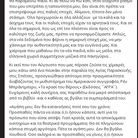
θα παραμείνω παιδί. Κι αν θέλω να πω κάτι, στον ελάχιστο βαθμό
που μου επιτρέπει η ταπεινότητα μου, δεν είναι ότι πρέπει να
επιστρέψουμε στις παλιές εποχές. Αλίμονο, τίποτα δεν μένει
στάσιμο. Όλα προχωρούν κι όλα αλλάζουν -με τα καλά και τα
άσχημα τους. Και οι παλιές εποχές είχαν τα αρνητικά τους. Και σε
όλα τα σημερινά, που ως επί τον πλείστον είναι προς το
καλύτερο της ζωής μας, πρέπει να προσαρμοζόμαστε. Απλώς,
στα νέα δεδομένα που φέρνει η σημερινή εποχή μας, να μην
χάσουμε την αυθεντικότητά μας και την ευγένειά μας. Και
χαίρομαι που μαθαίνω ότι τα νέα παιδιά, κάτι ως μόδα, στα
ελληνικά χωριά συμμετέχουν μαζικά στα πανηγύρια…
Κι εκεί που τον Αύγουστο που μας πέρασε ζούσα τις χίμαιρές
μου, κάτω από ένα πευκάκι στην παραλία της Αγίας Παρασκευής,
στις Σπέτσες, προσγειώθηκα απότομα στην πραγματικότητα
διαβάζοντας το μυθιστόρημα του Αμερικανού συγγραφέα, Ρέυ
Μπράντμπερυ, «Το κρασί του θέρους» (Εκδόσεις ΄΄ΑΓΡΑ΄΄).
Ευχόμενος καλή συνέχεια, σας παραθέτω ένα μικρό απόσπασμα
από το βιβλίο -και ο καθένας ας βγάλει τα συμπεράσματά του:
«Αγάπη μου, δεν θα κατανοήσεις ποτέ σου τον χρόνο;
Προσπαθείς πάντα να είσαι ό,τι ήσουν κάποτε, αντί για το
πρόσωπο που είσαι απόψε. Γιατί κρατάς αυτά τα αποκόμματα
εισιτηρίων και τα θεατρικά προγράμματα; Θα σε πληγώσουν
κάποια στιγμή αργότερα. Πέτα τα αγάπη μου. Δεν θα βγάλει
πουθενά. Όσο σκληρά κι αν προσπαθείς να γίνεις ό,τι ήσουν