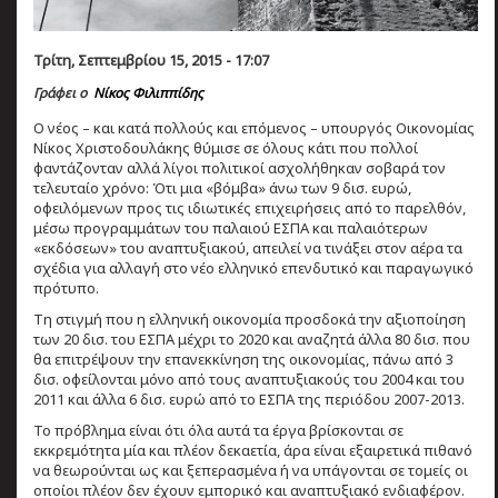
Τρίτη, Σεπτεμβρίου 15, 2015 - 17:07
Γράφει ο
Νίκος Φιλιππίδης
Ο νέος – και κατά πολλούς και επόμενος – υπουργός Οικονομίας
Νίκος Χριστοδουλάκης θύμισε σε όλους κάτι που πολλοί
φαντάζονταν αλλά λίγοι πολιτικοί ασχολήθηκαν σοβαρά τον
τελευταίο χρόνο: Ότι μια «βόμβα» άνω των 9 δισ. ευρώ,
οφειλόμενων προς τις ιδιωτικές επιχειρήσεις από το παρελθόν,
μέσω προγραμμάτων του παλαιού ΕΣΠΑ και παλαιότερων
«εκδόσεων» του αναπτυξιακού, απειλεί να τινάξει στον αέρα τα
σχέδια για αλλαγή στο νέο ελληνικό επενδυτικό και παραγωγικό
πρότυπο.
Τη στιγμή που η ελληνική οικονομία προσδοκά την αξιοποίηση
των 20 δισ. του ΕΣΠΑ μέχρι το 2020 και αναζητά άλλα 80 δισ. που
θα επιτρέψουν την επανεκκίνηση της οικονομίας, πάνω από 3
δισ. οφείλονται μόνο από τους αναπτυξιακούς του 2004 και του
2011 και άλλα 6 δισ. ευρώ από το ΕΣΠΑ της περιόδου 2007-2013.
Το πρόβλημα είναι ότι όλα αυτά τα έργα βρίσκονται σε
εκκρεμότητα μία και πλέον δεκαετία, άρα είναι εξαιρετικά πιθανό
να θεωρούνται ως και ξεπερασμένα ή να υπάγονται σε τομείς οι
οποίοι πλέον δεν έχουν εμπορικό και αναπτυξιακό ενδιαφέρον.