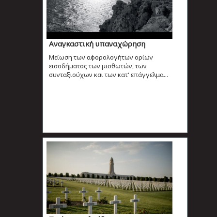
Αναγκαστική υπαναχώρηση
Μείωση των αφορολογήτων ορίων
εισοδήματος των μισθωτών, των
συνταξιούχων και των κατ' επάγγελμα...