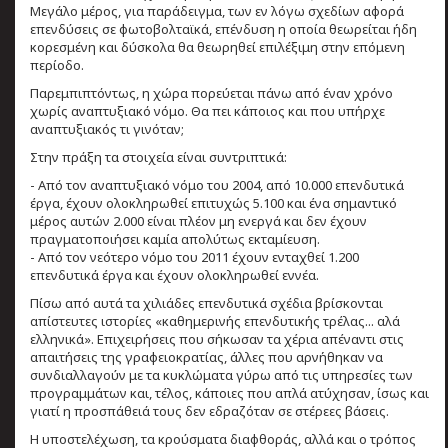
Μεγάλο μέρος, για παράδειγμα, των εν λόγω σχεδίων αφορά
επενδύσεις σε φωτοβολταϊκά, επένδυση η οποία θεωρείται ήδη
κορεσμένη και δύσκολα θα θεωρηθεί επιλέξιμη στην επόμενη
περίοδο.
Παρεμπιπτόντως, η χώρα πορεύεται πάνω από έναν χρόνο
χωρίς αναπτυξιακό νόμο. Θα πει κάποιος και που υπήρχε
αναπτυξιακός τι γινόταν;
Στην πράξη τα στοιχεία είναι συντριπτικά:
- Από τον αναπτυξιακό νόμο του 2004, από 10.000 επενδυτικά
έργα, έχουν ολοκληρωθεί επιτυχώς 5.100 και ένα σημαντικό
μέρος αυτών 2.000 είναι πλέον μη ενεργά και δεν έχουν
πραγματοποιήσει καμία απολύτως εκταμίευση.
- Από τον νεότερο νόμο του 2011 έχουν ενταχθεί 1.200
επενδυτικά έργα και έχουν ολοκληρωθεί εννέα.
Πίσω από αυτά τα χιλιάδες επενδυτικά σχέδια βρίσκονται
απίστευτες ιστορίες «καθημερινής επενδυτικής τρέλας... αλά
ελληνικά». Επιχειρήσεις που σήκωσαν τα χέρια απέναντι στις
απαιτήσεις της γραφειοκρατίας, άλλες που αρνήθηκαν να
συνδιαλλαγούν με τα κυκλώματα γύρω από τις υπηρεσίες των
προγραμμάτων και, τέλος, κάποιες που απλά ατύχησαν, ίσως και
γιατί η προσπάθειά τους δεν εδραζόταν σε στέρεες βάσεις.
Η υποστελέχωση, τα κρούσματα διαφθοράς, αλλά και ο τρόπος