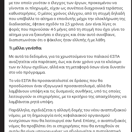
με τον οποίο γινόταν ο έλεγχος των έργων, προκειμένου να
γίνονται οι πληρωμές, είχαν ως συνέπεια διαχρονικά τεράστιες
καθυστερήσεις. Ο μέσος χρόνος ελέγχου, από τη στιγμή δηλαδή
που υπέβαλλε το αίτημα ο επενδυτής μέχρι την ολοκλήρωση της
διαδικασίας, έφτανε σχεδόν τα 2,5 χρόνια. Δεν είναι λίγες οι
φορές που περνούσαν 4-5 μήνες από τη στιγμή που έχει γίνει το
αίτημα για να ξεκινήσει ο έλεγχος και όταν αυτό συνέβαινε,
διαπιστωνόταν ότι ο φάκελος ήταν ελλιπής ή με λάθη.
Τι μέλλει γενέσθαι
Με αυτά τα δεδομένα, για τα χρωστούμενα του παλαιού ΕΣΠΑ
αναζητείται νέα παράταση, έως και έναν χρόνο για το κλείσιμο
των εν λόγω σχεδίων, αλλά και τη μεταφορά όσων είναι δυνατόν
στο νέο πρόγραμμα.
Το νέο ΕΣΠΑ θα προσανατολιστεί σε δράσεις που θα
προσδώσουν έναν εξαγωγικό προσανατολισμό, αλλά θα
λαμβάνουν υπόψη και τις δυσμενείς συνθήκες, υπό τις οποίες
λειτουργούν οι επιχειρήσεις, με το κριτήριο της απασχόλησης να
λαμβάνεται ρητά υπόψη.
Παράλληλα, σχεδιάζεται η αλλαγή δομής του νέου αναπτυξιακού
νόμου, με τη δημιουργία ενός κεφαλαιακού οργανισμού
ενισχύσεων που θα λειτουργεί σαν fund. Επίσης, ο αναπτυξιακός
νόμος θα προβλέπει ότι οι επιχειρήσεις που θα ενταχθούν σε
αυτόν θα είναι υποχρεωμένες να αξιολογείται η πιστοληπτική