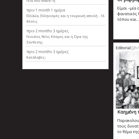
Γεια σου Μάνα Γη
Είμαι –μία 
πριν
1 month 1 ημέρα
φανατικός 
Ελλάδα, Ελληνισµός και η τουρκική απειλή - 16
τόπου και...
θέσεις
πριν
2 months 3 ημέρες
Γενναίος Νέος Κόσμος και η Ώρα της
Σύνθεσης
Editorial
[21/
πριν
2 months 3 ημέρες
Κατάλαβες;
Καημένη 
Παρακολουθ
τους δυνατ
το θέμα της