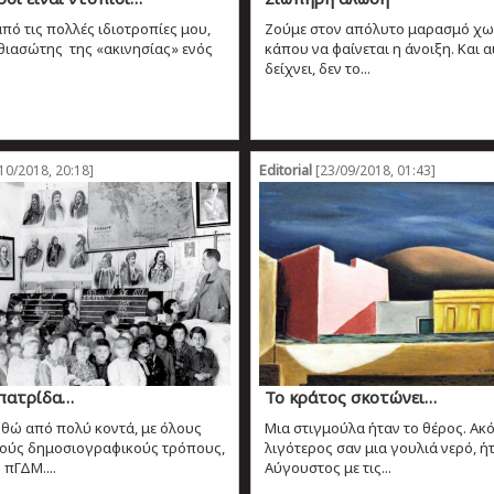
από τις πολλές ιδιοτροπίες μου,
Ζούμε στον απόλυτο μαρασμό χω
θιασώτης της «ακινησίας» ενός
κάπου να φαίνεται η άνοιξη. Και α
δείχνει, δεν το...
Editorial
10/2018, 20:18]
[23/09/2018, 01:43]
πατρίδα…
Το κράτος σκοτώνει…
ώ από πολύ κοντά, με όλους
Μια στιγμούλα ήταν το θέρος. Ακ
ούς δημοσιογραφικούς τρόπους,
λιγότερος σαν μια γουλιά νερό, ήτ
 πΓΔΜ....
Αύγουστος με τις...