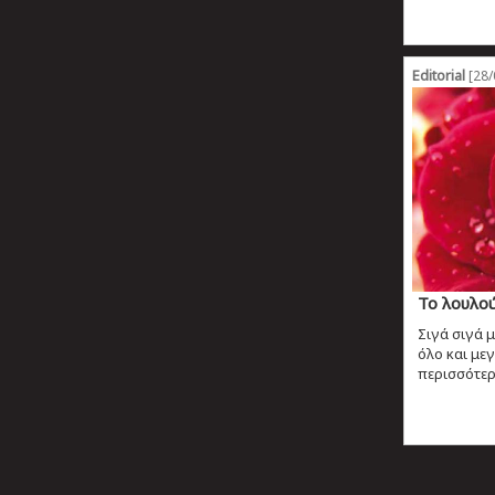
Editorial
[28/
Το λουλο
Σιγά σιγά μ
όλο και μεγ
περισσότερο