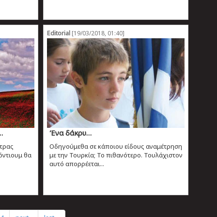
Editorial
[19/03/2018, 01:40]
…
Ένα δάκρυ…
τρας
Οδηγούμεθα σε κάποιου είδους αναμέτρηση
όντιουμ θα
με την Τουρκία; Το πιθανότερο. Τουλάχιστον
αυτό απορρέεται...