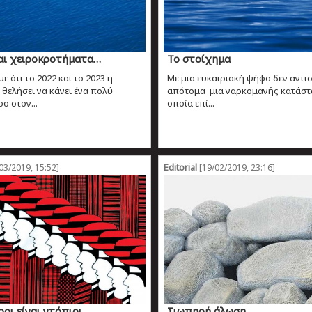
και χειροκροτήματα…
Το στοίχημα
 ότι το 2022 και το 2023 η
Με μια ευκαιριακή ψήφο δεν αντι
 θελήσει να κάνει ένα πολύ
απότομα μια ναρκομανής κατάστ
ο στον...
οποία επί...
Editorial
03/2019, 15:52]
[19/02/2019, 23:16]
οι είναι ντόπιοι…
Σιωπηρή άλωση