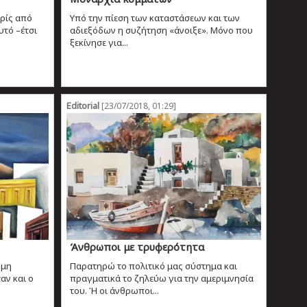
ρίς από
Υπό την πίεση των καταστάσεων και των
υτό –έτσι
αδιεξόδων η συζήτηση «άνοιξε». Μόνο που
ξεκίνησε για...
Editorial
[23/07/2018, 01:29]
Άνθρωποι με τρυφερότητα
όμη
Παρατηρώ το πολιτικό μας σύστημα και
αν και ο
πραγματικά το ζηλεύω για την αμεριμνησία
του. Ή οι άνθρωποι...