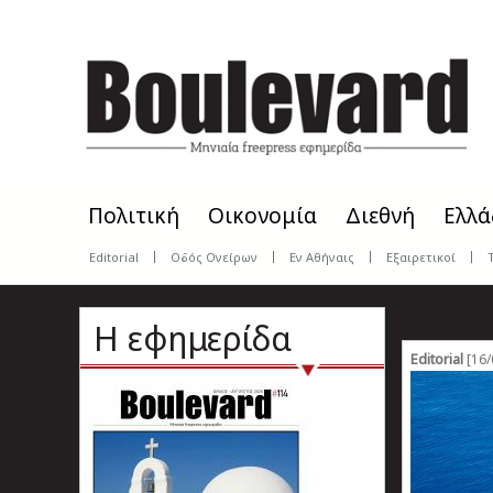
Skip
to
main
content
Πολιτική
Οικονομία
Διεθνή
Ελλά
Editorial
Οδός Ονείρων
Εν Αθήναις
Εξαιρετικοί
Η εφημερίδα
Editorial
[16/