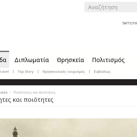
SEARCH
FORM
Αναζήτηση
ΤΑΥΤΟΤΗ
δα
Διπλωματία
Θρησκεία
Πολιτισμός
Travel
Top Story
Θρησκευτικός τουρισμός
Ευβούλως
λάδα
Ποσότητες και ποιότητες
τες και ποιότητες