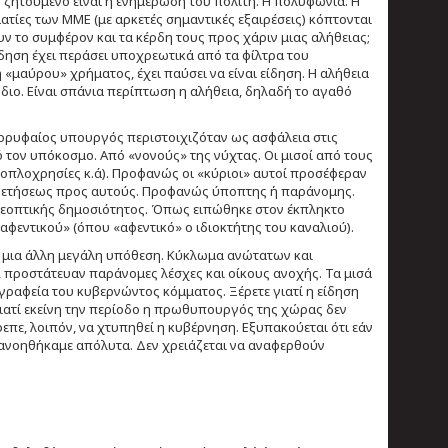
ο ζητούμενο είναι η ενημέρωση του πολίτη. Η πολυφωνία. Η
ματίες των ΜΜΕ (με αρκετές σημαντικές εξαιρέσεις) κόπτονται
ν το συμφέρον και τα κέρδη τους προς χάριν μιας αλήθειας;
ίδηση έχει περάσει υποχρεωτικά από τα φίλτρα του
μαύρου» χρήματος, έχει παύσει να είναι είδηση. Η αλήθεια
όδιο. Είναι σπάνια περίπτωση η αλήθεια, δηλαδή το αγαθό
ορυφαίος υπουργός περιστοιχιζόταν ως ασφάλεια στις
ό τον υπόκοσμο. Από «νονούς» της νύχτας. Οι μισοί από τους
 οπλοχρησίες κ.ά). Προφανώς οι «κύριοι» αυτοί προσέφεραν
ηρετήσεως προς αυτούς. Προφανώς ύποπτης ή παράνομης.
ηλεοπτικής δημοσιότητος. Όπως ειπώθηκε στον έκπληκτο
αφεντικού» (όπου «αφεντικό» ο ιδιοκτήτης του καναλιού).
ος μια άλλη μεγάλη υπόθεση. Κύκλωμα ανώτατων και
 προστάτευαν παράνομες λέσχες και οίκους ανοχής. Τα μισά
γραφεία του κυβερνώντος κόμματος. Ξέρετε γιατί η είδηση
Γιατί εκείνη την περίοδο η πρωθυπουργός της χώρας δεν
πε, λοιπόν, να χτυπηθεί η κυβέρνηση. Εξυπακούεται ότι εάν
ατανοηθήκαμε απόλυτα. Δεν χρειάζεται να αναφερθούν