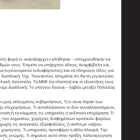
 πρώτη φορά οι «καναλάρχες» κλήθηκαν – υποχρεώθηκαν να
θμών τους. Έπρεπε να υπάρχουν άδειες; Αναμφίβολα ναι,
εια (υγειονομικού ενδιαφέροντος) και να πληρώνει τέλος για
απλοκή; Όχι. Τουναντίον, εκτιμάται ότι θα τη γιγαντώσει.
κή; Ασύστολη. Τα ΜΜΕ (τα πλείστα) και οι ιδιοκτήτες τους
ούμε διαπλοκή; Το υπόγειο δούναι – λαβείν μεταξύ Πολιτείας
ν μιας εκλεγμένης κυβερνήσεως. Ό,τι είναι πέραν των
ς επιχειρήσεως. Τι ανταλλάσσουν οι δύο συναλλασσόμενοι;
νηση ή τα κόμματα, τις υπηρεσίες η εκδοτική επιχείρηση. Τι
ιες του Δημοσίου, χορηγίες διαφημίσεων κρατικών φορέων
χωρίς τις αναγκαίες εξασφαλίσεις, ή σκέτα με «αέρα».
 χορηγούς. Τι υπηρεσίες προσφέρει η άλλη πλευρά; Την
ινής γνώμης. Τι σημαίνει αυτό στην πράξη; Χαλιναγώγηση