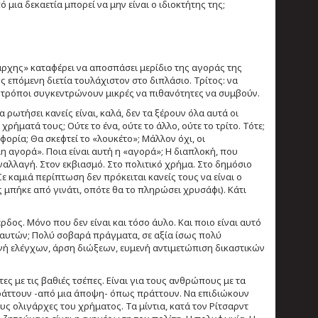
ό μια δεκαετία μπορεί να μην είναι ο ιδιοκτήτης της;
άρχης» καταφέρει να αποσπάσει μερίδιο της αγοράς της
 επόμενη διετία τουλάχιστον στο διπλάσιο. Τρίτος: να
ι τρόποι συγκεντρώνουν μικρές να πιθανότητες να συμβούν.
ωτήσει κανείς είναι, καλά, δεν τα ξέρουν όλα αυτά οι
ρήματά τους; Ούτε το ένα, ούτε το άλλο, ούτε το τρίτο. Τότε;
φορία; Θα σκεφτεί το «λουκέτο»; Μάλλον όχι, οι
η αγορά». Ποια είναι αυτή η «αγορά»; Η διαπλοκή, που
υναλλαγή. Στον εκβιασμό. Στο πολιτικό χρήμα. Στο δημόσιο
ε καμιά περίπτωση δεν πρόκειται κανείς τους να είναι ο
 μπήκε από γινάτι, οπότε θα το πληρώσει χρυσάφι). Κάτι
δος. Μόνο που δεν είναι και τόσο άυλο. Και ποιο είναι αυτό
’ αυτών; Πολύ σοβαρά πράγματα, σε αξία ίσως πολύ
ή ελέγχων, άρση διώξεων, ευμενή αντιμετώπιση δικαστικών
ς με τις βαθιές τσέπες. Είναι για τους ανθρώπους με τα
πράττουν -από μια άποψη- όπως πράττουν. Να επιδιώκουν
υς ολιγάρχες του χρήματος. Τα μίντια, κατά τον Ρίτσαρντ