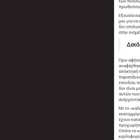
των πολιτώ
πρωθυπουρ
Εξουσία κα
μεν για να
δεν επιδιώ
στην ενημέ
Δεκά
Πριν αφήσο
αναφέρθηκε
απόκτησή τ
παραπάνω α
επενδύει π
δεν είναι 
αυτών των 
ανέρχονται
Με το «καλ
εκατομμύρι
έχουν κατα
προχωρήσου
Οπότε το κ
κερδοφορία