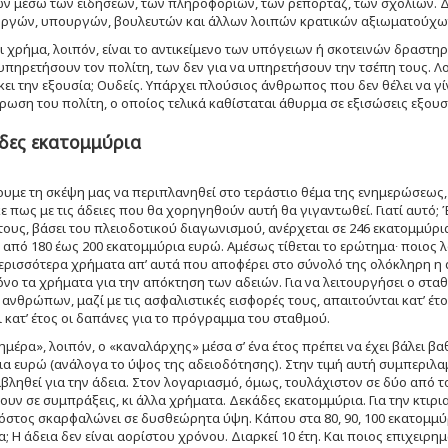
ν μέσω των ειδήσεων, των πληροφοριών, των ρεπορτάζ, των σχολίων. Δ
γών, υπουργών, βουλευτών και άλλων λοιπών κρατικών αξιωματούχω
ι χρήμα, λοιπόν, είναι το αντικείμενο των υπόγειων ή σκοτεινών δραστ
 υπηρετήσουν τον πολίτη, των δεν για να υπηρετήσουν την τσέπη τους. Λο
κει την εξουσία; Ουδείς. Υπάρχει πλούσιος άνθρωπος που δεν θέλει να γ
ρωση του πολίτη, ο οποίος τελικά καθίσταται άθυρμα σε εξισώσεις εξου
δες εκατομμύρια
υμε τη σκέψη μας να περιπλανηθεί στο τεράστιο θέμα της ενημερώσεως
 πως με τις άδειες που θα χορηγηθούν αυτή θα γιγαντωθεί. Γιατί αυτό; Έ
ους, βάσει του πλειοδοτικού διαγωνισμού, ανέρχεται σε 246 εκατομμύρια
πό 180 έως 200 εκατομμύρια ευρώ. Αμέσως τίθεται το ερώτημα∙ ποιος λ
ερισσότερα χρήματα απ’ αυτά που αποφέρει στο σύνολό της ολόκληρη η
μόνο τα χρήματα για την απόκτηση των αδειών. Για να λειτουργήσει ο σταθ
ανθρώπων, μαζί με τις ασφαλιστικές εισφορές τους, απαιτούνται κατ’ έτ
 κατ’ έτος οι δαπάνες για το πρόγραμμα του σταθμού.
ημέρα», λοιπόν, ο «καναλάρχης» μέσα σ’ ένα έτος πρέπει να έχει βάλει βα
α ευρώ (ανάλογα το ύψος της αδειοδότησης). Στην τιμή αυτή συμπεριλαμβ
βληθεί για την άδεια. Στον λογαριασμό, όμως, τουλάχιστον σε δύο από τ
ν σε συμπράξεις, κι άλλα χρήματα. Δεκάδες εκατομμύρια. Για την κτιρ
όστος σκαρφαλώνει σε δυσθεώρητα ύψη. Κάπου στα 80, 90, 100 εκατομμύ
; Η άδεια δεν είναι αορίστου χρόνου. Διαρκεί 10 έτη. Και ποιος επιχειρ