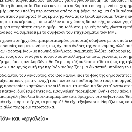
ι, είναι παιγνιδάκια των πλουσίων για να γίνουν ακόμη πιο πλούσιοι. Τ
 ίδια η δημοκρατία. Πιστεύει κανείς στα σοβαρά ότι οι σημερινοί επιχειρη
ημέρωση του πολίτη περισσότερο από το συμφέρον τους; Ότι θα θυσιάσου
λυπτικού ρεπορτάζ; Μιας κριτικής; Αλλά ας το ξεκαθαρίσουμε. Όταν η ε
ς και του κέρδους, πόσω μάλλον από χώρους διαπλοκής, συναλλαγής ή «
σήμερα απαραίτητη στην ενημέρωση. Μάλιστα, μερικές φορές, γίνεται εμπ
ώσεως, να συμπέσει με το συμφέρον του επιχειρηματία των ΜΜΕ.
ά χρόνια υπήρχε ένα εμπεριστατωμένο ρεπορτάζ σύμφωνα με το οποίο κ
αρουσίες και μετακινήσεις του, όχι από άνδρες της Αστυνομίας, αλλά απ
αν «φορτωμένοι» με ποινικά αδικήματα (σωματικές βλάβες, οπλοφορίες,
σίες τους στον εν λόγω υπουργό σε αντάλλαγμα κάποιας γενναίας εξυπ
ήτημα, όπως αντιλαμβάνεσθε. Το ρεπορτάζ ουδέποτε είδε το φως της τ
«ο κ. υπουργός αυτή την περίοδο “καθαρίζει” μια δικαστική υπόθεση του 
οδα αυτού του γεγονότος, στο ίδιο κανάλι, είδε το φως της δημοσιότητ
ξιωματικών, με την ανοχή του πολιτικού προϊσταμένου τους υπουργού,
ς προστασίας καρπώνονταν οι ίδιοι και τα υπόλοιπα διοχετεύονταν στα 
 πάταγο, διαθεσιμότητες και εισαγγελική παρέμβαση) βγήκε στον αέρα; 
 μια μεγάλη δουλειά δισεκατομμυρίων τότε δραχμών στο «αφεντικό». Έπρε
κό» είχε πάρει το έργο, το ρεπορτάζ θα είχε εξαφανιστεί. Νομίζω πως κ
ς άλλα παρόμοια περιστατικά.
ϊόν» και «εργαλείο»