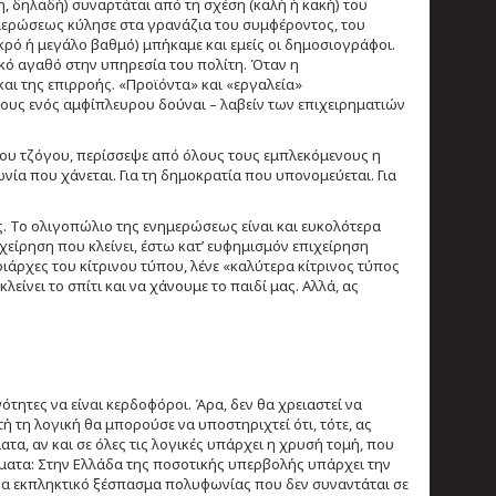
η, δηλαδή) συναρτάται από τη σχέση (καλή ή κακή) του
νημερώσεως κύλησε στα γρανάζια του συμφέροντος, του
κρό ή μεγάλο βαθμό) μπήκαμε και εμείς οι δημοσιογράφοι.
κό αγαθό στην υπηρεσία του πολίτη. Όταν η
αι της επιρροής. «Προϊόντα» και «εργαλεία»
υς ενός αμφίπλευρου δούναι – λαβείν των επιχειρηματιών
ζικου τζόγου, περίσσεψε από όλους τους εμπλεκόμενους η
νία που χάνεται. Για τη δημοκρατία που υπονομεύεται. Για
ς. Το ολιγοπώλιο της ενημερώσεως είναι και ευκολότερα
χείρηση που κλείνει, έστω κατ’ ευφημισμόν επιχείρηση
τριάρχες του κίτρινου τύπου, λένε «καλύτερα κίτρινος τύπος
είνει το σπίτι και να χάνουμε το παιδί μας. Αλλά, ας
ότητες να είναι κερδοφόροι. Άρα, δεν θα χρειαστεί να
 τη λογική θα μπορούσε να υποστηριχτεί ότι, τότε, ας
τα, αν και σε όλες τις λογικές υπάρχει η χρυσή τομή, που
ήματα: Στην Ελλάδα της ποσοτικής υπερβολής υπάρχει την
να εκπληκτικό ξέσπασμα πολυφωνίας που δεν συναντάται σε