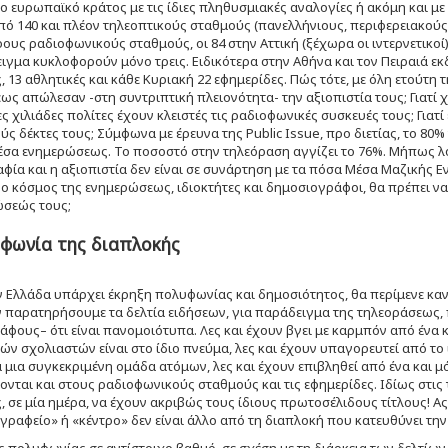
ο ευρωπαϊκό κράτος με τις ίδιες πληθυσμιακές αναλογίες ή ακόμη και μ
ό 140 και πλέον τηλεοπτικούς σταθμούς (πανελλήνιους, περιφερειακούς, τ
ους ραδιοφωνικούς σταθμούς, οι 84 στην Αττική (ξέχωρα οι ιντερνετικοί).
ιγμα κυκλοφορούν μόνο τρεις. Ειδικότερα στην Αθήνα και τον Πειραιά εκδ
, 13 αθλητικές και κάθε Κυριακή 22 εφημερίδες. Πώς τότε, με όλη ετούτ
ς απώλεσαν -στη συντριπτική πλειονότητα- την αξιοπιστία τους; Γιατί χ
ς χιλιάδες πολίτες έχουν κλειστές τις ραδιοφωνικές συσκευές τους; Γιατ
ύς δέκτες τους; Σύμφωνα με έρευνα της Public Issue, προ διετίας, το 80%
έσα ενημερώσεως. Το ποσοστό στην τηλεόραση αγγίζει το 76%. Μήπως λο
φία και η αξιοπιστία δεν είναι σε συνάρτηση με τα πόσα Μέσα Μαζικής
 κόσμος της ενημερώσεως, ιδιοκτήτες και δημοσιογράφοι, θα πρέπει να 
σεώς τους;
φωνία της διαπλοκής
ν Ελλάδα υπάρχει έκρηξη πολυφωνίας και δημοσιότητος, θα περίμενε κα
ν παρατηρήσουμε τα δελτία ειδήσεων, για παράδειγμα της τηλεοράσεως, 
φους– ότι είναι πανομοιότυπα. Λες και έχουν βγει με καρμπόν από ένα κ
ών σχολιαστών είναι στο ίδιο πνεύμα, λες και έχουν υπαγορευτεί από το ί
α μια συγκεκριμένη ομάδα ατόμων, λες και έχουν επιβληθεί από ένα και μ
νται και στους ραδιοφωνικούς σταθμούς και τις εφημερίδες. Ιδίως στις 
, σε μία ημέρα, να έχουν ακριβώς τους ίδιους πρωτοσέλιδους τίτλους! Α
γραφείο» ή «κέντρο» δεν είναι άλλο από τη διαπλοκή που κατευθύνει 
ς πολυφωνίας σε αντίστοιχο βαθμό, σε σχέση με τη διάρκεια των δελτίων ε