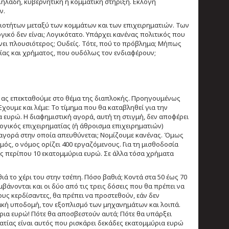
ηλαδή, κυβερνητική ή κομματική στήριξη. Εκλογή
ν.
ηριοτήτων μεταξύ των κομμάτων και των επιχειρηματιών. Των
γικό δεν είναι; Λογικότατο. Υπάρχει κανένας πολιτικός που
ίνει πλουσιότερος; Ουδείς. Τότε, πού το πρόβλημα; Μήπως
σίας και χρήματος, που ουδόλως τον ενδιαφέρουν;
, ας επεκταθούμε στο θέμα της διαπλοκής. Προηγουμένως
χουμε και λέμε: Το τίμημα που θα καταβληθεί για την
 ευρώ. Η διαφημιστική αγορά, αυτή τη στιγμή, δεν αποφέρει
ογικός επιχειρηματίας (ή άθροισμα επιχειρηματιών)
 αγορά στην οποία απευθύνεται; Νομίζουμε κανένας. Όμως
μός, ο νόμος ορίζει 400 εργαζόμενους. Για τη μισθοδοσία
ος περίπου 10 εκατομμύρια ευρώ. Σε άλλα τόσα χρήματα
θιά το χέρι του στην τσέπη. Πόσο βαθιά; Κοντά στα 50 έως 70
άνονται και οι δύο από τις τρεις δόσεις που θα πρέπει να
ους κερδίσαντες, θα πρέπει να προστεθούν, εάν δεν
ιακή υποδομή, τον εξοπλισμό των μηχανημάτων και λοιπά.
ρια ευρώ! Πότε θα αποσβεστούν αυτά; Πότε θα υπάρξει
ηματίας είναι αυτός που ρισκάρει δεκάδες εκατομμύρια ευρώ