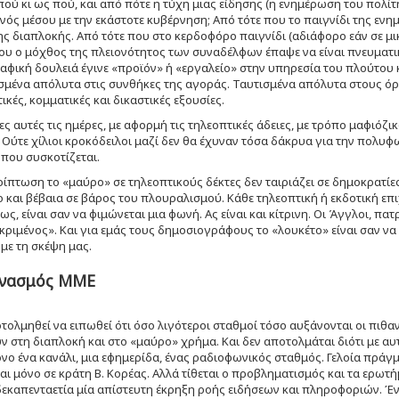
πού κι ως πού, και από πότε η τύχη μιας είδησης (η ενημέρωση του πολίτ
ενός μέσου με την εκάστοτε κυβέρνηση; Από τότε που το παιγνίδι της ε
ης διαπλοκής. Από τότε που στο κερδοφόρο παιγνίδι (αδιάφορο εάν σε μι
ου ο μόχθος της πλειονότητος των συναδέλφων έπαψε να είναι πνευματι
φική δουλειά έγινε «προϊόν» ή «εργαλείο» στην υπηρεσία του πλούτου κ
ένα απόλυτα στις συνθήκες της αγοράς. Ταυτισμένα απόλυτα στους όρο
τικές, κομματικές και δικαστικές εξουσίες.
ες αυτές τις ημέρες, με αφορμή τις τηλεοπτικές άδειες, με τρόπο μαφιό
 Ούτε χίλιοι κροκόδειλοι μαζί δεν θα έχυναν τόσα δάκρυα για την πολυφω
 που συσκοτίζεται.
ρίπτωση το «μαύρο» σε τηλεοπτικούς δέκτες δεν ταιριάζει σε δημοκρατίε
 και βέβαια σε βάρος του πλουραλισμού. Κάθε τηλεοπτική ή εκδοτική επι
ς, είναι σαν να φιμώνεται μια φωνή. Ας είναι και κίτρινη. Οι Άγγλοι, πα
ριμένος». Και για εμάς τους δημοσιογράφους το «λουκέτο» είναι σαν να κλ
ε τη σκέψη μας.
νασμός ΜΜΕ
τολμηθεί να ειπωθεί ότι όσο λιγότεροι σταθμοί τόσο αυξάνονται οι πιθαν
 στη διαπλοκή και στο «μαύρο» χρήμα. Και δεν αποτολμάται διότι με αυτή
νο ένα κανάλι, μια εφημερίδα, ένας ραδιοφωνικός σταθμός. Γελοία πράγμα
ι μόνο σε κράτη Β. Κορέας. Αλλά τίθεται ο προβληματισμός και τα ερωτ
δεκαπενταετία μία απίστευτη έκρηξη ροής ειδήσεων και πληροφοριών. Έ