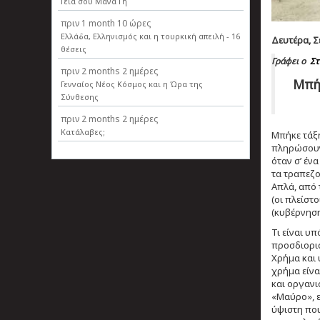
Γεια σου Μάνα Γη
πριν
1 month 10 ώρες
Ελλάδα, Ελληνισµός και η τουρκική απειλή - 16
Δευτέρα, Σε
θέσεις
Γράφει ο
Στ
πριν
2 months 2 ημέρες
Μπήκ
Γενναίος Νέος Κόσμος και η Ώρα της
Σύνθεσης
πριν
2 months 2 ημέρες
Κατάλαβες;
Μπήκε τάξη
πληρώσουν 
όταν σ’ έν
τα τραπεζο
Απλά, από 
(οι πλείστ
(κυβέρνηση
Τι είναι υ
προσδιορισ
Χρήμα και 
χρήμα είνα
και οργανι
«Μαύρο», ε
ύψιστη που