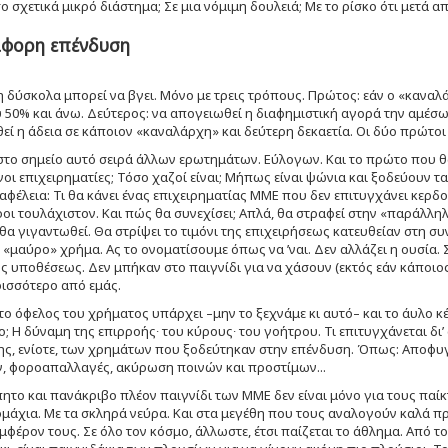
ο σχετικά μικρό διάστημα; Σε μια νόμιμη δουλειά; Με το ρίσκο ότι μετά απ
φορη επένδυση
 δύσκολα μπορεί να βγει. Μόνο με τρεις τρόπους. Πρώτος: εάν ο «καναλ
 50% και άνω. Δεύτερος: να απογειωθεί η διαφημιστική αγορά την αμέσως
ί η άδεια σε κάποιον «καναλάρχη» και δεύτερη δεκαετία. Οι δύο πρώτο
στο σημείο αυτό σειρά άλλων ερωτημάτων. Εύλογων. Και το πρώτο που θα ρ
οι επιχειρηματίες; Τόσο χαζοί είναι; Μήπως είναι ψώνια και ξοδεύουν τα χ
αφέλεια: Τι θα κάνει ένας επιχειρηματίας ΜΜΕ που δεν επιτυγχάνει κερδο
οι τουλάχιστον. Και πώς θα συνεχίσει; Απλά, θα στραφεί στην «παράλληλ
 θα γιγαντωθεί. Θα στρίψει το τιμόνι της επιχειρήσεως κατευθείαν στη σ
 «μαύρο» χρήμα. Ας το ονοματίσουμε όπως να ’ναι. Δεν αλλάζει η ουσία. Σ
ς υποθέσεως. Δεν μπήκαν στο παιγνίδι για να χάσουν (εκτός εάν κάποιος
ισσότερο από εμάς.
το όφελος του χρήματος υπάρχει –μην το ξεχνάμε κι αυτό– και το άυλο κέρ
; Η δύναμη της επιρροής∙ του κύρους∙ του γοήτρου. Τι επιτυγχάνεται δι
ς, ενίοτε, των χρημάτων που ξοδεύτηκαν στην επένδυση. Όπως: Αποφυγ
, φοροαπαλλαγές, ακύρωση ποινών και προστίμων...
το και πανάκριβο πλέον παιγνίδι των ΜΜΕ δεν είναι μόνο για τους παίκτε
μάχια. Με τα σκληρά νεύρα. Και στα μεγέθη που τους αναλογούν καλά 
μφέρον τους. Σε όλο τον κόσμο, άλλωστε, έτσι παίζεται το άθλημα. Από το