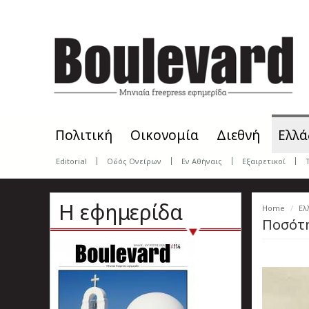
Skip
to
main
content
Πολιτική
Οικονομία
Διεθνή
Ελλά
Editorial
Οδός Ονείρων
Εν Αθήναις
Εξαιρετικοί
Η εφημερίδα
Home
Ελ
Ποσότη