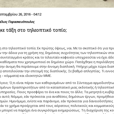
πτεμβρίου 26, 2016 - 04:12
έλιος Παρασκευόπουλος
ε τάξη στο τηλεοπτικό τοπίο;
 στο τηλεοπτικό τοπίο; Εκ πρώτης όψεως, ναι. Με το σκεπτικό ότι για
την άδεια για τη χρήση της δημόσιας συχνότητας των τηλεοπτικών στα
α συντεταγμένο κράτος και το τελευταίο καφενείο υποχρεούται να έχει άδ
καθίσματα που χρησιμοποιεί σε δημόσιο χώρο. Πατάχθηκε η περιλάλητη δι
την άνομη θα περάσουμε στην έννομη διαπλοκή. Υπήρχε μέχρι τώρα διαπλο
οι) αποτελούσαν την επιτομή της διαπλοκής. Σε βαθμό απληστίας. Τι εννο
 – κόμματα) και ιδιοκτητών ΜΜΕ.
πόγειο; Ό,τι είναι πέραν των καθορισμένων από το Σύνταγμα αρμοδιοτήτω
μένων δραστηριοτήτων από το καταστατικό μιας εκδοτικής ή τηλεοπτική
υπηρεσίες. Ποιος προσφέρει το ένα και ποιος το άλλο; Τα μετρητά η κυβέρ
ι αυτό; Νόμιμο, εάν πρόκειται για αναθέσεις δημόσιων έργων, προμήθε
σμών. Ημινόμιμο, ενίοτε και παράνομο, εάν πρόκειται για δανειοδοτήσεις 
άν το χρήμα προέρχεται από τους αόρατους πολιτικούς και κομματικούς
 μπορεί να παρέχει ένα συγκρότημα ενημερώσεως. Τη διαχείριση της κο