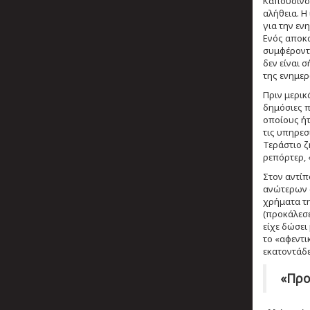
Καπουσίνσκ
αλήθεια. Η
για την εν
Ενός αποκα
συμφέροντο
δεν είναι 
της ενημερ
Πριν μερικ
δημόσιες π
οποίους ήτ
τις υπηρε
Τεράστιο ζ
ρεπόρτερ, 
Στον αντίπ
ανώτερων α
χρήματα τη
(προκάλεσε
είχε δώσει
το «αφεντι
εκατοντάδε
«Προ