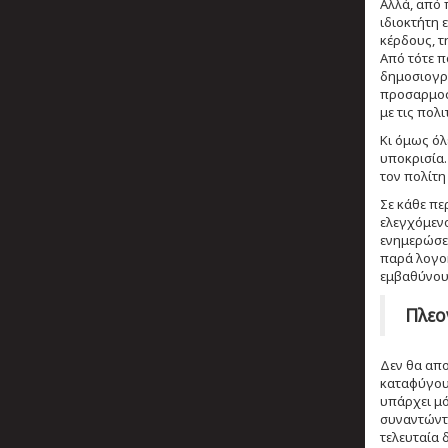
Αλλά, από 
ιδιοκτήτη 
κέρδους, τ
Από τότε π
δημοσιογρα
προσαρμοσμ
με τις πολι
Κι όμως όλ
υποκρισία.
τον πολίτη
Σε κάθε πε
ελεγχόμενο
ενημερώσεω
παρά λογοκ
εμβαθύνουμ
Πλεο
Δεν θα απο
καταφύγουν
υπάρχει μό
συναντώντα
τελευταία 