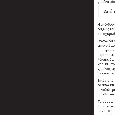
για ένα τόσ
Ασύμ
Η επένδυση
τάξεως του
κατοχυρωθε
Γεννώνται 
εμπλεκόμεν
Ρωτάμε με 
περισσότερ
λέγαμε ότι
χρήμα. Στο
χαμένος τη
ξέρουν περ
Εκτός από 
το ασώματο
μεγαλύτερη
υποθέσεων
Το αδυσώπη
δυνατά στο
μόνο το συ