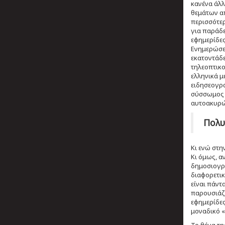
κανένα άλλ
θεμάτων απ
περισσότερ
για παράδε
εφημερίδες
Ενημερώσεω
εκατοντάδε
τηλεοπτικο
ελληνικά μ
ειδησεογρα
σύσσωμος ο
αυτοακυρώ
Πολυ
Κι ενώ στη
Κι όμως, α
δημοσιογρά
διαφορετικ
είναι πάντ
παρουσιάζο
εφημερίδες
μοναδικό «
Το θέμα τη