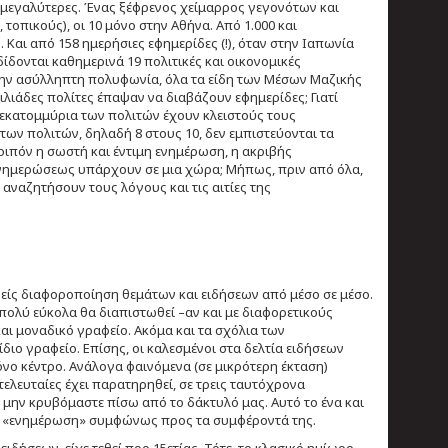
ε μεγαλύτερες. Ένας ξέφρενος χείμαρρος γεγονότων και
οπικούς), οι 10 μόνο στην Αθήνα. Από 1.000 και
 Και από 158 ημερήσιες εφημερίδες (!), όταν στην Ιαπωνία
ίδονται καθημερινά 19 πολιτικές και οικονομικές
η την ασύλληπτη πολυφωνία, όλα τα είδη των Μέσων Μαζικής
ιλιάδες πολίτες έπαψαν να διαβάζουν εφημερίδες; Γιατί
ί εκατομμύρια των πολιτών έχουν κλειστούς τους
 των πολιτών, δηλαδή 8 στους 10, δεν εμπιστεύονται τα
ιπόν η σωστή και έντιμη ενημέρωση, η ακριβής
 Ενημερώσεως υπάρχουν σε μια χώρα; Μήπως, πριν από όλα,
αναζητήσουν τους λόγους και τις αιτίες της
νείς διαφοροποίηση θεμάτων και ειδήσεων από μέσο σε μέσο.
πολύ εύκολα θα διαπιστωθεί –αν και με διαφορετικούς
αι μοναδικό γραφείο. Ακόμα και τα σχόλια των
διο γραφείο. Επίσης, οι καλεσμένοι στα δελτία ειδήσεων
όνο κέντρο. Ανάλογα φαινόμενα (σε μικρότερη έκταση)
τελευταίες έχει παρατηρηθεί, σε τρεις ταυτόχρονα
ς μην κρυβόμαστε πίσω από το δάκτυλό μας. Αυτό το ένα και
την «ενημέρωση» συμφώνως προς τα συμφέροντά της.
ιδήσεων, είχε τεθεί προ 15ετίας. Τότε, το κλασικό ημίωρο