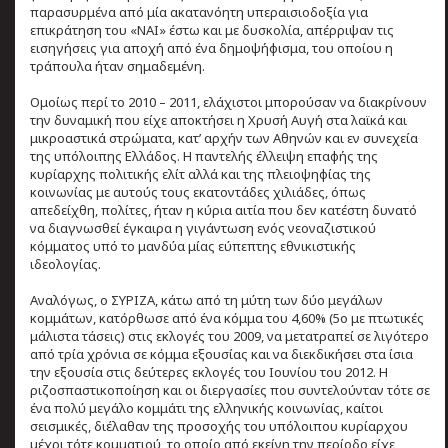
παρασυρμένα από μία ακατανόητη υπεραισιοδοξία για
επικράτηση του «ΝΑΙ» έστω και με δυσκολία, απέρριψαν τις
εισηγήσεις για αποχή από ένα δημοψήφισμα, του οποίου η
τράπουλα ήταν σημαδεμένη.
Ομοίως περί το 2010 – 2011, ελάχιστοι μπορούσαν να διακρίνουν
την δυναμική που είχε αποκτήσει η Χρυσή Αυγή στα λαϊκά και
μικροαστικά στρώματα, κατ’ αρχήν των Αθηνών και εν συνεχεία
της υπόλοιπης Ελλάδος. Η παντελής έλλειψη επαφής της
κυρίαρχης πολιτικής ελίτ αλλά και της πλειοψηφίας της
κοινωνίας με αυτούς τους εκατοντάδες χιλιάδες, όπως
απεδείχθη, πολίτες, ήταν η κύρια αιτία που δεν κατέστη δυνατό
να διαγνωσθεί έγκαιρα η γιγάντωση ενός νεοναζιστικού
κόμματος υπό το μανδύα μίας εύπεπτης εθνικιστικής
ιδεολογίας.
Αναλόγως, ο ΣΥΡΙΖΑ, κάτω από τη μύτη των δύο μεγάλων
κομμάτων, κατόρθωσε από ένα κόμμα του 4,60% (5ο με πτωτικές
μάλιστα τάσεις) στις εκλογές του 2009, να μετατραπεί σε λιγότερο
από τρία χρόνια σε κόμμα εξουσίας και να διεκδικήσει στα ίσια
την εξουσία στις δεύτερες εκλογές του Ιουνίου του 2012. Η
ριζοσπαστικοποίηση και οι διεργασίες που συντελούνταν τότε σε
ένα πολύ μεγάλο κομμάτι της ελληνικής κοινωνίας, καίτοι
σεισμικές, διέλαθαν της προσοχής του υπόλοιπου κυρίαρχου
μέχρι τότε κομματιού, το οποίο από εκείνη την περίοδο είχε