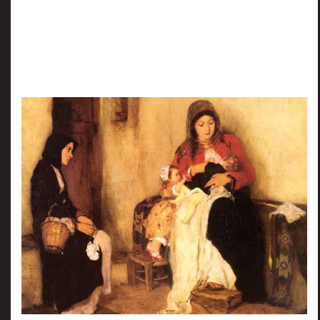
πριν
2 months 6 ημέρες
Κατάλαβες;