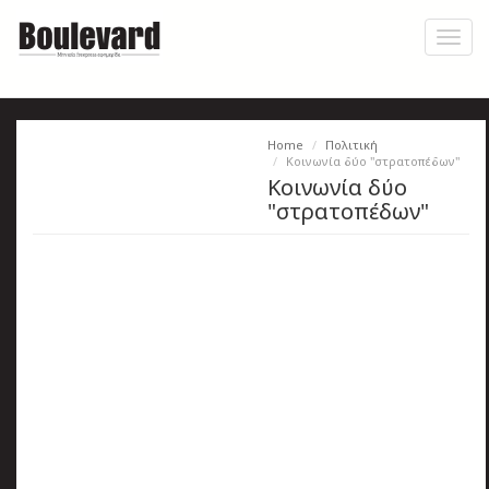
Skip
to
Toggl
main
naviga
content
Home
Πολιτική
Η
Κοινωνία δύο "στρατοπέδων"
Κοινωνία δύο
εφημερίδα
"στρατοπέδων"