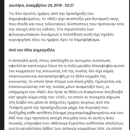
Δευτέρα, Δεκεμβρίου 24, 2018 - 02:27
Τις δύο πρώτες ημέρες από την προκήρυξη του
δημοψηφίσματος, το «ΝΑΙ» είχε αναπτύξει μία δυναμική νίκης
που έπειθε και τους τελευταίους δύσπιστους που πρότειναν τότε
την αποχή από τις κάλπες. Στο στρατόπεδο των
φιλοευρωπαϊκών δυνάμεων η πεποίθηση αυτή είχε σχεδόν
κυριαρχήσει όλες τις ημέρες πριν το δημοψήφισμα.
Από τον Ηλία Δημητρέλλο
Η απατηλή αυτή, όπως απεδείχθη εν συνεχεία, εντύπωση
οφειλόταν κατά κύριο λόγο ότι η πολύ μεγάλη πλειοψηφία αυτού
του κομματιού της κοινωνίας επί της ουσίας δεν είχε καμία
επικοινωνία και συναναστροφή με το άλλο κομμάτι της
κοινωνίας, το οποίο ήταν έτοιμο για ολική ρήξη. Ομιλώντας και
επικοινωνώντας επί της ουσίας μόνο αναμεταξύ τους, οι
υπέρμαχοι του «ΝΑΙ» δεν ήταν σε θέση να διακρίνουν ένα βουβό
κατ’ αρχήν κύμα υπέρ του «ΟΧΙ», το οποίο εν συνεχεία σάρωσε
στη διάβα του μέσα σε ελάχιστες ημέρες (κυρίως από την
Τετάρτη μετά την προκήρυξη και μέχρι την Κυριακή που
διεξήχθη) κάθε αντίθετη δύναμη (συμπεριλαμβανομένου και του
ΚΚΕ που είχε προτείνει αποχή στα μέλη του). Κι αυτή η άνευ
λογικής υπεροψία των «Μένουμε Ευρώπη» ευθύνεται απολύτως
για το μεγαλύτερο λάθος των αστικών κομμάτων τότε, τα οποία