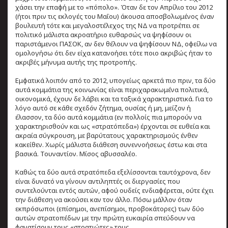
χάσει την επαφή με το «πόπολο». Όταν δε τον Απρίλιο του 2012
(ήτοι πριν τις εκλογές του Μαΐου) άκουσα αποσβολωμένος έναν
βουλευτή τότε και μεγαλοστέλεχος της ΝΔ να προτρέπει σε
πολιτικό μάλιστα ακροατήριο ευθαρσώς να ψηφίσουν οι
παριστάμενοι ΠΑΣΟΚ, αν δεν θέλουν να ψηφίσουν ΝΔ, οφείλω να
ομολογήσω ότι δεν είχα κατανοήσει τότε ποιο ακριβώς ήταν το
ακριβές μήνυμα αυτής της προτροπής.
Εμφατικά λοιπόν από το 2012, υπογείως αρκετά πιο πριν, τα δύο
αυτά κομμάτια της κοινωνίας είναι περιχαρακωμένα πολιτικά,
οικονομικά, έχουν δε λάβει και τα ταξικά χαρακτηριστικά. Για το
λόγο αυτό σε κάθε σχεδόν ζήτημα, ουσίας ή μη, μείζον ή
έλασσον, τα δύο αυτά κομμάτια (εν πολλοίς πια μπορούν να
χαρακτηρισθούν και ως «στρατόπεδα») έρχονται σε ευθεία και
ακραία σύγκρουση, με βαρύτατους χαρακτηρισμούς ένθεν
κακείθεν. Χωρίς μάλιστα διάθεση συνεννοήσεως έστω και στα
βασικά. Τουναντίον. Μίσος αβυσσαλέο.
Καθώς τα δύο αυτά στρατόπεδα εξελίσσονται ταυτόχρονα, δεν
είναι δυνατό να γίνουν αντιληπτές οι διεργασίες που
συντελούνται εντός αυτών, αφού ουδείς ενδιαφέρεται, ούτε έχει
την διάθεση να ακούσει καν τον άλλο. Πόσω μάλλον όταν
εκπρόσωποι (επίσημοι, ανεπίσημοι, προβοκάτορες) των δύο
αυτών στρατοπέδων με την πρώτη ευκαιρία σπεύδουν να
φανατίσουν τους «στρατιώτες» τους.