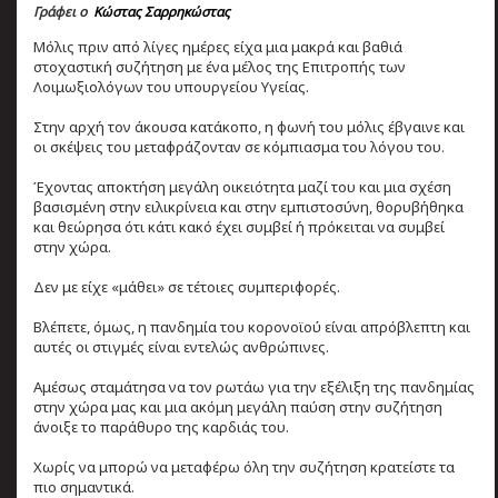
Γράφει ο
Κώστας Σαρρηκώστας
Μόλις πριν από λίγες ημέρες είχα μια μακρά και βαθιά
στοχαστική συζήτηση με ένα μέλος της Επιτροπής των
Λοιμωξιολόγων του υπουργείου Υγείας.
Στην αρχή τον άκουσα κατάκοπο, η φωνή του μόλις έβγαινε και
οι σκέψεις του μεταφράζονταν σε κόμπιασμα του λόγου του.
Έχοντας αποκτήση μεγάλη οικειότητα μαζί του και μια σχέση
βασισμένη στην ειλικρίνεια και στην εμπιστοσύνη, θορυβήθηκα
και θεώρησα ότι κάτι κακό έχει συμβεί ή πρόκειται να συμβεί
στην χώρα.
Δεν με είχε «μάθει» σε τέτοιες συμπεριφορές.
Βλέπετε, όμως, η πανδημία του κορονοϊού είναι απρόβλεπτη και
αυτές οι στιγμές είναι εντελώς ανθρώπινες.
Αμέσως σταμάτησα να τον ρωτάω για την εξέλιξη της πανδημίας
στην χώρα μας και μια ακόμη μεγάλη παύση στην συζήτηση
άνοιξε το παράθυρο της καρδιάς του.
Χωρίς να μπορώ να μεταφέρω όλη την συζήτηση κρατείστε τα
πιο σημαντικά.