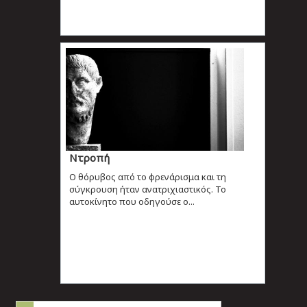
Ντροπή
O θόρυβος από το φρενάρισμα και τη
σύγκρουση ήταν ανατριχιαστικός. Το
αυτοκίνητο που οδηγούσε ο...