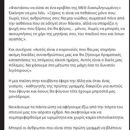
«Φαντάσου να είσαι σε ένα κρεβάτι της ΜΕΘ διασωληνωμένος»
ξεκίνησε να μου λέει. «Ξέρεις τι είναι να πεθαίνεις μόνο σου;
Χωρίς τους ανθρώπους σου; Να μην νιώθεις σωματικό πόνο από
την ασθένεια που σε οδηγεί στον θάνατο, αλλά να σπαράζει η
ψυχή σου που ξέρεις ότι θα φύγεις… μόνος. Χωρίς να μπορείς να
ακουμπήσεις το χέρι της μητέρας σου, του παιδιού σου και όσων
αγαπάς;».
Kαι συνέχισε: «Αυτός είναι ο κορονοϊός που θα μας στερήσει
ακόμη δεκάδες συνανθρώπους μας και θα ζήσουμε δραματικές
καταστάσεις τις επόμενες είκοσι ημέρες. Αυτός είναι ο δικός μας
πόλεμος. Να χάσουμε στο μέτωπο της μάχη όσο το δυνατόν
λιγότερους».
Η μια παύση στην κουβέντα έφερε την άλλη και όταν ένας
γιατρός - καθηγητής της πρώτης γραμμής δακρύζει για αυτούς
που έφυγαν και όσους θα φύγουν τότε έχουμε μπροστά μας
μονόδρομο.
Να κάνουμε τα πάντα ώστε να αφήσουμε έξω από την πόρτα του
σπιτιού μας τον αόρατο εχθρό. Να σκεφτούμε και να
συμπεριφερθούμε με ωριμότητα και χωρίς καμία επιπολαιότητα.
Μπορεί οι άνθρωποι που είναι στην πρώτη γραμμή να βλέπουν