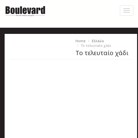
Skip
to
Toggl
main
naviga
content
Home
Ελλάδα
Η
Το τελευταίο χάδι
Το τελευταίο χάδι
εφημερίδα