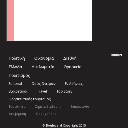
Πολιτική
Οικονομία
Διεθνή
Ελλάδα
Διπλωματία
Θρησκεία
Πολιτισμός
Editorial
Οδός Ονείρων
Εν Αθήναις
Εξαιρετικοί
Travel
Top Story
Θρησκευτικός τουρισμός
Ταυτότητα
Σημεία διάθεσης
Επικοινωνία
Διαφήμιση
Όροι χρήσης
© Boulevard Copyright 2015