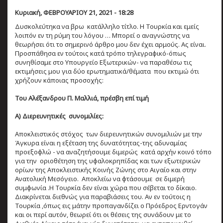
Κυριακή, ΦΕΒΡΟΥΑΡΙΟΥ 21, 2021 - 18:28
Δυσκολεύτηκα να βρω κατάλληλο τίτλο. Η Τουρκία και εμείς
λοιπόν εν τη ρύμη του λόγου … Μπορεί ο αναγνώστης να
θεωρήσει ότι το σημερινό άρθρο μου δεν έχει αρμούς. Ας είναι.
Προσπάθησα εν τούτοις κατά τρόπο τηλεγραφικό-όπως
συνηθίσαμε στο Υπουργείο Εξωτερικών- να παραθέσω τις
εκτιμήσεις μου για δύο ερωτηματικά/θέματα που εκτιμώ ότι
χρήζουν κάποιας προσοχής:
Του Αλέξανδρου Π. Μαλλιά, πρέσβη επί τιμή
Α) Διερευνητικές συνομιλίες:
Αποκλειστικός στόχος των διερευνητικών συνομιλιών με την
Άγκυρα είναι η εξέταση της δυνατότητας-της αδυναμίας
προεξοφλώ - να αναζητήσουμε διμερώς κατά αρχήν κοινό τόπο
για την οριοθέτηση της υφαλοκρηπίδας και των εξωτερικών
ορίων της Αποκλειστικής Κοινής Ζώνης στο Αιγαίο και στην
Ανατολική Μεσόγειο. Αποκλείω να φτάσουμε σε διμερή
συμφωνία .Η Τουρκία δεν είναι χώρα που σέβεται το δίκαιο.
Διακρίνεται διεθνώς για παραβιάσεις του. Αν εν τούτοις η
Τουρκία ,όπως εις μάτην προπαγανδίζει ο Πρόεδρος Ερντογάν
και οι περί αυτόν, θεωρεί ότι οι θέσεις της συνάδουν με το