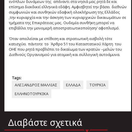
ενόπλων δυνάμεων της απέναντι στα νησιά μας ρητά δε και
επίσημα διεκδικεί ελληνικά εδάφη. Αμφισβητεί την βάσει διεθνών
συμφωνιών και συνθηκών εδαφική ολοκλήρωση της Ελλάδος
,την κυριαρχία και την άσκηση των κυριαρχικών δικαιωμάτων σε
τμήματα της Επικράτειας μας. Ουδεμία συνθήκη μπορεί να
επιβάλλει την μονομερή αποστρατιωτικοποίηση/ αφοπλισμό.
Όταν απειλείσαι με επίθεση και στρατιωτική εισβολή τότε
κατισχύει πάντοτε το Άρθρο 51 του Καταστατικού Χάρτη του
ΟΗΕ που ρητά προβλέπει το δικαίωμα των κρατών –μελών του
Διεθνούς Οργανισμού για ατομική και συλλογική αυτοάμυνα.
Tags:
ΑΛΕΞΑΝΔΡΟΣ ΜΑΛΛΙΑΣ
ΕΛΛΑΔΑ
ΤΟΥΡΚΙΑ
ΕΛΛΗΝΟΤΟΥΡΚΙΚΑ
Διαβάστε σχετικά