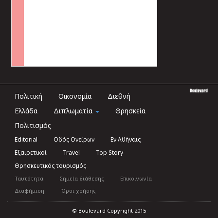
Πολιτική
Οικονομία
Διεθνή
Ελλάδα
Διπλωματία
Θρησκεία
Πολιτισμός
Editorial
Οδός Ονείρων
Εν Αθήναις
Εξαιρετικοί
Travel
Top Story
Θρησκευτικός τουρισμός
Ταυτότητα
Σημεία διάθεσης
Επικοινωνία
Διαφήμιση
Όροι χρήσης
© Boulevard Copyright 2015