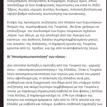
δοκιμασμένες συνεργασίες & συμμαχίες .Κυρίως όμως ,όπως
αποδείξαμε σε δύο διαφορετικές περιπτώσεις και κατά το 2020 (
Έβρος, Αιγαίο), ισχυρές ένοπλες δυνάμεις, πολιτική βούληση και
υψηλό βαθμό πολιτικής συνεννόησης και συναίνεσης.
Ενόψει της προσεχούς συζήτησης στο πλαίσιο των Ευρωπαϊκών
θεσμών της συμπεριφοράς της Τουρκίας ,θα ήταν χρήσιμο να
επιδιώξουμε τον συνδυασμό των Ευρω-τουρκικών σχέσεων
,πέραν των άλλων, με την αποδοχή από την Άγκυρα των
κανόνων του διεθνούς δικαίου συμπεριλαμβανομένου ρητώς
του Δικαίου της Θαλάσσης. Η σημερινή ηγεσία της Τουρκίας
κρίνεται από τις πράξεις και όχι από τα αντιφατικά της λόγια.
Β) “Αποστρατιωτικοποίηση” των νήσων :
Δεν αποτελεί έκπληξη η πρόταξη από την Τουρκία της –μερικής
έστω- «αποστρατιωτικοποίησης» της Ελλάδος. Όταν η Τουρκία
λέγει αποστρατιωτικοποίηση των νησιών μας εννοεί τον μερικό
έστω αφοπλισμό μας. Η απάντηση της Ελλάδος είναι μία,
σταθερή και είναι διαχρονική: στο θέμα αυτό δεν υπάρχει πεδίο
συζήτησης και ακόμη λιγότερο συμβιβασμού με την Τουρκία η
οποία με παράνομη στρατιωτική εισβολή σε δύο φάσεις ( Αττίλας
1 και Αττίλας 2) παράνομα κατέχει το 37% των εδαφών της
Κύπρου και επίσημα έμπρακτα ήδη από το 1974 απειλεί και την
Ελλάδα με εισβολή και πόλεμο .Διαθέτει επιθετική παράταξη των