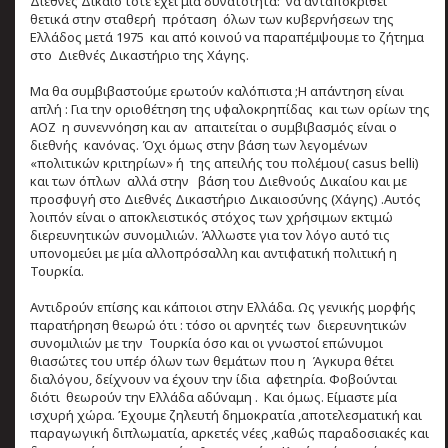
Διεθνές Δίκαιο τότε έχει μία δυνατότητα: να ανταποκριθεί
θετικά στην σταθερή πρόταση όλων των κυβερνήσεων της
Ελλάδος μετά 1975 και από κοινού να παραπέμψουμε το ζήτημα
στο Διεθνές Δικαστήριο της Χάγης.
Μα θα συμβιβαστούμε ερωτούν καλόπιστα ;Η απάντηση είναι
απλή : Για την οριοθέτηση της υφαλοκρηπίδας και των ορίων της
ΑΟΖ η συνεννόηση και αν απαιτείται ο συμβιβασμός είναι ο
διεθνής κανόνας. Όχι όμως στην βάση των λεγομένων
«πολιτικών κριτηρίων» ή της απειλής του πολέμου( casus belli)
και των όπλων αλλά στην βάση του Διεθνούς Δικαίου και με
προσφυγή στο Διεθνές Δικαστήριο Δικαιοσύνης (Χάγης) .Αυτός
λοιπόν είναι ο αποκλειστικός στόχος των χρήσιμων εκτιμώ
διερευνητικών συνομιλιών. Άλλωστε για τον λόγο αυτό τις
υπονομεύει με μία αλλοπρόσαλλη και αντιφατική πολιτική η
Τουρκία.
Αντιδρούν επίσης και κάποιοι στην Ελλάδα. Ως γενικής μορφής
παρατήρηση θεωρώ ότι : τόσο οι αρνητές των διερευνητικών
συνομιλιών με την Τουρκία όσο και οι γνωστοί επώνυμοι
θιασώτες του υπέρ όλων των θεμάτων που η Άγκυρα θέτει
διαλόγου, δείχνουν να έχουν την ίδια αφετηρία. Φοβούνται
διότι θεωρούν την Ελλάδα αδύναμη . Και όμως. Είμαστε μία
ισχυρή χώρα. Έχουμε ζηλευτή δημοκρατία ,αποτελεσματική και
παραγωγική διπλωματία, αρκετές νέες ,καθώς παραδοσιακές και