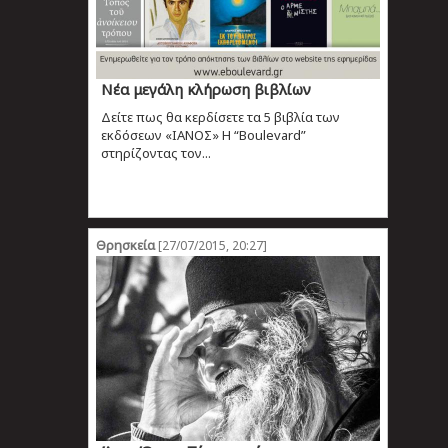
Νέα μεγάλη κλήρωση βιβλίων
Δείτε πως θα κερδίσετε τα 5 βιβλία των
εκδόσεων «ΙΑΝΟΣ» Η “Boulevard”
στηρίζοντας τον...
Θρησκεία
[27/07/2015, 20:27]