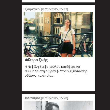
Εξαιρετικοί
[07/08/2015, 15:42]
Φίλτρο ζωής
Η Νεφέλη Στεφοπούλου κατάφερε να
συμβάλει στη δωρεά φίλτρων εξυγίανσης
υδάτων, τα οποία...
Πολιτισμός
[07/08/2015, 15:28]