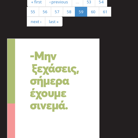
« first
‹ previous
…
53
54
55
56
57
58
59
60
61
next ›
last »