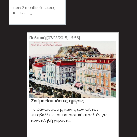
πριν
2 months 6 ημέρες
Κατάλαβες;
Πολιτική
[07/08/2015, 15:56]
Ζούμε θαυμάσιες ημέρες
Το φάντασμα της πάλης των τάξεων
μεταβάλλεται σε τουριστική ατραξιόν για
πολυπληθή γκρουπ...