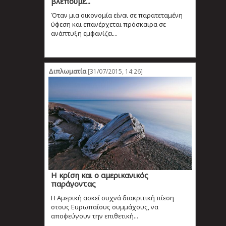
βλέπουμε...
Όταν μια οικονομία είναι σε παρατεταμένη
ύφεση και επανέρχεται πρόσκαιρα σε
ανάπτυξη εμφανίζει...
Διπλωματία
[31/07/2015, 14:26]
Η κρίση και ο αμερικανικός
παράγοντας
Η Αμερική ασκεί συχνά διακριτική πίεση
στους Ευρωπαίους συμμάχους, να
αποφεύγουν την επιθετική...