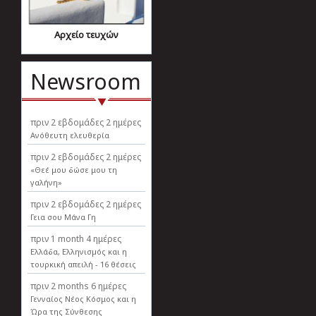
Αρχείο τευχών
Newsroom
πριν
2 εβδομάδες 2 ημέρες
Ανόθευτη ελευθερία
πριν
2 εβδομάδες 2 ημέρες
«Θεέ μου δώσε μου τη
γαλήνη»
πριν
2 εβδομάδες 2 ημέρες
Γεια σου Μάνα Γη
πριν
1 month 4 ημέρες
Ελλάδα, Ελληνισµός και η
τουρκική απειλή - 16 θέσεις
πριν
2 months 6 ημέρες
Γενναίος Νέος Κόσμος και η
Ώρα της Σύνθεσης