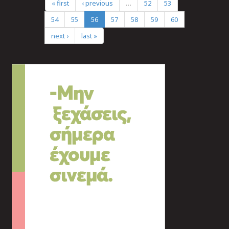
« first
‹ previous
…
52
53
54
55
56
57
58
59
60
next ›
last »