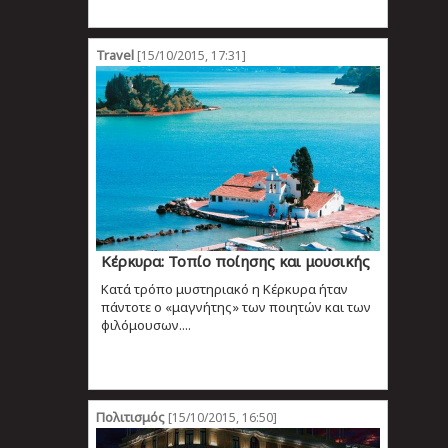
Travel
[15/10/2015, 17:31]
Κέρκυρα: Τοπίο ποίησης και μουσικής
Κατά τρόπο μυστηριακό η Κέρκυρα ήταν
πάντοτε ο «μαγνήτης» των ποιητών και των
φιλόμουσων....
Πολιτισμός
[15/10/2015, 16:50]