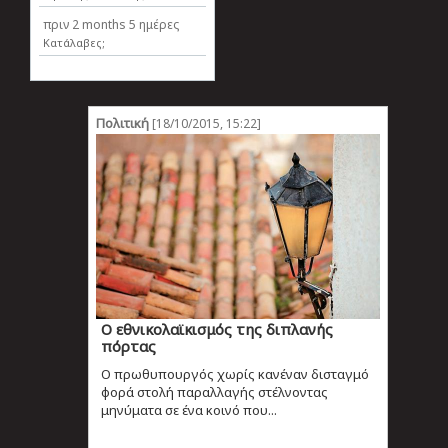
πριν
2 months 5 ημέρες
Κατάλαβες;
Πολιτική
[18/10/2015, 15:22]
Ο εθνικολαϊκισμός της διπλανής
πόρτας
Ο πρωθυπουργός χωρίς κανέναν δισταγμό
φορά στολή παραλλαγής στέλνοντας
μηνύματα σε ένα κοινό που...