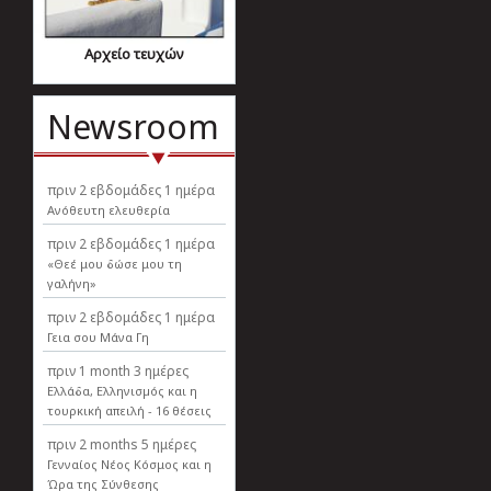
Αρχείο τευχών
Newsroom
πριν
2 εβδομάδες 1 ημέρα
Ανόθευτη ελευθερία
πριν
2 εβδομάδες 1 ημέρα
«Θεέ μου δώσε μου τη
γαλήνη»
πριν
2 εβδομάδες 1 ημέρα
Γεια σου Μάνα Γη
πριν
1 month 3 ημέρες
Ελλάδα, Ελληνισµός και η
τουρκική απειλή - 16 θέσεις
πριν
2 months 5 ημέρες
Γενναίος Νέος Κόσμος και η
Ώρα της Σύνθεσης