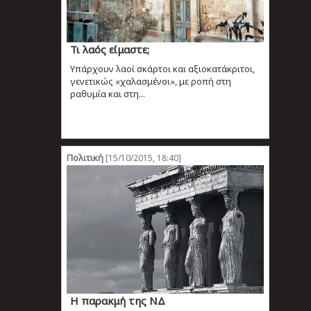
Τι λαός είμαστε;
Υπάρχουν λαοί σκάρτοι και αξιοκατάκριτοι,
γενετικώς «χαλασμένοι», με ροπή στη
ραθυμία και στη...
Πολιτική
[15/10/2015, 18:40]
Η παρακμή της ΝΔ