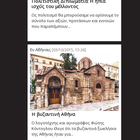
Πολιτιστική Διπλωματία: Η ήπια
ισχύς του μέλλοντος
Ως πολιτισμό θα μπορούσαμε να ορίσουμε το
σύνολο των αξιών, προτάσεων και εννοιών
που παραπέμπουν...
Εν Αθήναις
[03/10/2015, 15:26]
H βυζαντινή Αθήνα
Ο λογοτέχνης και αγιογράφος Φώτης
Κόντογλου έλεγε ότι τα βυζαντινά ξωκλήσια
της Αθήνας ήταν για...