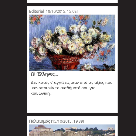
Editorial
[18/10/2015, 15:08]
Ω! Έλληνες…
Δεν κοτάς ν’ αγγίξεις μιαν από τις αξίες που
ικανοποιούν τα αισθήματά σου για
κοινωνική...
Πολιτισμός
[15/10/2015, 19:39]