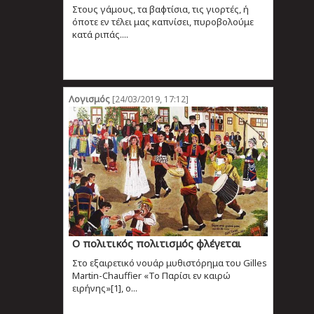
Στους γάμους, τα βαφτίσια, τις γιορτές, ή
όποτε εν τέλει μας καπνίσει, πυροβολούμε
κατά ριπάς....
Λογισμός
[24/03/2019, 17:12]
Ο πολιτικός πολιτισμός φλέγεται
Στο εξαιρετικό νουάρ μυθιστόρημα του Gilles
Martin-Chauffier «Το Παρίσι εν καιρώ
ειρήνης»[1], ο...