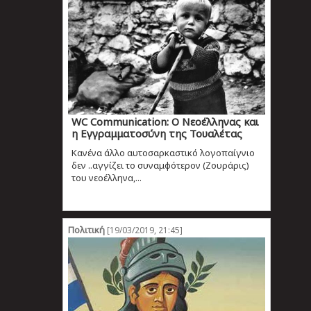
WC Communication: O Nεοέλληνας και
η Εγγραμματοσύνη της Τουαλέτας
Κανένα άλλο αυτοσαρκαστικό λογοπαίγνιο
δεν ..αγγίζει το συναμφότερον (Ζουράρις)
του νεοέλληνα,...
Πολιτική
[19/03/2019, 21:45]