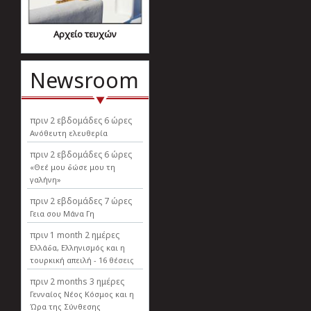
Αρχείο τευχών
Newsroom
πριν
2 εβδομάδες 6 ώρες
Ανόθευτη ελευθερία
πριν
2 εβδομάδες 6 ώρες
«Θεέ μου δώσε μου τη
γαλήνη»
πριν
2 εβδομάδες 7 ώρες
Γεια σου Μάνα Γη
πριν
1 month 2 ημέρες
Ελλάδα, Ελληνισµός και η
τουρκική απειλή - 16 θέσεις
πριν
2 months 3 ημέρες
Γενναίος Νέος Κόσμος και η
Ώρα της Σύνθεσης