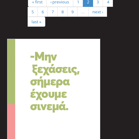
« first
‹ previous
1
2
3
4
5
6
7
8
9
…
next ›
last »