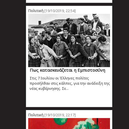
Πολιτική
[19/10/2019, 22:54]
Πως κατασκευάζεται η Εμπιστοσύνη
Στις 7 Ιουλίου οι Έλληνες πολίτες
προσήλθαν στις κάλπες, για την ανάδειξη της
νέας κυβέρνησης. Σε...
Πολιτική
[19/10/2019, 22:17]