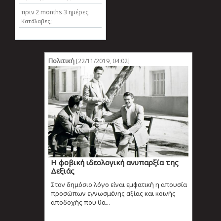
πριν
2 months 3 ημέρες
Κατάλαβες;
Πολιτική
[22/11/2019, 04:02]
Η φοβική ιδεολογική ανυπαρξία της
Δεξιάς
Στον δημόσιο λόγο είναι εμφατική η απουσία
προσώπων εγνωσμένης αξίας και κοινής
αποδοχής που θα...