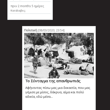
πριν
2 months 5 ημέρες
Κατάλαβες;
Πολιτική
[08/03/2020, 23:54]
Το Σύνταγμα της απανθρωπιάς
Αφήνοντας πίσω μας μια δεκαετία, που μας
γέμισε με μίσος, δάκρυα, αίμα και πολύ
αδικία, εδώ μέσα...