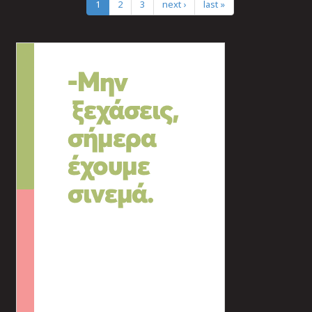
1
2
3
next ›
last »