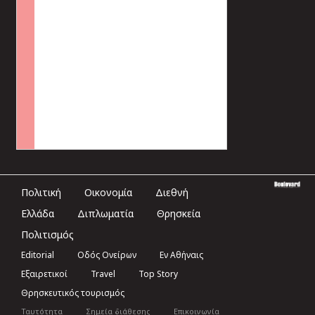
Πολιτική
Οικονομία
Διεθνή
Ελλάδα
Διπλωματία
Θρησκεία
Πολιτισμός
Editorial
Οδός Ονείρων
Εν Αθήναις
Εξαιρετικοί
Travel
Top Story
Θρησκευτικός τουρισμός
Ταυτότητα
Σημεία διάθεσης
Επικοινωνία