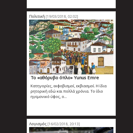
Πολιτική
[19/03/2018, 02:02]
Το «αθόρυβο όπλο» Yunus Emre
Κατηγορίες, εκφοβισμοί, εκβιασμοί. Η ίδια
ρητορική εδώ και πολλά χρόνια. Το ίδιο
ηγεμονικό ύφος, ο...
Λογισμός
[16/02/2018, 20:13]