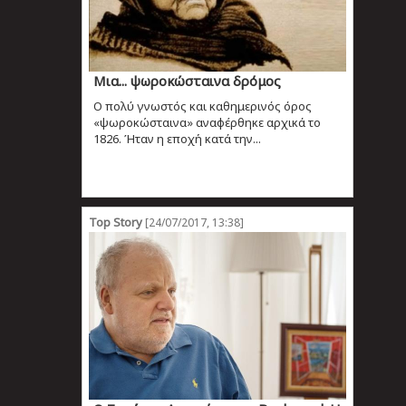
Μια... ψωροκώσταινα δρόμος
O πολύ γνωστός και καθημερινός όρος
«ψωροκώσταινα» αναφέρθηκε αρχικά το
1826. Ήταν η εποχή κατά την...
Top Story
[24/07/2017, 13:38]