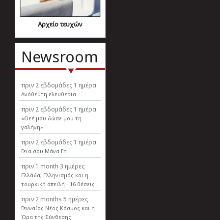
Αρχείο τευχών
Newsroom
πριν
2 εβδομάδες 1 ημέρα
Ανόθευτη ελευθερία
πριν
2 εβδομάδες 1 ημέρα
«Θεέ μου δώσε μου τη
γαλήνη»
πριν
2 εβδομάδες 1 ημέρα
Γεια σου Μάνα Γη
πριν
1 month 3 ημέρες
Ελλάδα, Ελληνισµός και η
τουρκική απειλή - 16 θέσεις
πριν
2 months 5 ημέρες
Γενναίος Νέος Κόσμος και η
Ώρα της Σύνθεσης