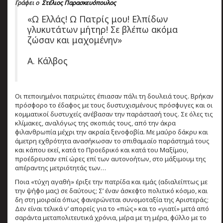
Γράφει ο
Στέλιος Παρασκευόπουλος
«Ω Ελλάς! Ω Πατρίς μου! Ελπίδων
γλυκυτάτων μήτηρ! Σε βλέπω ακόμα
ζώσαν και μαχομένην»
Α. Κάλβος
Οι πεποιημένοι πατριώτες έπιασαν πάλι τη δουλειά τους. Βρήκαν
πρόσφορο το έδαφος με τους δυστυχισμένους πρόσφυγες και οι
κομματικοί δυστυχείς ανέβασαν την παράστασή τους. Σε όλες τις
κλίμακες, αναλόγως της σκοπιάς τους, από την άκρα
φιλανθρωπία μέχρι την ακραία ξενοφοβία. Με μαύρο δάκρυ και
άμετρη εχθρότητα ανασήκωσαν το σπιθαμιαίο παράστημά τους
και κάπου εκεί, κατά το Προεδρικό και κατά του Μαξίμου,
προέδρευσαν επί ώρες επί των αυτονοήτων, στο μάξιμουμ της
απέραντης μετριότητάς των…
Ποια «τύχη αγαθή» έριξε την πατρίδα και εμάς (αδιαλείπτως με
την ψήφο μας) σε δαύτους; Σ’ έναν άσκεφτο πολιτικό κόσμο, και
δη στη μοιραία όπως φανερώνεται συνομοταξία της Αριστεράς;
Δεν είναι τελικά ν’ απορείς για το «πώς» και το «γιατί» μετά από
σαράντα μεταπολιτευτικά χρόνια, μέρα με τη μέρα, φύλλο με το