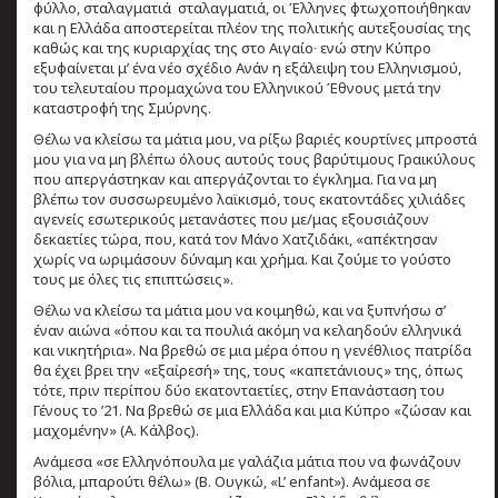
φύλλο, σταλαγματιά σταλαγματιά, οι Έλληνες φτωχοποιήθηκαν
και η Ελλάδα αποστερείται πλέον της πολιτικής αυτεξουσίας της
καθώς και της κυριαρχίας της στο Αιγαίο∙ ενώ στην Κύπρο
εξυφαίνεται μ’ ένα νέο σχέδιο Ανάν η εξάλειψη του Ελληνισμού,
του τελευταίου προμαχώνα του Ελληνικού Έθνους μετά την
καταστροφή της Σμύρνης.
Θέλω να κλείσω τα μάτια μου, να ρίξω βαριές κουρτίνες μπροστά
μου για να μη βλέπω όλους αυτούς τους βαρύτιμους Γραικύλους
που απεργάστηκαν και απεργάζονται το έγκλημα. Για να μη
βλέπω τον συσσωρευμένο λαϊκισμό, τους εκατοντάδες χιλιάδες
αγενείς εσωτερικούς μετανάστες που με/μας εξουσιάζουν
δεκαετίες τώρα, που, κατά τον Μάνο Χατζιδάκι, «απέκτησαν
χωρίς να ωριμάσουν δύναμη και χρήμα. Και ζούμε το γούστο
τους με όλες τις επιπτώσεις».
Θέλω να κλείσω τα μάτια μου να κοιμηθώ, και να ξυπνήσω σ’
έναν αιώνα «όπου και τα πουλιά ακόμη να κελαηδούν ελληνικά
και νικητήρια». Να βρεθώ σε μια μέρα όπου η γενέθλιος πατρίδα
θα έχει βρει την «εξαίρεσή» της, τους «καπετάνιους» της, όπως
τότε, πριν περίπου δύο εκατονταετίες, στην Επανάσταση του
Γένους το ’21. Να βρεθώ σε μια Ελλάδα και μια Κύπρο «ζώσαν και
μαχομένην» (Α. Κάλβος).
Ανάμεσα «σε Ελληνόπουλα με γαλάζια μάτια που να φωνάζουν
βόλια, μπαρούτι θέλω» (Β. Ουγκώ, «L’ enfant»). Ανάμεσα σε