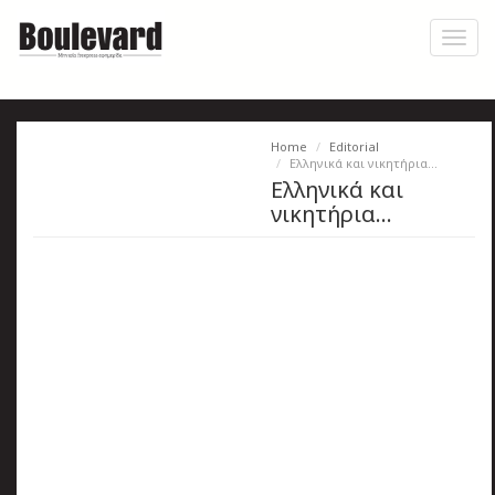
Skip
to
Toggl
main
naviga
content
Home
Editorial
Η
Ελληνικά και νικητήρια…
Ελληνικά και
εφημερίδα
νικητήρια…