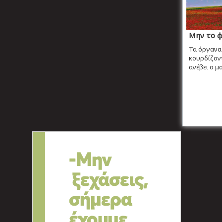
Μην το φ
Τα όργανα
κουρδίζοντ
ανέβει ο μα