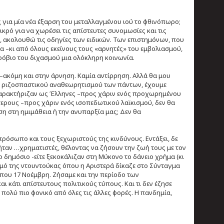
ς για μία νέα έξαρση του μεταλλαγμένου ιού το φθινόπωρο;
μικρό για να χωρέσει τις απίστευτες συνομωσίες και τις
, ακολουθώ τις οδηγίες των ειδικών. Των επιστημόνων, που
α –κι από όλους εκείνους τους «αρνητές» του εμβολιασμού,
ικρόβιο του διχασμού μια ολόκληρη κοινωνία.
 –ακόμη και στην άρνηση. Καμία αντίρρηση. Αλλά θα μου
ός ριζοσπαστικού αναθεωρητισμού των πάντων, έχουμε
 χαρακτήριζαν ως Έλληνες –προς χάριν ενός προχωρημένου
ερους –προς χάριν ενός ισοπεδωτικού λαϊκισμού, δεν θα
ση στη ημιμάθεια ή την ανυπαρξία μας; Δεν θα
ς πρόσωπο και τους ξεχωριστούς της κινδύνους. Εντάξει, δε
 ήταν …χρηματιστές, θέλοντας να ζήσουν την ζωή τους με τον
το δημόσιο -είτε ξεκοκάλιζαν στη Μύκονο το δάνειο χρήμα (κι
σμό της ντουντούκας όπου η Αριστερά δίκαζε στο Σύνταγμα
που 17 Νοέμβρη. Ζήσαμε και την περίοδο των
κάτι απίστευτους πολιτικούς τύπους. Και τι δεν έζησε
 πολύ πιο φονικό από όλες τις άλλες φορές. Η πανδημία,