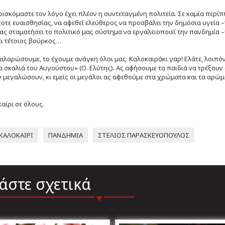
ισκόμαστε τον λόγο έχει πλέον η συντεταγμένη πολιτεία. Σε καμία περίπ
τε ευαισθησίας, να αφεθεί ελεύθερος να προσβάλει την δημόσια υγεία –
 ας σταματήσει το πολιτικό μας σύστημα να εργαλειοποιεί την πανδημία –
ι τέτοιος βούρκος…
λαρώσουμε, το έχουμε ανάγκη όλοι μας. Καλοκαιράκι γαρ! Ελάτε, λοιπόν
α σκαλιά του Αυγούστου» (Ο. Ελύτης). Ας αφήσουμε τα παιδιά να τρέξουν
 μεγαλώσουν, κι εμείς οι μεγάλοι ας αφεθούμε στα χρώματα και τα αρώμ
αίρι σε όλους.
ΚΑΛΟΚΑΙΡΙ
ΠΑΝΔΗΜΙΑ
ΣΤΕΛΙΟΣ ΠΑΡΑΣΚΕΥΟΠΟΥΛΟΣ
άστε σχετικά