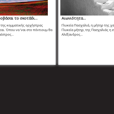
οβάσαι το σκοτάδι…
Αιωνιότητα…
 της κομματικής ορχήστρας
Γλυκεία Πασχαλιά, η μήτηρ της χ
αι. Όπου να ’ναι στο πόντιουμ θα
Γλυκεία μήτηρ, της Πασχαλιάς η 
έστρος...
Αλέξανδρος...