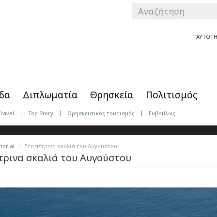
SEARCH
FORM
Αναζήτηση
ΤΑΥΤΟΤΗ
δα
Διπλωματία
Θρησκεία
Πολιτισμός
Travel
Top Story
Θρησκευτικός τουρισμός
Ευβούλως
torial
Στα πέτρινα σκαλιά του Αυγούστου
τρινα σκαλιά του Αυγούστου