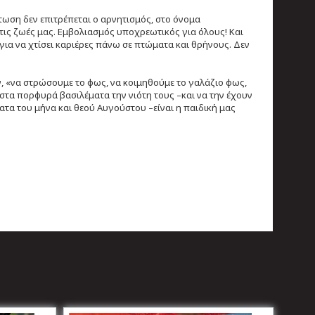
τωση δεν επιτρέπεται ο αρνητισμός, στο όνομα
τις ζωές μας. Εμβολιασμός υποχρεωτικός για όλους! Και
για να χτίσει καριέρες πάνω σε πτώματα και θρήνους. Δεν
, «να στρώσουμε το φως, να κοιμηθούμε το γαλάζιο φως,
 στα πορφυρά βασιλέματα την νιότη τους –και να την έχουν
ατα του μήνα και θεού Αυγούστου –είναι η παιδική μας