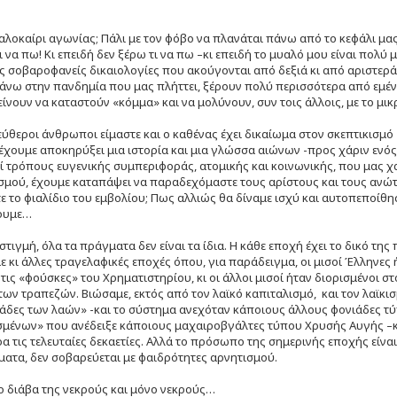
αλοκαίρι αγωνίας; Πάλι με τον φόβο να πλανάται πάνω από το κεφάλι μα
ι να πω! Κι επειδή δεν ξέρω τι να πω –κι επειδή το μυαλό μου είναι πολύ 
ς σοβαροφανείς δικαιολογίες που ακούγονται από δεξιά κι από αριστερά
άνω στην πανδημία που μας πλήττει, ξέρουν πολύ περισσότερα από εμέν
τείνουν να καταστούν «κόμμα» και να μολύνουν, συν τοις άλλοις, με το μ
λεύθεροι άνθρωποι είμαστε και ο καθένας έχει δικαίωμα στον σκεπτικισμό
 έχουμε αποκηρύξει μια ιστορία και μια γλώσσα αιώνων -προς χάριν εν
 τρόπους ευγενικής συμπεριφοράς, ατομικής και κοινωνικής, που μας
μού, έχουμε καταπάψει να παραδεχόμαστε τους αρίστους και τους ανώτ
 το φιαλίδιο του εμβολίου; Πως αλλιώς θα δίναμε ισχύ και αυτοπεποίθη
ουμε…
στιγμή, όλα τα πράγματα δεν είναι τα ίδια. Η κάθε εποχή έχει το δικό τη
ε κι άλλες τραγελαφικές εποχές όπου, για παράδειγμα, οι μισοί Έλληνες
 τις «φούσκες» του Χρηματιστηρίου, κι οι άλλοι μισοί ήταν διορισμένοι σ
των τραπεζών. Βιώσαμε, εκτός από τον λαϊκό καπιταλισμό, και τον λαϊκι
άδες των λαών» -και το σύστημα ανεχόταν κάποιους άλλους φονιάδες τύ
μένων» που ανέδειξε κάποιους μαχαιροβγάλτες τύπου Χρυσής Αυγής –και 
α τις τελευταίες δεκαετίες. Αλλά το πρόσωπο της σημερινής εποχής είναι
ματα, δεν σοβαρεύεται με φαιδρότητες αρνητισμού.
 διάβα της νεκρούς και μόνο νεκρούς…