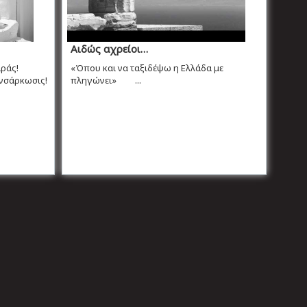
Αιδώς αχρείοι…
αράς!
«Όπου και να ταξιδέψω η Ελλάδα με
ενσάρκωσις!
πληγώνει» ...