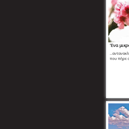
Ένα μικρ
...αντανακ
που πήρε 