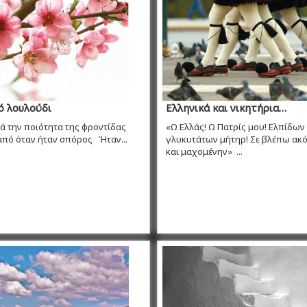
ό λουλούδι
Ελληνικά και νικητήρια…
λά την ποιότητα της φροντίδας
«Ω Ελλάς! Ω Πατρίς μου! Ελπίδων
από όταν ήταν σπόρος Ήταν...
γλυκυτάτων μήτηρ! Σε βλέπω ακ
και μαχομένην» ...