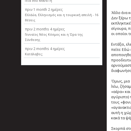
Γεια σου Μάνα Γη
πριν
1 month 2 ημέρες
Άλλο ένα κ
Ελλάδα, Ελληνισµός και η τουρκική απειλή - 16
Δεν ξέρω τ
θέσεις
εκπληκτικέ
σίγουρα, π
πριν
2 months 4 ημέρες
οι οποίοι 
Γενναίος Νέος Κόσμος και η Ώρα της
Σύνθεσης
Εντάξει, ε
πριν
2 months 4 ημέρες
πείτε: Εδώ
Κατάλαβες;
αποποιηθεί
προοδευτισ
αρνούμαστε
διαφωνήσ
Όμως, μια 
λέω, ζήσαμ
«αέρα» και
αγύριστο) 
τους «φονι
«αγανακτισ
αυτή η χώρ
κακά τα ψέ
Σκορπά στο