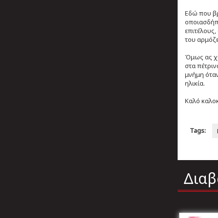
Εδώ που βρ
οποιασδήπο
επιτέλους,
του αρμόζε
Όμως ας χα
στα πέτριν
μνήμη όταν
ηλικία.
Καλό καλοκ
Tags:
Διαβ