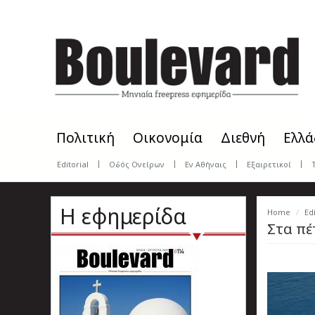
Skip
to
main
content
Πολιτική
Οικονομία
Διεθνή
Ελλά
Editorial
Οδός Ονείρων
Εν Αθήναις
Εξαιρετικοί
Η εφημερίδα
Home
Edi
Στα πέ