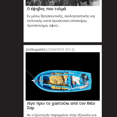
Ο έφηβος που τολμά
Εν μέσω θρησκευτικής, εκκλησιαστικής και
πολιτικής κατά προέκταση επίσκεψης
προσκύνημα, αφού...
Διπλωματία
[22/04/2019, 02:12]
Λίγο πριν το χαστούκι από τον Θείο
Σαμ
Αν ο Ερντογάν παραμείνει στην εξουσία για