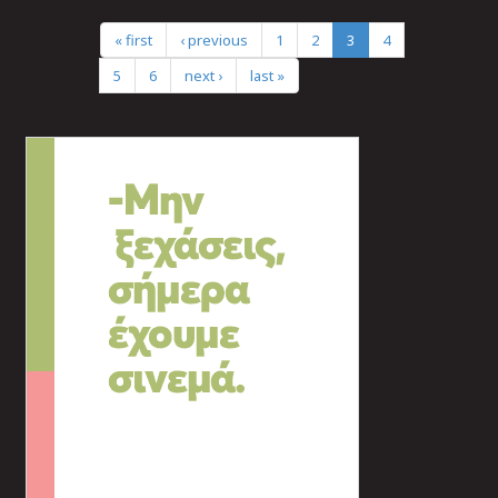
« first
‹ previous
1
2
3
4
5
6
next ›
last »