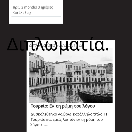
πριν
2 months 3 ημέρες
Κατάλαβες;
Διπλωματία.
Διπλωματία
[21/02/2021, 18:28]
Τουρκία: Εν τη ρύμη του λόγου
Δυσκολεύτηκα να βρω κατάλληλο τίτλο. Η
Τουρκία και εμείς λοιπόν εν τη ρύμη του
λόγου …...