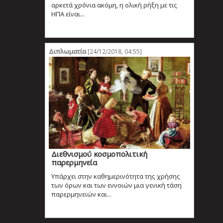
αρκετά χρόνια ακόμη, η ολική ρήξη με τις
ΗΠΑ είναι...
Διπλωματία
[24/12/2018, 04:55]
Διεθνισμού κοσμοπολιτική
παρερμηνεία
Υπάρχει στην καθημερινότητα της χρήσης
των όρων και των εννοιών μια γενική τάση
παρερμηνειών και...