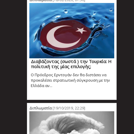
Διαβάζοντας (σωστά ) την Τουρκία: Η
πολιτική της μίας επιλογής;
Ο Πρόεδρος Ερντογάν δεν θα διστάσει να
προκαλέσει στρατιωτική σύγκρουση με την
Ελλάδα αν...
Διπλωματία
[19/10/2019, 22:29]