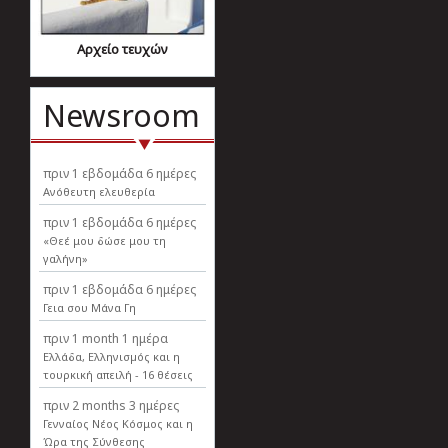
Αρχείο τευχών
Newsroom
πριν
1 εβδομάδα 6 ημέρες
Ανόθευτη ελευθερία
πριν
1 εβδομάδα 6 ημέρες
«Θεέ μου δώσε μου τη
γαλήνη»
πριν
1 εβδομάδα 6 ημέρες
Γεια σου Μάνα Γη
πριν
1 month 1 ημέρα
Ελλάδα, Ελληνισµός και η
τουρκική απειλή - 16 θέσεις
πριν
2 months 3 ημέρες
Γενναίος Νέος Κόσμος και η
Ώρα της Σύνθεσης