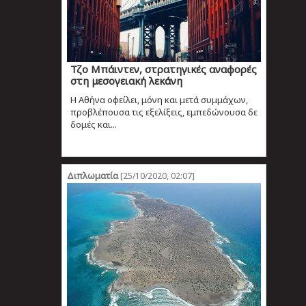
Τζο Μπάιντεν, στρατηγικές αναφορές
στη μεσογειακή λεκάνη
Η Αθήνα οφείλει, μόνη και μετά συμμάχων,
προβλέπουσα τις εξελίξεις, εμπεδώνουσα δε
δομές και...
Διπλωματία
[25/10/2020, 02:07]