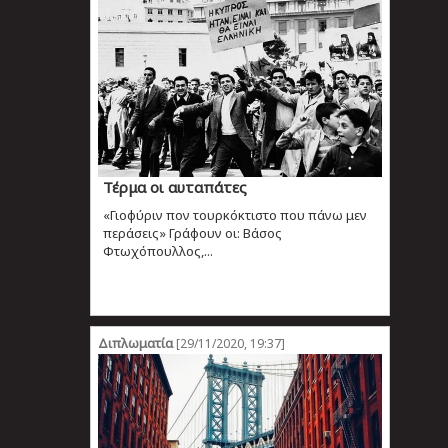
Τέρμα οι αυταπάτες
«Γιοφύριν πον τουρκόκτιστο που πάνω μεν
περάσεις» Γράφουν οι: Βάσος
Φτωχόπουλλος,...
Διπλωματία
[29/11/2020, 19:37]