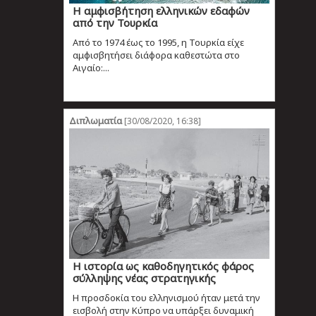
Η αμφισβήτηση ελληνικών εδαφών
από την Τουρκία
Από το 1974 έως το 1995, η Τουρκία είχε
αμφισβητήσει διάφορα καθεστώτα στο
Αιγαίο:...
Διπλωματία
[30/08/2020, 16:38]
Η ιστορία ως καθοδηγητικός φάρος
σύλληψης νέας στρατηγικής
Η προσδοκία του ελληνισμού ήταν μετά την
εισβολή στην Κύπρο να υπάρξει δυναμική