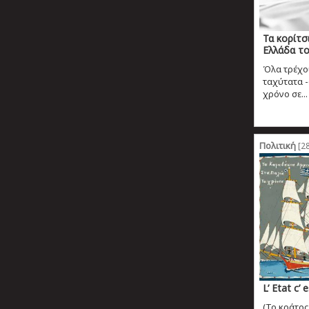
Τα κορίτσ
Ελλάδα το
Όλα τρέχο
ταχύτατα -
χρόνο σε...
Πολιτική
[28
L’ Etat c’ 
(Το κράτος