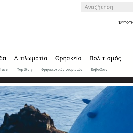
SEARCH
FORM
Αναζήτηση
ΤΑΥΤΟΤΗ
δα
Διπλωματία
Θρησκεία
Πολιτισμός
Travel
Top Story
Θρησκευτικός τουρισμός
Ευβούλως