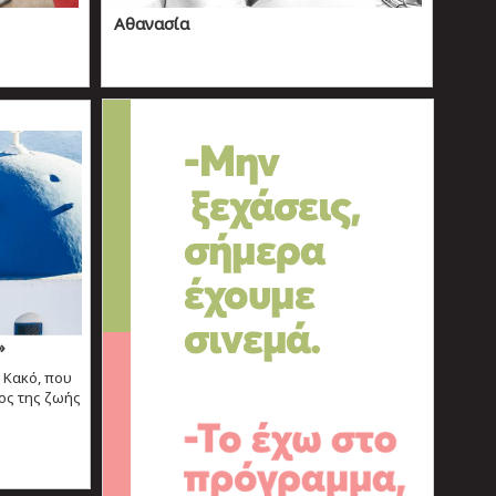
Αθανασία
»
 Κακό, που
ρος της ζωής