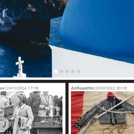
ρων
Διπλωματία
[24/12/2024, 17:19]
[23/02/2022, 00:10]