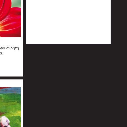
ίναι ανόητη
...