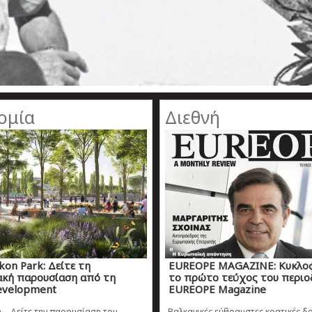
ομία
Διεθνή
ikon Park: Δείτε τη
EUREOPE MAGAZINE: Κυκλο
ακή παρουσίαση από τη
το πρώτο τεύχος του περιο
evelopment
EUREOPE Magazine
on – Δείτε την παρουσίαση του
Βαλκανικές εύθραυστες κρατικές δ