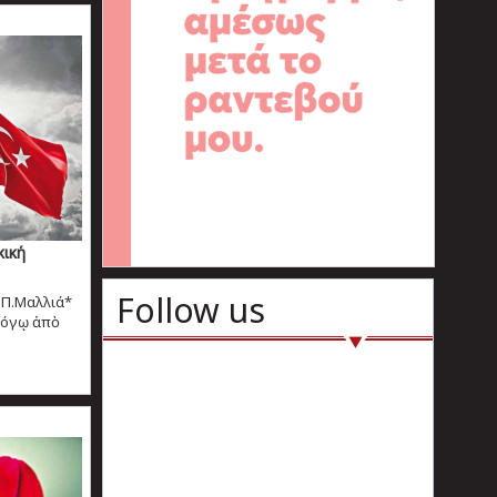
κική
Follow us
υ Π.Μαλλιά*
 λόγῳ ἀπὸ