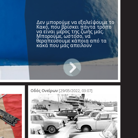
Οδός Ονείρων
[29/05/2022, 03:07]