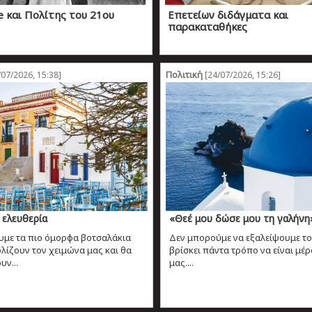
e και Πολίτης του 21ου
Επετείων διδάγματα και
παρακαταθήκες
Πολιτική
07/2026, 15:38]
[24/07/2026, 15:26]
ελευθερία
«Θεέ μου δώσε μου τη γαλήνη
υμε τα πιο όμορφα βοτσαλάκια
Δεν μπορούμε να εξαλείψουμε το
λίζουν τον χειμώνα μας και θα
βρίσκει πάντα τρόπο να είναι μέ
υν...
μας....