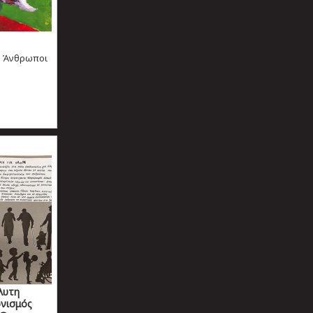
με Άνθρωποι
λυτη
ωνισμός