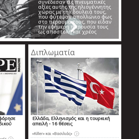
Διπλωματία
φόρησε
Ελλάδα, Ελληνισµός και η τουρκική
δικού
απειλή - 16 θέσεις
«Killer» και «Βασιλιάς»
ομές