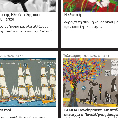
ια της Ηλιούπολης και η
Η κλωστή
υ Ferto!
Αδράξτε τη στιγμή και ας γίνου
υν γρήγορα και όλα αλλάζουν
πριν κοπεί η κλωστή. ...
όχι από γενιά σε γενιά, αλλά από
Πολιτισμός
/04/2026, 23:58]
[01/04/2026, 13:31]
est moi
LAMDA Development: Με από
επιτυχία ο Πανελλήνιος Διαγ
 είμαι εγώ). Δηλαδή, για να το