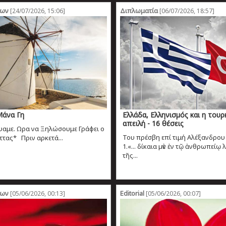
ρων
Διπλωματία
[24/07/2026, 15:06]
[06/07/2026, 18:57]
Μάνα Γη
Ελλάδα, Ελληνισµός και η τουρ
απειλή - 16 θέσεις
ψαμε. Ωρα να Ξηλώσουμε Γράφει ο
Του πρέσβη επί τιμή Αλέξανδρο
τας* Πριν αρκετά...
1.«... δίκαια µὲν ἐν τῷ ἀνθρωπείῳ
τῆς...
ρων
Editorial
[05/06/2026, 00:13]
[05/06/2026, 00:07]