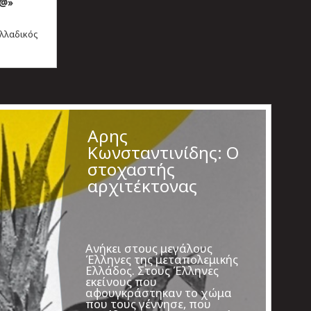
λ@»
λλαδικός