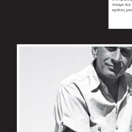
πούμε πιο 
κράτος μου