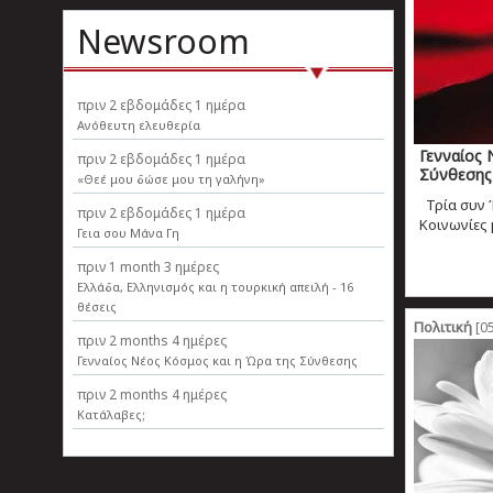
Newsroom
πριν
2 εβδομάδες 1 ημέρα
Ανόθευτη ελευθερία
Γενναίος 
πριν
2 εβδομάδες 1 ημέρα
Σύνθεσης
«Θεέ μου δώσε μου τη γαλήνη»
Τρία συν 
πριν
2 εβδομάδες 1 ημέρα
Κοινωνίες 
Γεια σου Μάνα Γη
πριν
1 month 3 ημέρες
Ελλάδα, Ελληνισµός και η τουρκική απειλή - 16
θέσεις
Πολιτική
[05
πριν
2 months 4 ημέρες
Γενναίος Νέος Κόσμος και η Ώρα της Σύνθεσης
πριν
2 months 4 ημέρες
Κατάλαβες;